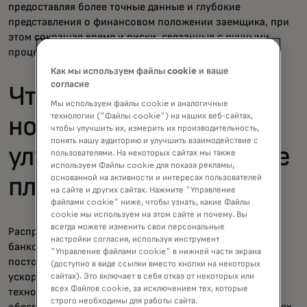
предоставляя более точные данные и глубокие
представления о финансовом положении заемщика, при
этом сокращая время и риски, связанные с ручными
процессами.
Как мы используем файлы cookie и ваше
согласие
Что дальше? Как
Мы используем файлы cookie и аналогичные
технологии ("Файлы cookie") на наших веб-сайтах,
новейшие технологии
чтобы улучшить их, измерить их производительность,
понять нашу аудиторию и улучшить взаимодействие с
улучшат все кредитные
пользователями. На некоторых сайтах мы также
используем Файлы cookie для показа рекламы,
основанной на активности и интересах пользователей
платформы
на сайте и других сайтах. Нажмите "Управление
файлами cookie" ниже, чтобы узнать, какие Файлы
cookie мы используем на этом сайте и почему. Вы
всегда можете изменить свои персональные
Распространение финансовых данных и открытых
настройки согласия, используя инструмент
банковских платформ, обеспечивающих их доступ,
"Управление файлами cookie" в нижней части экрана
постоянно развиваются, особенно на фоне цифрового
(доступно в виде ссылки вместо кнопки на некоторых
ускорения, вызванного пандемией. Эта новейшая
сайтах). Это включает в себя отказ от некоторых или
всех Файлов cookie, за исключением тех, которые
технология и инновационные решения, которые она
строго необходимы для работы сайта.