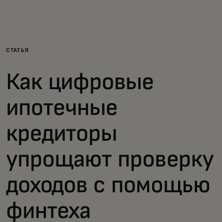
Для вас
Для бизнеса
СТАТЬЯ
Как цифровые
Для всего мира
ипотечные
Для новаторов
кредиторы
Новости и тренды
упрощают проверку
доходов с помощью
финтеха