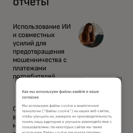
отчёты
Использование ИИ
и совместных
усилий для
предотвращения
мошенничества с
платежами
потребителей
Как мы используем файлы cookie и ваше
согласие
Мы используем файлы cookie и аналогичные
Совместные усилия
технологии ("Файлы cookie") на наших веб-сайтах,
в борьбе против
чтобы улучшить их, измерить их производительность,
понять нашу аудиторию и улучшить взаимодействие с
мошенничества при
пользователями. На некоторых сайтах мы также
используем Файлы cookie для показа рекламы,