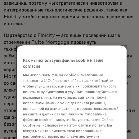
заемщика, поэтому мы стратегически инвестируем в
интегрированные технологические решения, такие как
Finicity, чтобы сократить время и сложность оформления
ипотеки.»
Партнёрство с Finicity — это лишь последний шаг в
стремлении Pulte Mortgage продвинуть
технологические решения, которые делают процесс
заёмщиков проще и прозрачнее в процессе оформления
Как мы используем файлы cookie и ваше
ипотеки. В дополнение к новой функции мгновенной
согласие
верификации активов через Finicity, клиенты Pulte
Мы используем файлы cookie и аналогичные
Mortgage могут загружать необходимую документацию
технологии ("Файлы cookie") на наших веб-сайтах,
со своего мобильного устройства всего одним снимком;
чтобы улучшить их, измерить их производительность,
электронная подпись регуляторных раскрытий ключей
понять нашу аудиторию и улучшить взаимодействие с
одним движением пальца; а также использовать
пользователями. На некоторых сайтах мы также
используем Файлы cookie для показа рекламы,
персонализированную цифровую панель управления,
основанной на активности и интересах пользователей
чтобы быть в курсе прогресса по кредиту в любое время и
на сайте и других сайтах. Нажмите "Управление
где они хотят. Эти цифровые улучшения усиливают
файлами cookie" ниже, чтобы узнать, какие Файлы
безопасность данных, используя современные
cookie мы используем на этом сайте и почему. Вы
аутентификации, банковское шифрование и безопасные
всегда можете изменить свои персональные
настройки согласия, используя инструмент
соединения для заемщиков.