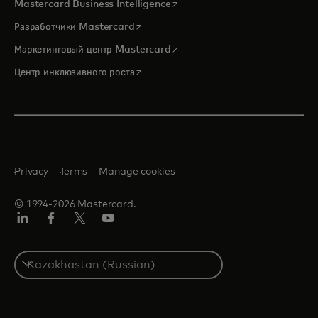
opens in a new tab
Mastercard Business Intelligence
opens in a new tab
Разработчики Mastercard
opens in a new tab
Маркетинговый центр Mastercard
opens in a new tab
Центр инклюзивного роста
Privacy
Terms
Manage cookies
© 1994-2026 Mastercard.
LinkedIn
Facebook
Twitter/X
Youtube
Select
a
country