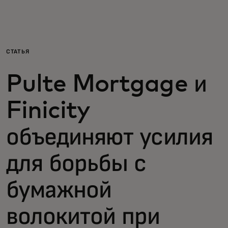
Для вас
Для бизнеса
СТАТЬЯ
Pulte Mortgage и
Для всего мира
Finicity
Для новаторов
объединяют усилия
Новости и тренды
для борьбы с
бумажной
волокитой при