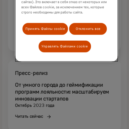
сайтах). Это включает в себя отказ от некоторых или
Поддержка основателей финтех-
всех Файлов cookie, за исключением тех, которые
стартапов для стимулирования
строго необходимы для работы сайта.
инноваций и роста
Ноябрь 2023 года
Принять Файлы cookie
Отклонить все
Читать сейчас
Управлять Файлами cookie
Пресс-релиз
От умного города до геймификации
программ лояльности: масштабируем
инновации стартапов
Октябрь 2023 года
Читать сейчас