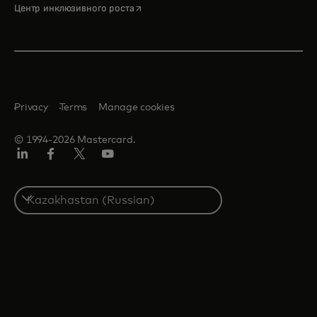
opens in a new tab
Центр инклюзивного роста
Privacy
Terms
Manage cookies
© 1994-2026 Mastercard.
LinkedIn
Facebook
Twitter/X
Youtube
Select
a
country