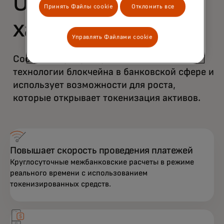
Основные
Принять Файлы cookie
Отклонить все
характеристики
Управлять Файлами cookie
Соответствует растущим ожиданиям от
технологии блокчейна в банковской сфере и
использует возможности для роста,
которые открывает токенизация активов.
Повышает скорость проведения платежей
Круглосуточные межбанковские расчеты в режиме
реального времени с использованием
токенизированных средств.