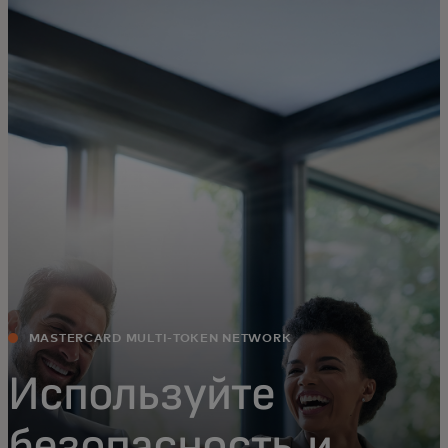
Для вас
Для бизнеса
Для всего мира
Для новаторов
Новости и тренды
MASTERCARD MULTI-TOKEN NETWORK
Используйте
безопасность и