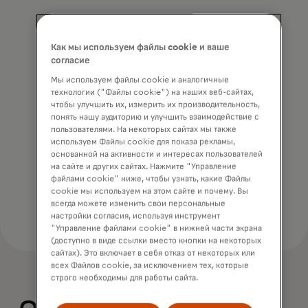
Как мы используем файлы cookie и ваше
согласие
Мы используем файлы cookie и аналогичные
технологии ("Файлы cookie") на наших веб-сайтах,
Для разработчиков приложений
чтобы улучшить их, измерить их производительность,
понять нашу аудиторию и улучшить взаимодействие с
Позволяет безопасно размещать
пользователями. На некоторых сайтах мы также
токенизированные депозиты без сложной
используем Файлы cookie для показа рекламы,
интеграции с блокчейн-инфраструктурой.
основанной на активности и интересах пользователей
на сайте и других сайтах. Нажмите "Управление
файлами cookie" ниже, чтобы узнать, какие Файлы
cookie мы используем на этом сайте и почему. Вы
всегда можете изменить свои персональные
настройки согласия, используя инструмент
"Управление файлами cookie" в нижней части экрана
(доступно в виде ссылки вместо кнопки на некоторых
сайтах). Это включает в себя отказ от некоторых или
всех Файлов cookie, за исключением тех, которые
строго необходимы для работы сайта.