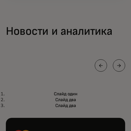
Новости и аналитика
ПЕРСПЕКТИВА
Слайд один
Превращаем традиционные
Подробнее
Слайд два
финансовые активы в цифровые с
Слайд два
помощью нашей блокчейн-
технологии