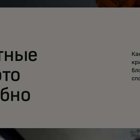
тные
Ка
кр
это
бл
сп
обно