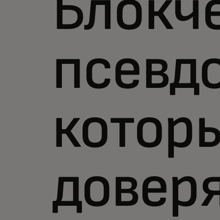
Блокч
псевд
котор
довер