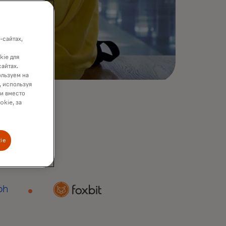
-сайтах,
kie для
сайтах.
ользуем на
, используя
ки вместо
okie, за
ie