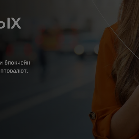
ых
и блокчейн-
иптовалют.