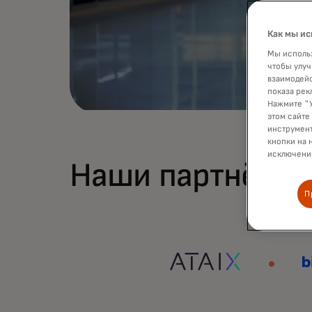
Как мы ис
Мы использ
чтобы улуч
взаимодейс
показа рек
Нажмите "У
этом сайте
инструмент
кнопки на 
исключение
Наши партнёры
П