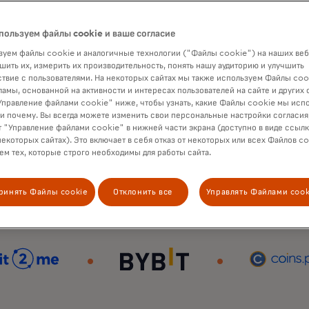
пользуем файлы cookie и ваше согласие
уем файлы cookie и аналогичные технологии ("Файлы cookie") на наших веб
шить их, измерить их производительность, понять нашу аудиторию и улучшить
твие с пользователями. На некоторых сайтах мы также используем Файлы coo
ламы, основанной на активности и интересах пользователей на сайте и других 
правление файлами cookie" ниже, чтобы узнать, какие Файлы cookie мы исп
 и почему. Вы всегда можете изменить свои персональные настройки согласия
 "Управление файлами cookie" в нижней части экрана (доступно в виде ссыл
некоторых сайтах). Это включает в себя отказ от некоторых или всех Файлов co
м тех, которые строго необходимы для работы сайта.
ринять Файлы cookie
Отклонить все
Управлять Файлами cook