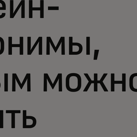
ейн-
онимы,
ым можн
ять