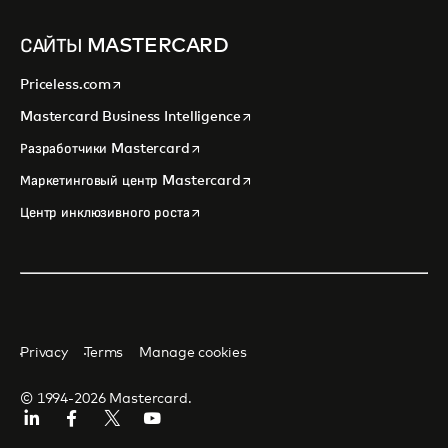
САЙТЫ MASTERCARD
opens in a new tab
Priceless.com
opens in a new tab
Mastercard Business Intelligence
opens in a new tab
Разработчики Mastercard
opens in a new tab
Маркетинговый центр Mastercard
opens in a new tab
Центр инклюзивного роста
Privacy
Terms
Manage cookies
© 1994-2026 Mastercard.
LinkedIn
Facebook
Twitter/X
Youtube