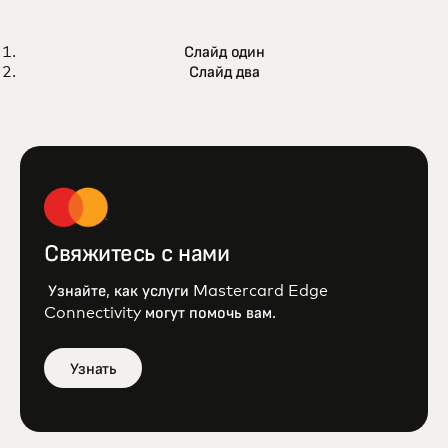
ИСТОРИЯ УСПЕХА
Слайд один
Европейский центр обработки
Подробнее
Слайд два
транзакций выбирает Mastercard
Cloud Edge для новейших
платежей
Свяжитесь с нами
Узнайте, как услуги Mastercard Edge
Connectivity могут помочь вам.
Узнать