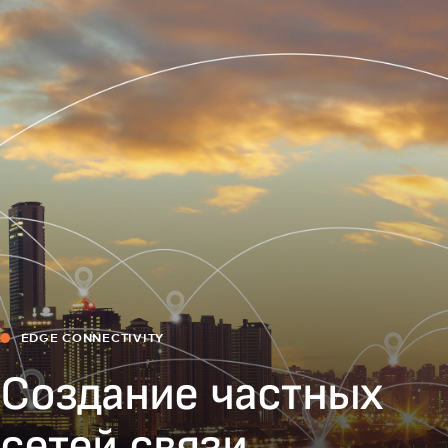
Для вас
Для бизнеса
Для всего мира
Для новаторов
Новости и тренды
EDGE CONNECTIVITY
Создание частных
сетей связи