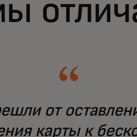
мы отлич
ешли от оставлен
ения карты к беск