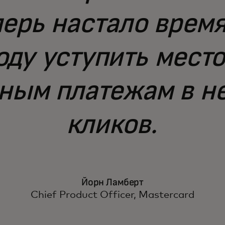
перь настало врем
оду уступить мест
ным платежам в н
кликов.
Йорн Ламберт
Chief Product Officer, Mastercard