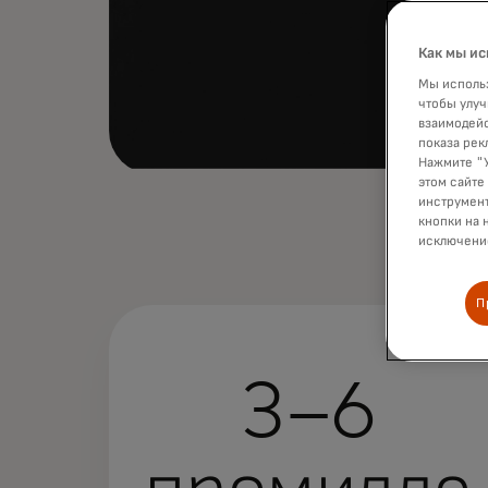
Как мы ис
Мы использ
чтобы улуч
взаимодейс
показа рек
Нажмите "У
этом сайте
инструмент
кнопки на 
исключение
П
3–6