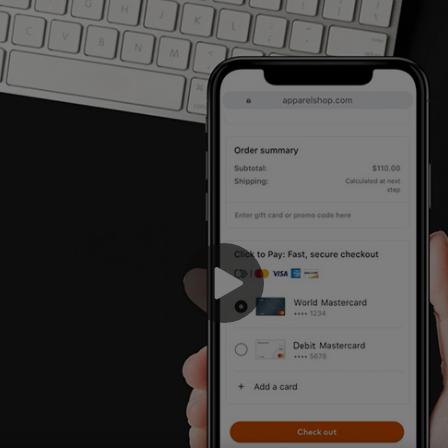
Мы
оф
то
пр