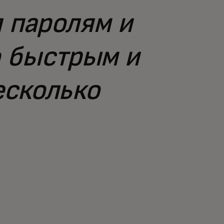
я паролям и
о быстрым и
есколько