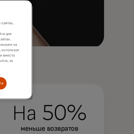
-сайтах,
kie для
сайтах.
ользуем на
, используя
ки вместо
okie, за
ie
На 50%
меньше возвратов