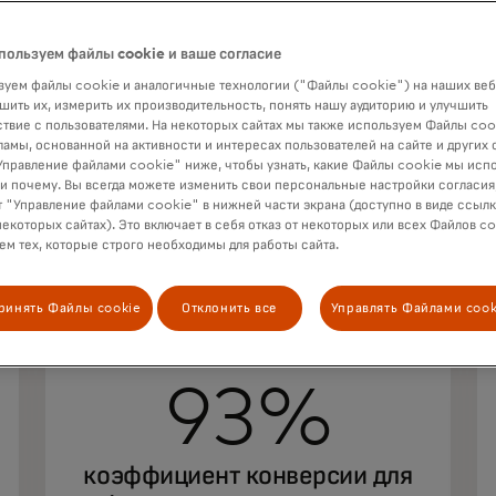
пользуем файлы cookie и ваше согласие
уем файлы cookie и аналогичные технологии ("Файлы cookie") на наших веб
шить их, измерить их производительность, понять нашу аудиторию и улучшить
твие с пользователями. На некоторых сайтах мы также используем Файлы coo
ламы, основанной на активности и интересах пользователей на сайте и других 
правление файлами cookie" ниже, чтобы узнать, какие Файлы cookie мы исп
 и почему. Вы всегда можете изменить свои персональные настройки согласия
 "Управление файлами cookie" в нижней части экрана (доступно в виде ссыл
некоторых сайтах). Это включает в себя отказ от некоторых или всех Файлов co
м тех, которые строго необходимы для работы сайта.
ринять Файлы cookie
Отклонить все
Управлять Файлами cook
93%
коэффициент конверсии для