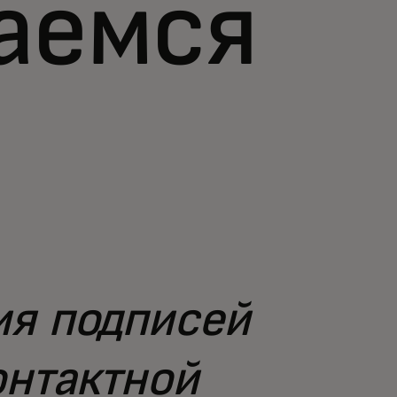
аемся
ия подписей
онтактной