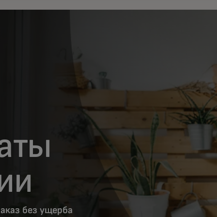
латы
ии
заказ без ущерба