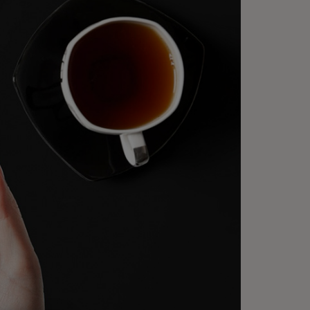
 улучшаем цифровой процесс
ормления заказа, независимо от
го, где и как ваши клиенты
едпочитают оплачивать.