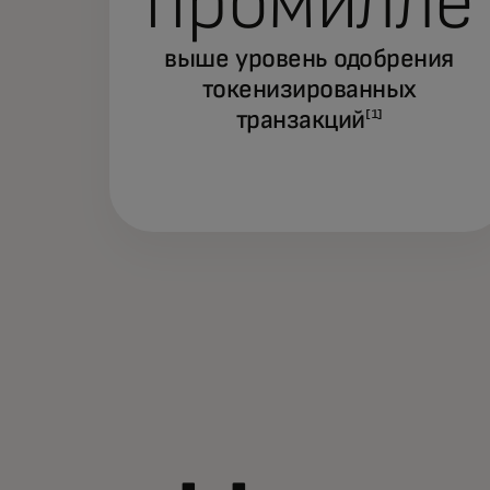
промилле
выше уровень одобрения
токенизированных
транзакций
[1]