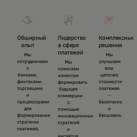
Обширный
Лидерство
Комплексные
опыт
в сфере
решения
платежей
Мы
Мы
сотрудничаем
улучшаем
Мы
с
всю
помогаем
банками,
цепочку
клиентам
финтехами,
стоимости
формировать
торговцами
платежей
будущее
и
—
коммерции
процессорами
безопасно
с
для
и
помощью
формирования
бесшовно.
инновационных
стратегии
стратегий
платежей.
и
инсайтов.