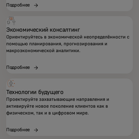
Подробнее
Экономический консалтинг
Ориентируйтесь в экономической неопределённости с
Сквозная поддержка в области стратегии,
помощью планирования, прогнозирования и
данных, технологий и клиентского опыта —
макроэкономической аналитики.
созданная для ускорения роста и
устойчивости.
Подробнее
Технологии будущего
Проектируйте захватывающие направления и
активируйте новое поколение клиентов как в
физическом, так и в цифровом мире.
Подробнее