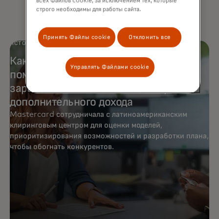
всех Файлов cookie, за исключением тех, которые
строго необходимы для работы сайта.
Принять Файлы cookie
Отклонить все
ИСТОРИЯ КЛИЕНТА
Как платежи в реальном времени
Управлять Файлами cookie
помогли клиринговой палате
заработать 5 миллионов долларов
дополнительного дохода
Mastercard сотрудничала с латиноамериканским
клиринговым центром для оценки моделей,
приоритизирования возможностей и разработки плана,
чтобы обогнать конкурентов.