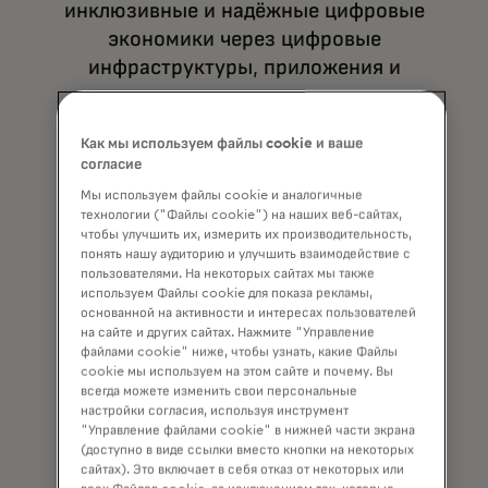
инклюзивные и надёжные цифровые
экономики через цифровые
инфраструктуры, приложения и
сервисы.
Как мы используем файлы cookie и ваше
согласие
Мы используем файлы cookie и аналогичные
технологии ("Файлы cookie") на наших веб-сайтах,
чтобы улучшить их, измерить их производительность,
понять нашу аудиторию и улучшить взаимодействие с
пользователями. На некоторых сайтах мы также
используем Файлы cookie для показа рекламы,
Открытый банкинг
основанной на активности и интересах пользователей
на сайте и других сайтах. Нажмите "Управление
файлами cookie" ниже, чтобы узнать, какие Файлы
Запустить инновационные,
cookie мы используем на этом сайте и почему. Вы
экономичные финтех- и API решения
всегда можете изменить свои персональные
настройки согласия, используя инструмент
для всё более связанной и открытой
"Управление файлами cookie" в нижней части экрана
экосистемы.
(доступно в виде ссылки вместо кнопки на некоторых
сайтах). Это включает в себя отказ от некоторых или