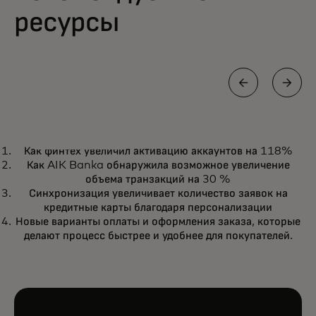
ресурсы
ОТЧЁТ
Как финтех увеличил активацию аккаунтов на 118%
Четыре европейских подхода к
opens in a new tab
Подробнее
Как AIK Banka обнаружила возможное увеличение
открытому банкингу
объема транзакций на 30 %
Синхронизация увеличивает количество заявок на
кредитные карты благодаря персонализации
Новые варианты оплаты и оформления заказа, которые
делают процесс быстрее и удобнее для покупателей.