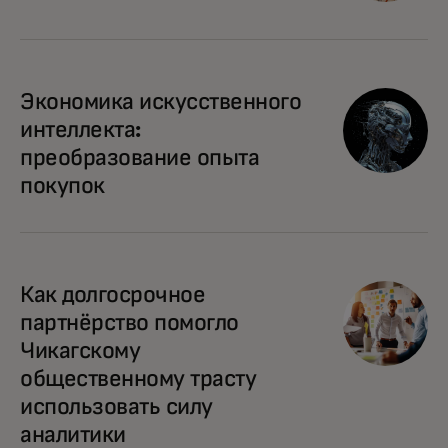
opens in a new tab
Экономика искусственного
интеллекта:
преобразование опыта
покупок
opens in a new tab
Как долгосрочное
партнёрство помогло
Чикагскому
общественному трасту
использовать силу
аналитики