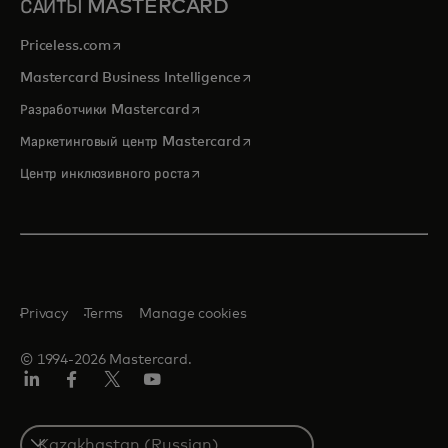
САЙТЫ MASTERCARD
opens in a new tab
Priceless.com
opens in a new tab
Mastercard Business Intelligence
opens in a new tab
Разработчики Mastercard
opens in a new tab
Маркетинговый центр Mastercard
opens in a new tab
Центр инклюзивного роста
Privacy
Terms
Manage cookies
© 1994-2026 Mastercard.
LinkedIn
Facebook
Twitter/X
Youtube
Select