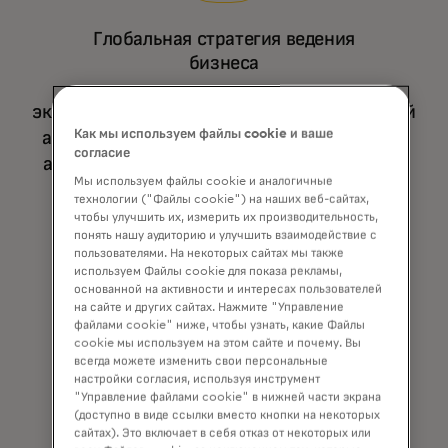
Глобальная стратегия ведения
бизнеса
экспертиза в области платежей, рыночной
Как мы используем файлы cookie и ваше
аналитики и инсайтов, необходимых для
согласие
адаптации ресурсов в интересах вашего
Мы используем файлы cookie и аналогичные
бизнеса.
технологии ("Файлы cookie") на наших веб-сайтах,
чтобы улучшить их, измерить их производительность,
понять нашу аудиторию и улучшить взаимодействие с
пользователями. На некоторых сайтах мы также
используем Файлы cookie для показа рекламы,
основанной на активности и интересах пользователей
на сайте и других сайтах. Нажмите "Управление
файлами cookie" ниже, чтобы узнать, какие Файлы
cookie мы используем на этом сайте и почему. Вы
всегда можете изменить свои персональные
настройки согласия, используя инструмент
Комплексное партнёрство
"Управление файлами cookie" в нижней части экрана
(доступно в виде ссылки вместо кнопки на некоторых
Это ставит приоритет на ваши цели,
сайтах). Это включает в себя отказ от некоторых или