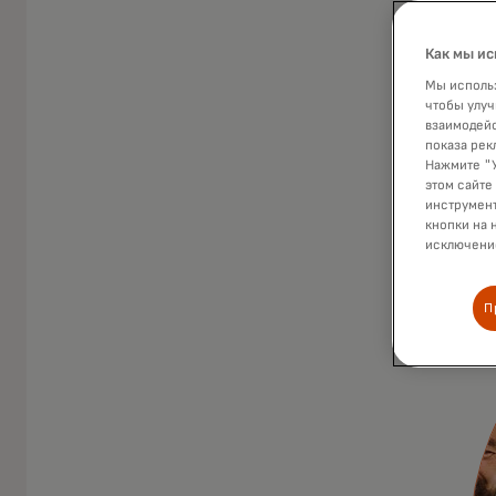
Как мы ис
Мы использ
чтобы улуч
взаимодейс
показа рек
Нажмите "У
этом сайте
инструмент
кнопки на 
исключение
П