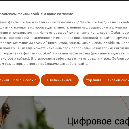
пользуем файлы cookie и ваше согласие
уем файлы cookie и аналогичные технологии ("Файлы cookie") на наших веб
шить их, измерить их производительность, понять нашу аудиторию и улучшить
твие с пользователями. На некоторых сайтах мы также используем Файлы coo
ламы, основанной на активности и интересах пользователей на сайте и других 
правление файлами cookie" ниже, чтобы узнать, какие Файлы cookie мы исп
 и почему. Вы всегда можете изменить свои персональные настройки согласия
 "Управление файлами cookie" в нижней части экрана (доступно в виде ссыл
некоторых сайтах). Это включает в себя отказ от некоторых или всех Файлов co
м тех, которые строго необходимы для работы сайта.
ринять Файлы cookie
Отклонить все
Управлять Файлами cook
Цифровое са