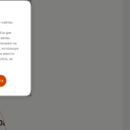
-сайтах,
kie для
сайтах.
ользуем на
, используя
ки вместо
okie, за
ie
фари