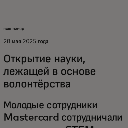
Для вас
Для бизнеса
НАШ НАРОД
28 мая 2025 года
Для всего мира
Открытие науки,
Для новаторов
лежащей в основе
волонтёрства
Новости и тренды
Молодые сотрудники
Mastercard сотрудничали