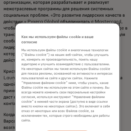
организации, которая разрабатывает и реализует
межотраслевые программы для решения системных
социальных проблем. «Это развитие лидерских качеств в
действии.» Pyxera Global объединилась с Mastercard,
чтобы превратить Launch for Social Impact Challenge в
трансформационный опыт как для сотрудников, так и для
Как мы используем файлы cookie и ваше
сообществ. «Именно такие впечатления воспитывают
согласие
лидеров, ориентированных на глобальный взгляд,
Мы используем файлы cookie и аналогичные технологии
которые умеют справляться со сложностями и
("Файлы cookie") на наших веб-сайтах, чтобы улучшить
действовать с ловкостью», — добавляет Месбах.
их, измерить их производительность, понять нашу
аудиторию и улучшить взаимодействие с пользователями.
На некоторых сайтах мы также используем Файлы cookie
Кристина Варсаньи, присоединившаяся к программе
для показа рекламы, основанной на активности и интересах
Launch Mastercard в Будапеште в прошлом году, была
пользователей на сайте и других сайтах. Нажмите
"Управление файлами cookie" ниже, чтобы узнать, какие
одной из примерно 200 человек со всей Европы,
Файлы cookie мы используем на этом сайте и почему. Вы
принятых на этот вызов. Она надеялась, что этот опыт
всегда можете изменить свои персональные настройки
даст ей шанс оказать влияние и расширить свою сеть
согласия, используя инструмент "Управление файлами
cookie" в нижней части экрана (доступно в виде ссылки
контактов.
вместо кнопки на некоторых сайтах). Это включает в себя
отказ от некоторых или всех Файлов cookie, за
Когда месячная программа стартовала в феврале,
исключением тех, которые строго необходимы для работы
Варсаньи полностью включилась в деятельность,
сайта.
возглавив пятеричную команду Launchers, как их