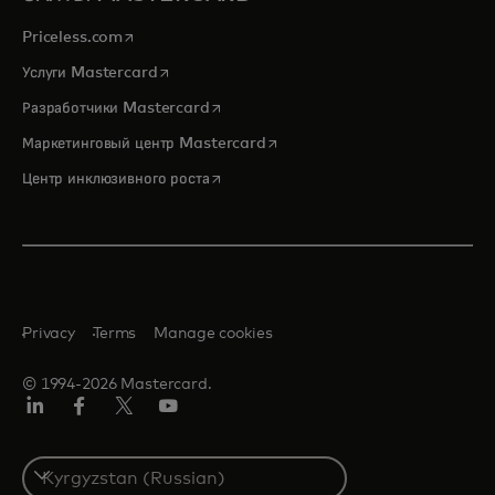
opens in a new tab
Priceless.com
opens in a new tab
Услуги Mastercard
opens in a new tab
Разработчики Mastercard
opens in a new tab
Маркетинговый центр Mastercard
opens in a new tab
Центр инклюзивного роста
Privacy
Terms
Manage cookies
© 1994-2026 Mastercard.
LinkedIn
Facebook
Twitter/X
Youtube
Select
a