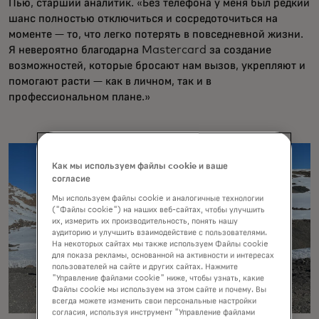
Пью, старший аналитик. «Без телефона у меня был редкий
шанс полностью отключиться и сосредоточиться на
моменте — то, что легко потерять в повседневной жизни.
Я невероятно благодарна Mastercard за создание
возможностей, которые бросают нам вызов, укрепляют и
помогают расти — как в личном, так и в
профессиональном плане.»
Как мы используем файлы cookie и ваше
согласие
Мы используем файлы cookie и аналогичные технологии
("Файлы cookie") на наших веб-сайтах, чтобы улучшить
их, измерить их производительность, понять нашу
аудиторию и улучшить взаимодействие с пользователями.
На некоторых сайтах мы также используем Файлы cookie
для показа рекламы, основанной на активности и интересах
пользователей на сайте и других сайтах. Нажмите
"Управление файлами cookie" ниже, чтобы узнать, какие
Файлы cookie мы используем на этом сайте и почему. Вы
всегда можете изменить свои персональные настройки
согласия, используя инструмент "Управление файлами