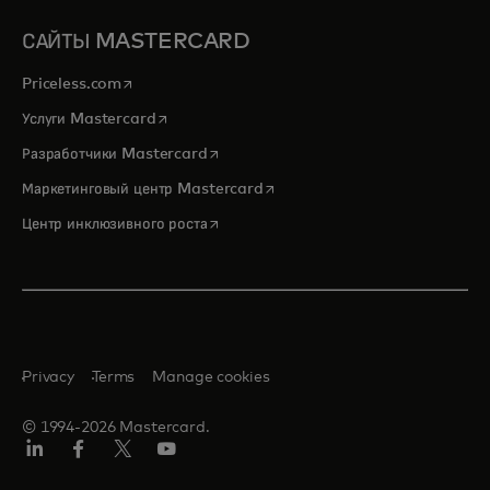
САЙТЫ MASTERCARD
opens in a new tab
Priceless.com
opens in a new tab
Услуги Mastercard
opens in a new tab
Разработчики Mastercard
opens in a new tab
Маркетинговый центр Mastercard
opens in a new tab
Центр инклюзивного роста
Privacy
Terms
Manage cookies
© 1994-2026 Mastercard.
LinkedIn
Facebook
Twitter/X
Youtube