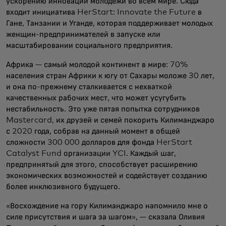
ускорению инноваций молодёжи во всём мире. Сюда
входит инициатива HerStart: Innovate the Future в
Гане, Танзании и Уганде, которая поддерживает молодых
женщин-предпринимателей в запуске или
масштабировании социального предприятия.
Африка — самый молодой континент в мире: 70%
населения стран Африки к югу от Сахары моложе 30 лет,
и она по-прежнему сталкивается с нехваткой
качественных рабочих мест, что может усугубить
нестабильность. Это уже пятая попытка сотрудников
Mastercard, их друзей и семей покорить Килиманджаро
с 2020 года, собрав на данный момент в общей
сложности 300 000 долларов для фонда HerStart
Catalyst Fund организации YCI. Каждый шаг,
предпринятый для этого, способствует расширению
экономических возможностей и содействует созданию
более инклюзивного будущего.
«Восхождение на гору Килиманджаро напомнило мне о
силе присутствия и шага за шагом», — сказала Оливия