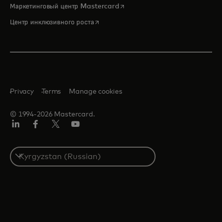
opens in a new tab
Маркетинговый центр Mastercard
opens in a new tab
Центр инклюзивного роста
Privacy
Terms
Manage cookies
© 1994-2026 Mastercard.
LinkedIn
Facebook
Twitter/X
Youtube
Select
a
country