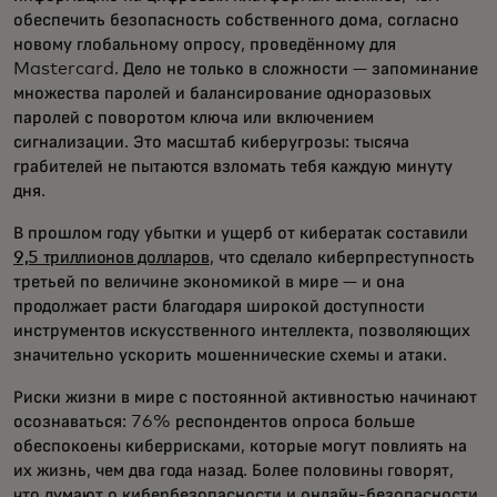
обеспечить безопасность собственного дома, согласно
новому глобальному опросу, проведённому для
Mastercard. Дело не только в сложности — запоминание
множества паролей и балансирование одноразовых
паролей с поворотом ключа или включением
сигнализации. Это масштаб киберугрозы: тысяча
грабителей не пытаются взломать тебя каждую минуту
дня.
В прошлом году убытки и ущерб от кибератак составили
9,5 триллионов долларов
, что сделало киберпреступность
третьей по величине экономикой в мире — и она
продолжает расти благодаря широкой доступности
инструментов искусственного интеллекта, позволяющих
значительно ускорить мошеннические схемы и атаки.
Риски жизни в мире с постоянной активностью начинают
осознаваться: 76% респондентов опроса больше
обеспокоены киберрисками, которые могут повлиять на
их жизнь, чем два года назад. Более половины говорят,
что думают о кибербезопасности и онлайн-безопасности