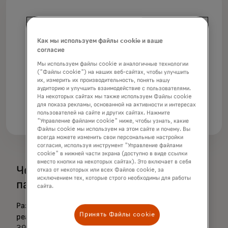
На 75%
Как мы используем файлы cookie и ваше
согласие
Многие мировые потребители
Мы используем файлы cookie и аналогичные технологии
говорят, что их больше беспокоит
("Файлы cookie") на наших веб-сайтах, чтобы улучшить
влияние киберрисков, чем два года
их, измерить их производительность, понять нашу
аудиторию и улучшить взаимодействие с пользователями.
назад
На некоторых сайтах мы также используем Файлы cookie
для показа рекламы, основанной на активности и интересах
пользователей на сайте и других сайтах. Нажмите
"Управление файлами cookie" ниже, чтобы узнать, какие
Файлы cookie мы используем на этом сайте и почему. Вы
всегда можете изменить свои персональные настройки
согласия, используя инструмент "Управление файлами
cookie" в нижней части экрана (доступно в виде ссылки
вместо кнопки на некоторых сайтах). Это включает в себя
Чем моложе они, тем сильнее
отказ от некоторых или всех Файлов cookie, за
исключением тех, которые строго необходимы для работы
падение.
сайта.
Разные поколения по-разному воспринимают и
Принять Файлы cookie
реагируют на киберугрозы: 43% поколения Z и