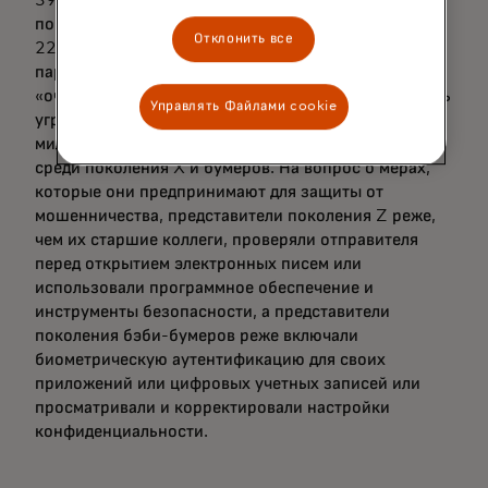
39% миллениалов сообщили, что участвовали в
попытках мошенничества, по сравнению с лишь
Отклонить все
22% поколения X и 14% бумеров. Как ни
парадоксально, молодые люди заявили, что они
«очень уверены» в своей способности распознавать
Управлять Файлами cookie
угрозы — каждый пятый из поколения Z и
миллениалов, против менее чем одного из десяти
среди поколения X и бумеров. На вопрос о мерах,
которые они предпринимают для защиты от
мошенничества, представители поколения Z реже,
чем их старшие коллеги, проверяли отправителя
перед открытием электронных писем или
использовали программное обеспечение и
инструменты безопасности, а представители
поколения бэби-бумеров реже включали
биометрическую аутентификацию для своих
приложений или цифровых учетных записей или
просматривали и корректировали настройки
конфиденциальности.