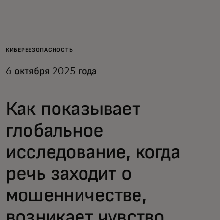
Для вас
Для бизнеса
КИБЕРБЕЗОПАСНОСТЬ
6 октября 2025 года
Для всего мира
Как показывает
Для новаторов
глобальное
Новости и тренды
исследование, когда
речь заходит о
мошенничестве,
возникает чувство