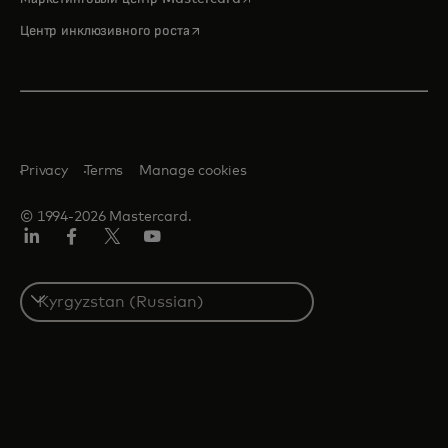
opens in a new tab
Центр инклюзивного роста
Privacy
Terms
Manage cookies
© 1994-2026 Mastercard.
LinkedIn
Facebook
Twitter/X
Youtube
Select
a
country