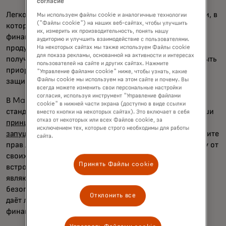
согласие
Легко понять почему — в эпоху высокой цифровизации, в
Мы используем файлы cookie и аналогичные технологии
("Файлы cookie") на наших веб-сайтах, чтобы улучшить
которой мы живём, потребители ожидают, что
их, измерить их производительность, понять нашу
финансовый опыт будет столь же технологически
аудиторию и улучшить взаимодействие с пользователями.
продуманным. Они делятся своими данными для
На некоторых сайтах мы также используем Файлы cookie
для показа рекламы, основанной на активности и интересах
получения этих услуг, но один фактор опыта должен быть
пользователей на сайте и других сайтах. Нажмите
приоритетом превыше всего: эти данные должны быть
"Управление файлами cookie" ниже, чтобы узнать, какие
Файлы cookie мы используем на этом сайте и почему. Вы
защищены и защищены.
всегда можете изменить свои персональные настройки
согласия, используя инструмент "Управление файлами
В Mastercard мы придерживаемся самых высоких
cookie" в нижней части экрана (доступно в виде ссылки
стандартов ответственного обращения с данными. Наши
вместо кнопки на некоторых сайтах). Это включает в себя
отказ от некоторых или всех Файлов cookie, за
принципы ответственности за данные и технологии,
исключением тех, которые строго необходимы для работы
запущенные
в 2019 году, основаны на уважении и защите
сайта.
прав людей владеть, контролировать и получать выгоду от
своих данных. Конфиденциальность и безопасность
Принять Файлы cookie
встроены во всё, что мы делаем. Эти обязательства
являются центральными для нашего видения сильной,
безопасной экосистемы открытого банкинга, которая
Отклонить все
даёт людям возможность взять под контроль свою
финансовую жизнь.