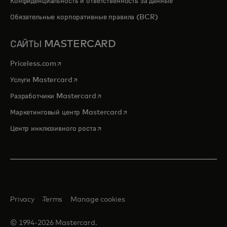
Конфиденциальность и ответственность за данные
Обязательные корпоративные правила (BCR)
САЙТЫ MASTERCARD
opens in a new tab
Priceless.com
opens in a new tab
Услуги Mastercard
opens in a new tab
Разработчики Mastercard
opens in a new tab
Маркетинговый центр Mastercard
opens in a new tab
Центр инклюзивного роста
Privacy
Terms
Manage cookies
© 1994-2026 Mastercard.