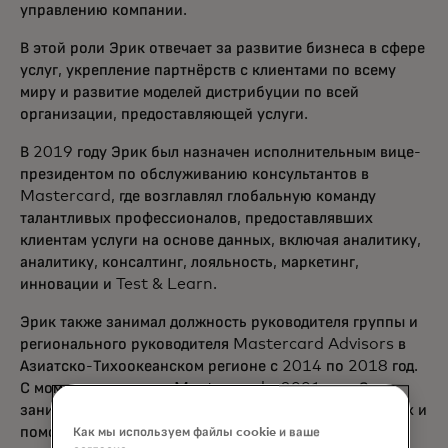
управлению компании.
В этой роли Эрик отвечает за развитие бизнеса в сфере
услуг, укрепление партнёрств с клиентами по всему
миру и развитие моделей дистрибуции по всей
организации, предоставляющей услуги.
В 2019 году Эрик был назначен исполнительным вице-
президентом по обслуживанию консультантов в
Mastercard, где возглавлял глобальную команду
талантливых профессионалов, предоставлявших
клиентам услуги на основе данных, включая аналитику,
аналитику, консалтинг, лояльность, маркетинг,
инновации и Test & Learn.
Эрик также занимал должность руководителя группы и
регионального руководителя Mastercard Advisors в
Азиатско-Тихоокеанском регионе с 2014 по 2018 год.
С момента прихода в Mastercard в 2001 году Эрик
занимал различные должности в Соединённых Штатах и
помог создать сервисный бизнес компании.
Как мы используем файлы cookie и ваше