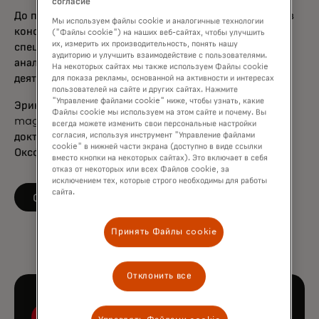
согласие
До прихода в Mastercard в 2001 году Эрик работал в
Мы используем файлы cookie и аналогичные технологии
консалтинговой фирме Edgar, Dunn & Company, где
("Файлы cookie") на наших веб-сайтах, чтобы улучшить
их, измерить их производительность, понять нашу
специализировался на стратегии выхода на рынок,
аудиторию и улучшить взаимодействие с пользователями.
анализе обменов и анализе затрат на основе
На некоторых сайтах мы также используем Файлы cookie
деятельности в платежной индустрии.
для показа рекламы, основанной на активности и интересах
пользователей на сайте и других сайтах. Нажмите
"Управление файлами cookie" ниже, чтобы узнать, какие
Эрик получил степень бакалавра искусств с отличием
Файлы cookie мы используем на этом сайте и почему. Вы
magna cum laude по истории в Корнелле и
всегда можете изменить свои персональные настройки
докторскую степень по современной истории в
согласия, используя инструмент "Управление файлами
cookie" в нижней части экрана (доступно в виде ссылки
Оксфордском университете.
вместо кнопки на некоторых сайтах). Это включает в себя
отказ от некоторых или всех Файлов cookie, за
исключением тех, которые строго необходимы для работы
сайта.
opens in a new tab
Следите за LinkedIn
Принять Файлы cookie
Отклонить все