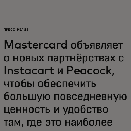
Для вас
Для бизнеса
ПРЕСС-РЕЛИЗ
Mastercard объявляет
Для всего мира
о новых партнёрствах с
Для новаторов
Instacart и Peacock,
чтобы обеспечить
Новости и тренды
большую повседневную
ценность и удобство
там, где это наиболее