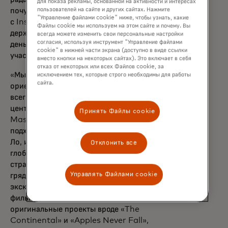
для показа рекламы, основанной на активности и интересах
почувствовать удобство и удобство покупок
пользователей на сайте и других сайтах. Нажмите
"Управление файлами cookie" ниже, чтобы узнать, какие
с Instacart. А с членством в Instacart+
Файлы cookie мы используем на этом сайте и почему. Вы
держатели карт сэкономят и время, и
всегда можете изменить свои персональные настройки
согласия, используя инструмент "Управление файлами
деньги благодаря привилегиям только для
cookie" в нижней части экрана (доступно в виде ссылки
участников.»
вместо кнопки на некоторых сайтах). Это включает в себя
отказ от некоторых или всех Файлов cookie, за
«Мы рассматриваем Peacock как бизнес,
исключением тех, которые строго необходимы для работы
сайта.
ориентированный на потребителя прежде
всего, и поскольку потребитель находится в
центре программы льгот и вознаграждений
Принять Файлы cookie
Mastercard, это партнерство естественно
подходит обоим брендам», — сказала Энни
Ло, исполнительный вице-президент по
Отклонить все
глобальным партнёрствам и
стратегическому развитию Peacock. С
Управлять Файлами cookie
грядущим отличным контентом, таким как
эксклюзивные игры NFL, долгожданный
фильм ужасов «Five Nights at Freddy's» и
оригинальные проекты вроде «The
Continental» и «Apples Never Fall»,