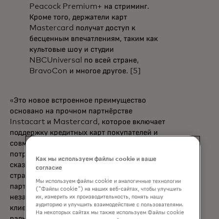
Peacock Premium+ на стриминг.
Кроме того, держатели карт
Mastercard получат доступ к
бесценным впечатлениям, таким как
культовые шоу и студии
NBCUniversal по всей стране,
BravoCon и многое другое. [5]
«Это новое встроенное преимущество
основано на прочном партнёрстве
Instacart и Mastercard, которое включает
поддержку кредитных карт покупателей и
совместный брендинг нашей
потребительской кредитной карты», —
Как мы используем файлы cookie и ваше
сказала Хизер Ривера, вице-президент по
согласие
стратегии, корпоративному развитию и
Мы используем файлы cookie и аналогичные технологии
партнерствам Instacart. «Instacart стал
("Файлы cookie") на наших веб-сайтах, чтобы улучшить
незаменимым сервисом для миллионов
их, измерить их производительность, понять нашу
аудиторию и улучшить взаимодействие с пользователями.
клиентов по всей Северной Америке, и мы
На некоторых сайтах мы также используем Файлы cookie
рады, что держатели карт смогут