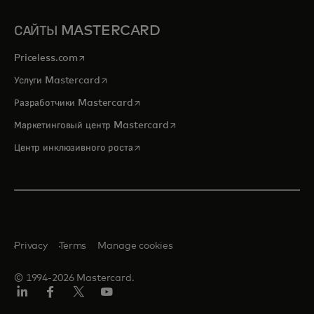
САЙТЫ MASTERCARD
opens in a new tab
Priceless.com
opens in a new tab
Услуги Mastercard
opens in a new tab
Разработчики Mastercard
opens in a new tab
Маркетинговый центр Mastercard
opens in a new tab
Центр инклюзивного роста
Privacy
Terms
Manage cookies
© 1994-2026 Mastercard.
LinkedIn
Facebook
Twitter/X
Youtube