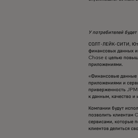
У потребителей буде
СОЛТ-ЛЕЙК-СИТИ, Юта 
финансовых данных и
Chase с целью повыше
приложениями.
«Финансовые данные 
приложениями и серви
приверженность JPMo
к данным, качество и
Компании будут испо
позволить клиентам 
сервисами, которые п
клиентов делиться с