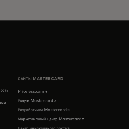
САЙТЫ MASTERCARD
ность
opens in a new tab
Priceless.com
opens in a new tab
Услуги Mastercard
ила
opens in a new tab
Разработчики Mastercard
opens in a new tab
Маркетинговый центр Mastercard
opens in a new tab
Центр инклюзивного роста