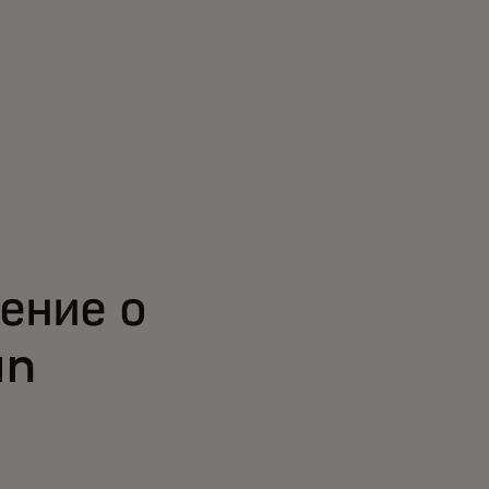
ение о
an