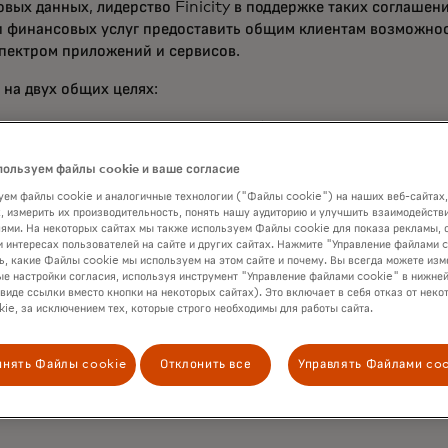
овых данных, лидерство Finicity в поддержке таких соглаше
и финансовых услуг предоставить общим клиентам возможнос
пектром приложений и сервисов.
на двух общих целях:
ности и конфиденциальности потребителей, помогая им прин
ения.
авление самых надёжных и качественных данных.
пользуем файлы cookie и ваше согласие
ем файлы cookie и аналогичные технологии ("Файлы cookie") на наших веб-сайтах,
еству с Finicity мы дадим нашим клиентам возможность при
, измерить их производительность, понять нашу аудиторию и улучшить взаимодействи
о защищая их учетные данные для доступа к банковским усл
ями. На некоторых сайтах мы также используем Файлы cookie для показа рекламы, 
и интересах пользователей на сайте и других сайтах. Нажмите "Управление файлами 
руководитель подразделения цифрового банкинга Chase.
ь, какие Файлы cookie мы используем на этом сайте и почему. Вы всегда можете изм
е настройки согласия, используя инструмент "Управление файлами cookie" в нижней
отношения с различными поставщиками услуг и приложений, ч
 виде ссылки вместо кнопки на некоторых сайтах). Это включает в себя отказ от неко
ie, за исключением тех, которые строго необходимы для работы сайта.
 управлять финансовыми процессами. Это включает предоста
х самых популярных инструментов личного финансового упр
ификации цифровых активов и доходов для кредитной отрас
инять Файлы cookie
Отклонить все
Управлять Файлами co
кими крупными финансовыми учреждениями и поставщиками 