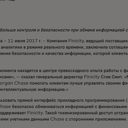
т больше контроля и безопасности при обмене информацией 
– 11 июля 2017 г. – Компания Finicity, ведущий поставщик 
 аналитики в режиме реального времени, заключила соглаш
ния безопасности и качества информации, которой клиенты 
клиента находятся в центре превосходного опыта работы с 
сами», — сказал генеральный директор Finicity Стив Смит. 
rgan Chase помогать клиентам лучше управлять своими фи
 интеллектуальную информацию.»
льзовать прямой интерфейс прикладного программирования (
Chase безопасно обмениваться информацией с финансовыми
оддерживает Finicity. Такой токенизированный доступ устра
воими учетными данными Chase с сторонними приложениями.