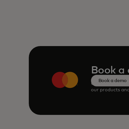
Book a
Book a demo
Consult our tea
our products and