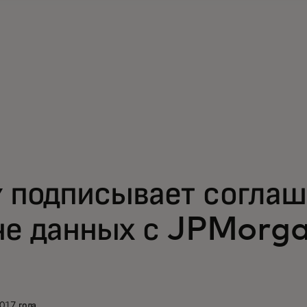
y подписывает соглаш
че данных с JPMorg
017 года