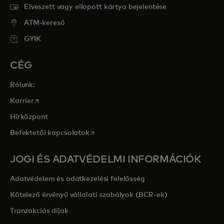
Elveszett vagy ellopott kártya bejelentése
ATM-kereső
GYIK
CÉG
Rólunk:
opens in a new tab
Karrier
Hírközpont
opens in a new tab
Befektetői kapcsolatok
JOGI ÉS ADATVÉDELMI INFORMÁCIÓK
Adatvédelem és adatkezelési felelősség
Kötelező érvényű vállalati szabályok (BCR-ek)
Tranzakciós díjak