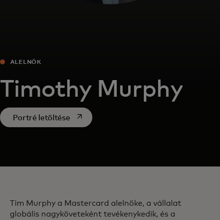
ALELNÖK
Timothy Murphy
opens in a new tab
Portré letöltése
Tim Murphy a Mastercard alelnöke, a vállalat
globális nagyköveteként tevékenykedik, és a