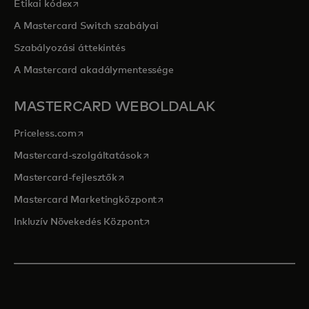
opens in a new tab
Etikai kódex
A Mastercard Switch szabályai
Szabályozási áttekintés
A Mastercard akadálymentessége
MASTERCARD WEBOLDALAK
opens in a new tab
Priceless.com
opens in a new tab
Mastercard-szolgáltatások
opens in a new tab
Mastercard-fejlesztők
opens in a new tab
Mastercard Marketingközpont
opens in a new tab
Inkluzív Növekedés Központ