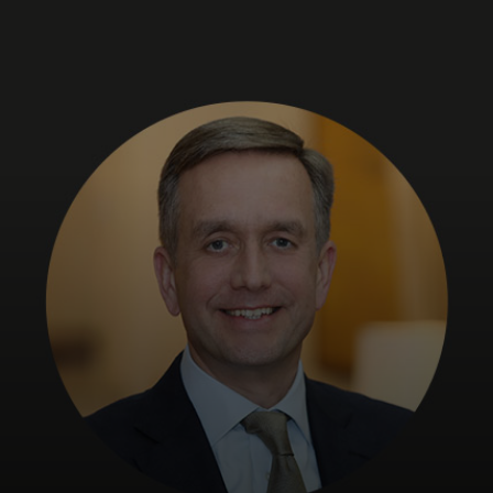
Neked
Vállalkozásoknak
A világért
Innovátoroknak
Hírek és trendek