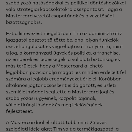
szabályozó hatóságokkal és politikai döntéshozókkal
való stratégiai kapcsolatokra összpontosít. Tagja a
Mastercard vezetői csapatának és a vezetőségi
bizottságnak is.
Ezt a kinevezést megelőzően Tim az adminisztratív
igazgatói posztot töltötte be, ahol olyan funkciók
összehangolását és végrehajtását irányította, mint
a jog, a kormányzati ügyek és politika, a franchise,
az emberek és képességek, a vállalati biztonság és
más területek, hogy a Mastercard a lehető
legjobban pozícionálja magát, és minden érdekelt fél
számára a legjobb eredményeket érje el. Korábban
általános jogtanácsosként is dolgozott, és üzleti
szemléletmóddal segítette a Mastercard jogi és
szabályozási ügyeinek, közpolitikájának,
vállalatirányításának és megfelelőségének
fejlesztését.
A Mastercardnál eltöltött több mint 25 éves
szolgálati ideje alatt Tim volt a termékigazgató, a