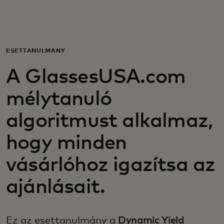
Neked
Vállalkozásoknak
ESETTANULMÁNY
A GlassesUSA.com
A világért
mélytanuló
Innovátoroknak
algoritmust alkalmaz,
hogy minden
Hírek és trendek
vásárlóhoz igazítsa az
ajánlásait.
Ez az esettanulmány a
Dynamic Yield