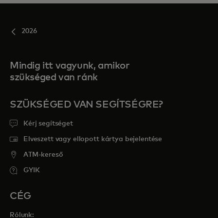
2026
Mindig itt vagyunk, amikor
szükséged van ránk
SZÜKSÉGED VAN SEGÍTSÉGRE?
Kérj segítséget
Elveszett vagy ellopott kártya bejelentése
ATM-kereső
GYIK
CÉG
Rólunk: