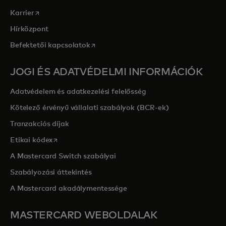
opens in a new tab
Karrier
Hírközpont
opens in a new tab
Befektetői kapcsolatok
JOGI ÉS ADATVÉDELMI INFORMÁCIÓK
Adatvédelem és adatkezelési felelősség
Kötelező érvényű vállalati szabályok (BCR-ek)
Tranzakciós díjak
opens in a new tab
Etikai kódex
A Mastercard Switch szabályai
Szabályozási áttekintés
A Mastercard akadálymentessége
MASTERCARD WEBOLDALAK