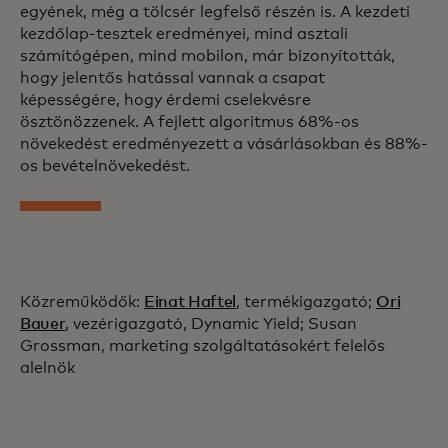
egyének, még a tölcsér legfelső részén is. A kezdeti
kezdőlap-tesztek eredményei, mind asztali
számítógépen, mind mobilon, már bizonyították,
hogy jelentős hatással vannak a csapat
képességére, hogy érdemi cselekvésre
ösztönözzenek. A fejlett algoritmus 68%-os
növekedést eredményezett a vásárlásokban és 88%-
os bevételnövekedést.
Közreműködők:
Einat Haftel
, termékigazgató;
Ori
Bauer
, vezérigazgató, Dynamic Yield; Susan
Grossman, marketing szolgáltatásokért felelős
alelnök