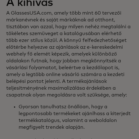
A kihívás
A GlassesUSA.com, amely több mint 60 tervezői
márkanévnek és saját márkáknak ad otthont,
tisztában van azzal, hogy milyen nehéz megtalálni a
tökéletes szemüveget a katalógusában elérhető
több ezer stílus közül. A könnyű felfedezhetőséget
előtérbe helyezve az ajánlások az e-kereskedelmi
webhely fő elemét képezik, amelyek különböző
oldalakon futnak, hogy jobban megkönnyítsék a
vásárlási folyamatot, beleértve a kezdőlapot is,
amely a legtöbb online vásárló számára a kezdeti
belépési pontot jelenti. A termékajánlások
teljesítményének maximalizálása érdekében a
csapatnak olyan megoldásra volt szüksége, amely:
Gyorsan tanulhatsz önállóan, hogy a
legpontosabb termékeket ajánlhass a kiterjedt
termékkatalógus, valamint a weboldalon
megfigyelt trendek alapján.