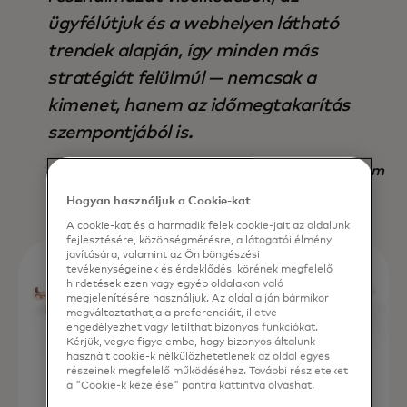
ügyfélútjuk és a webhelyen látható
trendek alapján, így minden más
stratégiát felülmúl — nemcsak a
kimenet, hanem az időmegtakarítás
szempontjából is.
Nadav Yekutiel, Head of Data, GlassesUSA.com
Hogyan használjuk a Cookie-kat
A cookie-kat és a harmadik felek cookie-jait az oldalunk
fejlesztésére, közönségmérésre, a látogatói élmény
javítására, valamint az Ön böngészési
tevékenységeinek és érdeklődési körének megfelelő
hirdetések ezen vagy egyéb oldalakon való
megjelenítésére használjuk. Az oldal alján bármikor
megváltoztathatja a preferenciáit, illetve
engedélyezhet vagy letilthat bizonyos funkciókat.
Kérjük, vegye figyelembe, hogy bizonyos általunk
használt cookie-k nélkülözhetetlenek az oldal egyes
részeinek megfelelő működéséhez. További részleteket
a "Cookie-k kezelése" pontra kattintva olvashat.