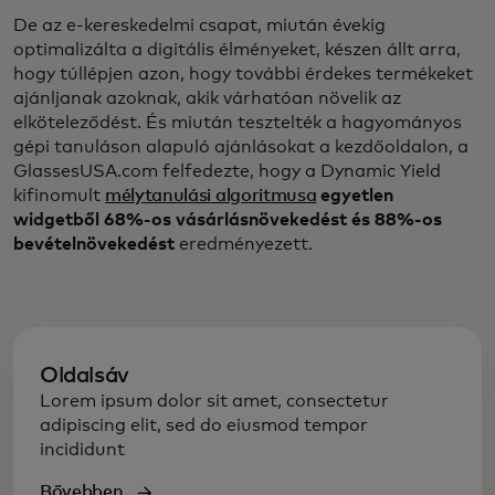
De az e-kereskedelmi csapat, miután évekig
optimalizálta a digitális élményeket, készen állt arra,
hogy túllépjen azon, hogy további érdekes termékeket
ajánljanak azoknak, akik várhatóan növelik az
elköteleződést. És miután tesztelték a hagyományos
gépi tanuláson alapuló ajánlásokat a kezdőoldalon, a
GlassesUSA.com felfedezte, hogy a Dynamic Yield
kifinomult
mélytanulási algoritmusa
egyetlen
widgetből 68%-os vásárlásnövekedést és 88%-os
bevételnövekedést
eredményezett.
Oldalsáv
Lorem ipsum dolor sit amet, consectetur
adipiscing elit, sed do eiusmod tempor
incididunt
Bővebben