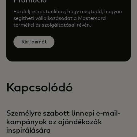
Promóció
Fordulj csapatunkhoz, hogy megtudd, hogyan
segítheti vállalkozásodat a Mastercard
termékei és szolgáltatásai révén.
Kérj demót
Kapcsolódó
Személyre szabott ünnepi e-mail-
kampányok az ajándékozók
inspirálására