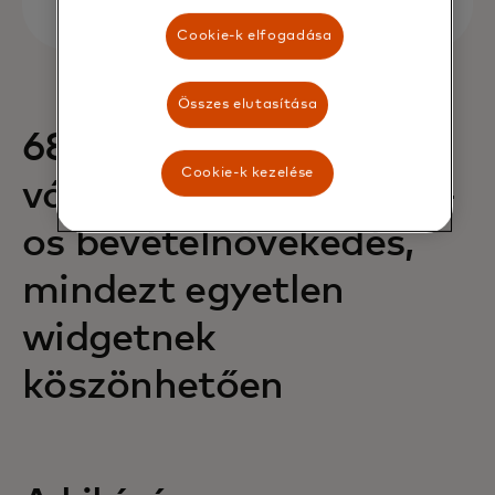
Cookie-k elfogadása
Összes elutasítása
68%-os növekedés a
Cookie-k kezelése
vásárlásokban és 88%-
os bevételnövekedés,
mindezt egyetlen
widgetnek
köszönhetően