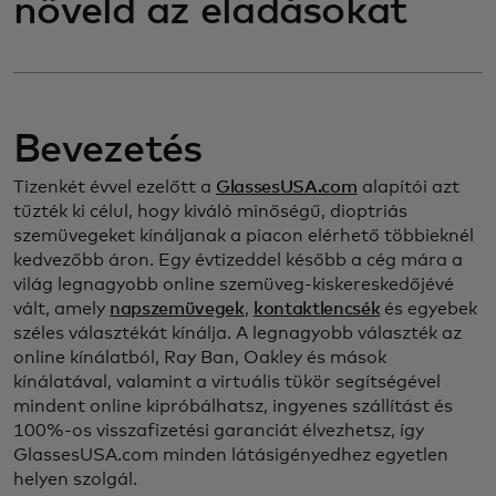
növeld az eladásokat
Bevezetés
Tizenkét évvel ezelőtt a
GlassesUSA.com
alapítói azt
tűzték ki célul, hogy kiváló minőségű, dioptriás
szemüvegeket kínáljanak a piacon elérhető többieknél
kedvezőbb áron. Egy évtizeddel később a cég mára a
világ legnagyobb online szemüveg-kiskereskedőjévé
vált, amely
napszemüvegek
,
kontaktlencsék
és egyebek
széles választékát kínálja. A legnagyobb választék az
online kínálatból, Ray Ban, Oakley és mások
kínálatával, valamint a virtuális tükör segítségével
mindent online kipróbálhatsz, ingyenes szállítást és
100%-os visszafizetési garanciát élvezhetsz, így
GlassesUSA.com minden látásigényedhez egyetlen
helyen szolgál.