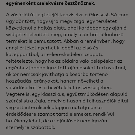
egyénenként cselekvésre ösztönöznek.
A vásárlói út legtetejét képviselve a GlassesUSA.com
úgy döntött, hogy újra megvizsgál egy területet
közvetlenül a hajtás alatt, ahol korábban egy ajánló
widgetet jelenített meg, amely akár hat különböző
terméket is bemutatott. Abban a reményben, hogy
ennyi értéket nyerhet ki ebből az első és
középpontból, az e-kereskedelem csapata
feltételezte, hogy ha az oldalra való belépéskor az
egyénhez jobban igazított ajánlásokat tud nyújtani,
akkor nemcsak javíthatja a kosárba történő
hozzáadási arányokat, hanem növelheti a
vásárlásokat és a bevételeket összességében.
Végtére is, egy klasszikus, együttműködésen alapuló
szűrési stratégia, amely a hasonló felhasználók által
végzett interakciók alapján mutatja be az
érdeklődésre számot tartó elemeket, rendkívül
hatékony lehet, de az ajánlások nem igazán
személyre szabottak.