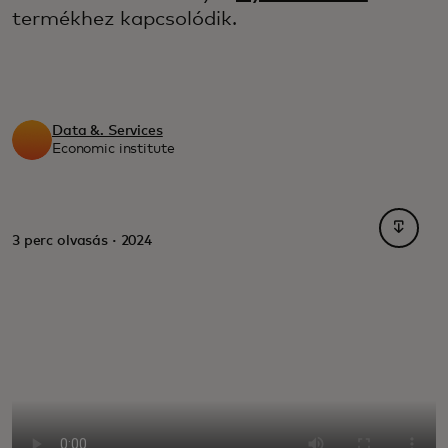
termékhez kapcsolódik.
Data &. Services
Economic institute
opens i
3 perc olvasás · 2024