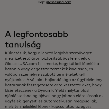
Kép:
glassesusa.com
A legfontosabb
tanulság
Küldetésük, hogy a lehető legjobb szemüveget
megfizethető áron biztosítsák ügyfeleiknek, a
GlassesUSA.com felismerte, hogy túl kell lépniük a
hasonló vagy kiegészítő termékek kínálásán, és
valóban személyre szabott termékeket kell
nyújtaniuk. A vállalat hajlandósága az ügyfélélmény
határainak feszegetésére arra késztette őket, hogy
kísérletezzenek a Dynamic Yield mélytanulási
ajánlástechnológiájával, hogy jobban előre lássák az
ügyfelek igényeit, és automatikusan megjósolják,
mely termékekkel lépnek kapcsolatba az egyes