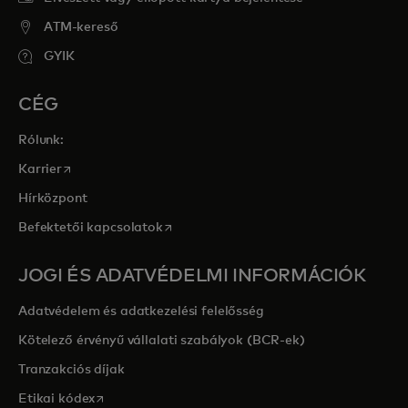
ATM-kereső
GYIK
CÉG
Rólunk:
opens in a new tab
Karrier
Hírközpont
opens in a new tab
Befektetői kapcsolatok
JOGI ÉS ADATVÉDELMI INFORMÁCIÓK
Adatvédelem és adatkezelési felelősség
Kötelező érvényű vállalati szabályok (BCR-ek)
Tranzakciós díjak
opens in a new tab
Etikai kódex