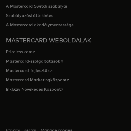
A Mastercard Switch szabályai
Szabályozási áttekintés
A Mastercard akadálymentessége
MASTERCARD WEBOLDALAK
opens in a new tab
Priceless.com
opens in a new tab
Mastercard-szolgáltatások
opens in a new tab
Mastercard-fejlesztők
opens in a new tab
Mastercard Marketingközpont
opens in a new tab
Inkluzív Növekedés Központ
Privacy
Terms
Manage cookies