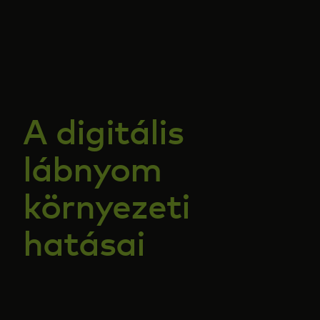
Neked
Vállalkozásoknak
A világért
A digitális
lábnyom
Innovátoroknak
környezeti
Hírek és trendek
hatásai