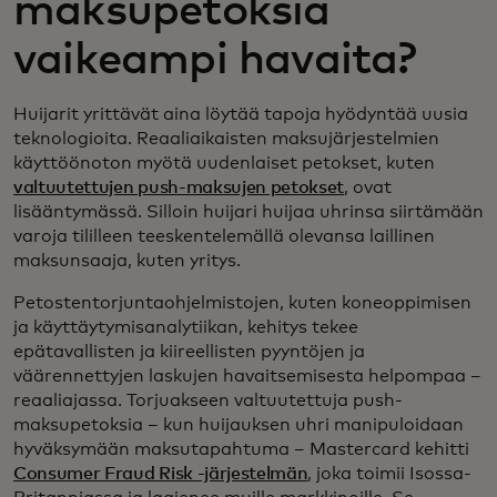
maksupetoksia
vaikeampi havaita?
Huijarit yrittävät aina löytää tapoja hyödyntää uusia
teknologioita. Reaaliaikaisten maksujärjestelmien
käyttöönoton myötä uudenlaiset petokset, kuten
valtuutettujen push-maksujen petokset
, ovat
lisääntymässä. Silloin huijari huijaa uhrinsa siirtämään
varoja tililleen teeskentelemällä olevansa laillinen
maksunsaaja, kuten yritys.
Petostentorjuntaohjelmistojen, kuten koneoppimisen
ja käyttäytymisanalytiikan, kehitys tekee
epätavallisten ja kiireellisten pyyntöjen ja
väärennettyjen laskujen havaitsemisesta helpompaa –
reaaliajassa. Torjuakseen valtuutettuja push-
maksupetoksia – kun huijauksen uhri manipuloidaan
hyväksymään maksutapahtuma – Mastercard kehitti
Consumer Fraud Risk -järjestelmän
, joka toimii Isossa-