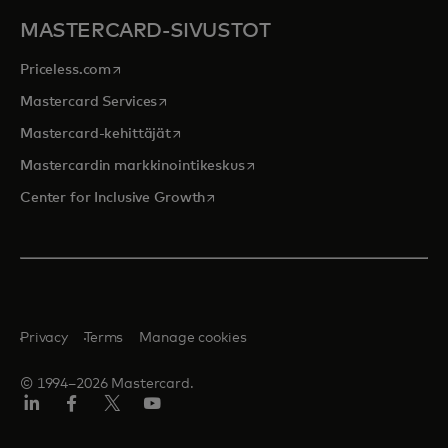
MASTERCARD-SIVUSTOT
opens in a new tab
Priceless.com
opens in a new tab
Mastercard Services
opens in a new tab
Mastercard-kehittäjät
opens in a new tab
Mastercardin markkinointikeskus
opens in a new tab
Center for Inclusive Growth
Privacy
Terms
Manage cookies
© 1994–2026 Mastercard.
LinkedIn
Facebook
Twitter/X
Youtube