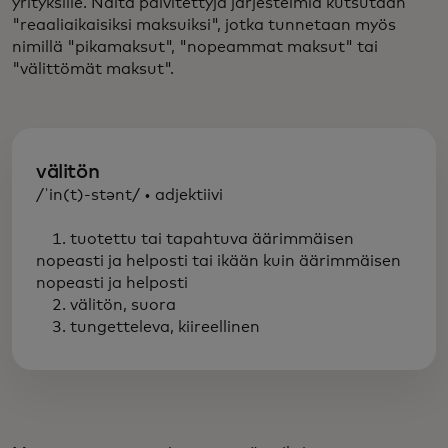
yrityksille. Näitä päivitettyjä järjestelmiä kutsutaan
"reaaliaikaisiksi maksuiksi", jotka tunnetaan myös
nimillä "pikamaksut", "nopeammat maksut" tai
"välittömät maksut".
välitön
/ˈin(t)-stənt/ • adjektiivi
1. tuotettu tai tapahtuva äärimmäisen
nopeasti ja helposti tai ikään kuin äärimmäisen
nopeasti ja helposti
2. välitön, suora
3. tungetteleva, kiireellinen