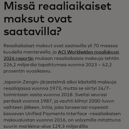
Missä reaaliaikaiset
maksut ovat
saatavilla?
Reaaliaikaiset maksut ovat saatavilla yli 70 maassa
kuudella mantereella, ja
ACI Worldwiden maaliskuun
2024 raportin
mukaan reaaliaikaisia maksuja tehtiin
226,2 miljardia tapahtumaa vuonna 2023 – 42,2
prosentin vuosikasvu.
Japanin Zengin-järjestelmä alkoi käsitellä maksuja
reaaliajassa vuonna 1973, mutta se siirtyi 24/7-
toimintaan vasta vuonna 2018. Sveitsi seurasi
perässä vuonna 1987, ja vauhti kiihtyi 2000-luvun
vaihteen jälkeen. Intia, joka lanseerasi nopeasti
kasvavan Unified Payments Interface -reaaliaikaisen
maksualustan vuonna 2016, on volyymilla mitattuna
suurin markkina-alue 129,3 miljardilla