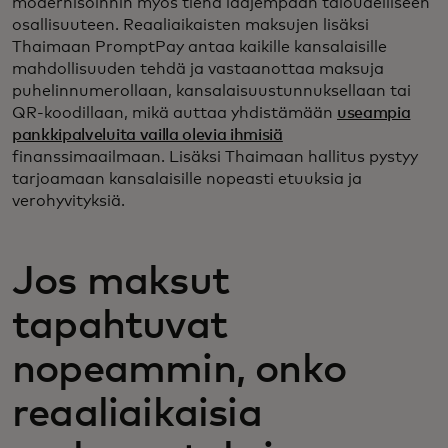
modernisoinnin myös tienä laajempaan taloudelliseen
osallisuuteen. Reaaliaikaisten maksujen lisäksi
Thaimaan PromptPay antaa kaikille kansalaisille
mahdollisuuden tehdä ja vastaanottaa maksuja
puhelinnumerollaan, kansalaisuustunnuksellaan tai
QR-koodillaan, mikä auttaa yhdistämään
useampia
pankkipalveluita vailla olevia ihmisiä
finanssimaailmaan. Lisäksi Thaimaan hallitus pystyy
tarjoamaan kansalaisille nopeasti etuuksia ja
verohyvityksiä.
Jos maksut
tapahtuvat
nopeammin, onko
reaaliaikaisia