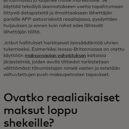
Britanniassa ja laajenee muille markkinoille. Se
käyttää tekoälyä skannatakseen useita tapahtumaan
liittyviä datapisteitä ja ilmoittaakseen lähettäjän
pankille APP-petosriskistä reaaliajassa, pysäyttäen
huijauksen jo ennen kuin rahat edes lähtevät
lähettäjän tililtä.
Jotkut hallitukset harkitsevat lainsäädäntöä uhrien
tukemiseksi. Esimerkiksi Isossa-Britanniassa on otettu
käyttöön
maksunsaajan vahvistuksen
kaltaisia
järjestelmiä, joiden avulla tilitiedot tarkistetaan
välittömästi tilinomistajan nimeä vasten ja estetään
valtuutettujen push-maksupetosten tapaukset.
Ovatko reaaliaikaiset
maksut loppu
shekeille?