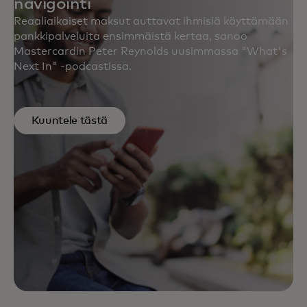
navigointi
Reaaliaikaiset maksut auttavat ihmisiä käyttämään
pankkipalveluita ensimmäistä kertaa, sanoo
Mastercardin Peter Reynolds uusimmassa "What's
Next In" -podcastissa.
Kuuntele tästä