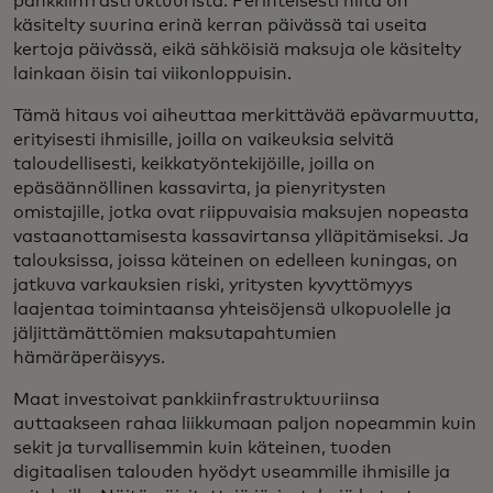
pankkiinfrastruktuurista. Perinteisesti niitä on
käsitelty suurina erinä kerran päivässä tai useita
kertoja päivässä, eikä sähköisiä maksuja ole käsitelty
lainkaan öisin tai viikonloppuisin.
Tämä hitaus voi aiheuttaa merkittävää epävarmuutta,
erityisesti ihmisille, joilla on vaikeuksia selvitä
taloudellisesti, keikkatyöntekijöille, joilla on
epäsäännöllinen kassavirta, ja pienyritysten
omistajille, jotka ovat riippuvaisia maksujen nopeasta
vastaanottamisesta kassavirtansa ylläpitämiseksi. Ja
talouksissa, joissa käteinen on edelleen kuningas, on
jatkuva varkauksien riski, yritysten kyvyttömyys
laajentaa toimintaansa yhteisöjensä ulkopuolelle ja
jäljittämättömien maksutapahtumien
hämäräperäisyys.
Maat investoivat pankkiinfrastruktuuriinsa
auttaakseen rahaa liikkumaan paljon nopeammin kuin
sekit ja turvallisemmin kuin käteinen, tuoden
digitaalisen talouden hyödyt useammille ihmisille ja