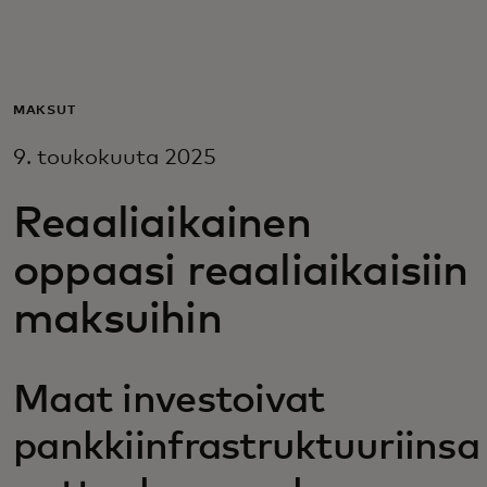
Sinulle
Yrityksille
MAKSUT
9. toukokuuta 2025
Maailmalle
Reaaliaikainen
Innovaattoreille
oppaasi reaaliaikaisiin
maksuihin
Uutiset ja trendit
Maat investoivat
pankkiinfrastruktuuriinsa