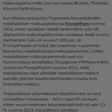
maksutapahtumalla, jota seuraavat Brasilia, Thaimaa,
Kiina ja Etelä-Korea.
Kun Mastercard auttoi Thaimaata käynnistämään
reaaliaikaisen maksupalvelunsa
PromptPayn
vuonna
2016, maan asukkaat tekivät keskimäärin vain 48
digitaalista maksutapahtumaa vuodessa. Neljä vuotta
myöhemmin luku oli noussut 200:aan, ja
PromptPaysta oli tullut yksi maailman nopeimmin
kasvavista reaaliaikaisista maksupalveluista. Lisäksi
reaaliaikaiset maksujärjestelmät ovat nyt
muuttumassa alueellisiksi: Singaporen PAYNow linkitti
alustansa PromptPayhin vuonna 2021, mikä
mahdollistaa rajat ylittävät reaaliaikaiset maksut
samalla yksinkertaisella käyttökokemuksella kuin
kotimaiset maksut.
Yhdysvalloissa pikamaksujen käyttöönotto on ollut
suhteellisen hitaampaa – ACI:n raportin mukaan
niiden osuus maksujen kokonaismäärästä oli vain 1,5
% vuonna 2023. Kaupallisten pankkien