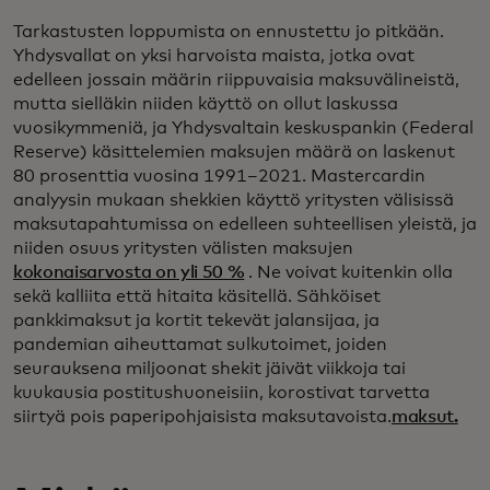
Tarkastusten loppumista on ennustettu jo pitkään.
Yhdysvallat on yksi harvoista maista, jotka ovat
edelleen jossain määrin riippuvaisia maksuvälineistä,
mutta sielläkin niiden käyttö on ollut laskussa
vuosikymmeniä, ja Yhdysvaltain keskuspankin (Federal
Reserve) käsittelemien maksujen määrä on laskenut
80 prosenttia vuosina 1991–2021. Mastercardin
analyysin mukaan shekkien käyttö yritysten välisissä
maksutapahtumissa on edelleen suhteellisen yleistä, ja
niiden osuus yritysten välisten maksujen
kokonaisarvosta on yli 50 %
. Ne voivat kuitenkin olla
sekä kalliita että hitaita käsitellä. Sähköiset
pankkimaksut ja kortit tekevät jalansijaa, ja
pandemian aiheuttamat sulkutoimet, joiden
seurauksena miljoonat shekit jäivät viikkoja tai
kuukausia postitushuoneisiin, korostivat tarvetta
siirtyä pois paperipohjaisista maksutavoista.
maksut.