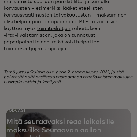
maksamista suoraan pankkitililtä, ja samalla
korvausten – esimerkiksi lääketieteellisten
korvausvaatimusten tai vakuutusten – maksaminen
olisi helpompaa ja nopeampaa. RTP:tä voitaisiin
käyttää myös
toimitusketjun
rahoituksen
virtaviivaistamiseen, joka on tunnetusti
paperipainotteinen, mikä voisi helpottaa
toimitusketjujen umpikujia.
Tämä juttu julkaistiin alun perin 9. marraskuuta 2022, ja sitä
päivitetään säännöllisesti vastaamaan reaaliaikaisten maksujen
uusimpia uutisia ja kehitystä.
PODCAST
Mitä seuraavaksi reaaliaikaisille
maksuille: Seuraavan aallon