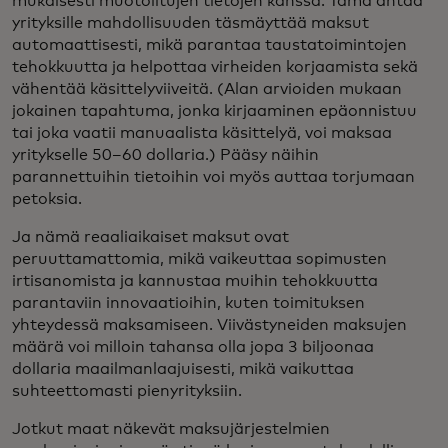
mukaisesti muotoiltujen tietojen kanssa. Tämä antaa
yrityksille mahdollisuuden täsmäyttää maksut
automaattisesti, mikä parantaa taustatoimintojen
tehokkuutta ja helpottaa virheiden korjaamista sekä
vähentää käsittelyviiveitä. (Alan arvioiden mukaan
jokainen tapahtuma, jonka kirjaaminen epäonnistuu
tai joka vaatii manuaalista käsittelyä, voi maksaa
yritykselle 50–60 dollaria.) Pääsy näihin
parannettuihin tietoihin voi myös auttaa torjumaan
petoksia.
Ja nämä reaaliaikaiset maksut ovat
peruuttamattomia, mikä vaikeuttaa sopimusten
irtisanomista ja kannustaa muihin tehokkuutta
parantaviin innovaatioihin, kuten toimituksen
yhteydessä maksamiseen. Viivästyneiden maksujen
määrä voi milloin tahansa olla jopa 3 biljoonaa
dollaria maailmanlaajuisesti, mikä vaikuttaa
suhteettomasti pienyrityksiin.
Jotkut maat näkevät maksujärjestelmien