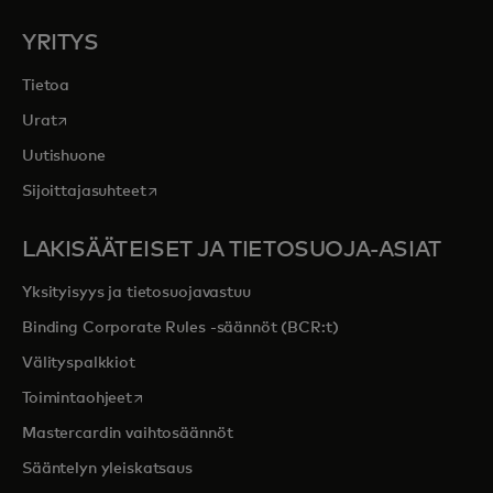
YRITYS
Tietoa
opens in a new tab
Urat
Uutishuone
opens in a new tab
Sijoittajasuhteet
LAKISÄÄTEISET JA TIETOSUOJA-ASIAT
Yksityisyys ja tietosuojavastuu
Binding Corporate Rules -säännöt (BCR:t)
Välityspalkkiot
opens in a new tab
Toimintaohjeet
Mastercardin vaihtosäännöt
Sääntelyn yleiskatsaus