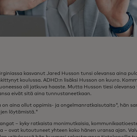
irginiassa kasvanut Jared Husson tunsi olevansa aina pula
eskittynyt koulussa. ADHD:n lisäksi Husson on kuuro. Komm
uoneessa oli jatkuva haaste. Mutta Husson tiesi olevansa 
ansa eivät sitä aina tunnustaneetkaan.
a on aina ollut oppimis- ja ongelmanratkaisutaito", hän s
jen löytämistä."
angat – kyky ratkaista monimutkaisia, kommunikaatioest
a – ovat kutoutuneet yhteen koko hänen uransa ajan. Va