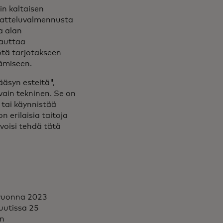
n kaltaisen
statteluvalmennusta
a alan
 auttaa
ötä tarjotakseen
stämiseen.
syn esteitä",
vain tekninen. Se on
i tai käynnistää
n erilaisia taitoja
 voisi tehdä tätä
vuonna 2023
uutissa 25
un