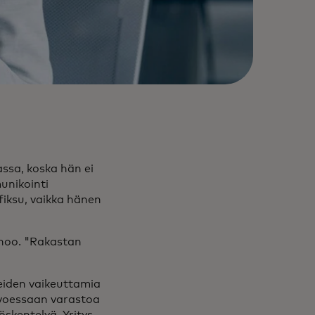
ssa, koska hän ei
unikointi
fiksu, vaikka hänen
anoo. "Rakastan
eiden vaikeuttamia
lvoessaan varastoa