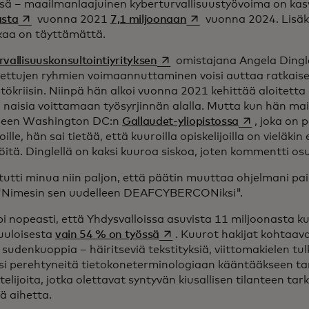
ä – maailmanlaajuinen kyberturvallisuustyövoima on ka
opens in a new tab
opens in a new tab
asta
vuonna 2021
7,1 miljoonaan
vuonna 2024. Lisäks
kaa on täyttämättä.
opens in a new tab
vallisuuskonsultointiyrityksen
omistajana Angela Dingl
tettujen ryhmien voimaannuttaminen voisi auttaa ratkai
stökriisin. Niinpä hän alkoi vuonna 2021 kehittää aloitett
iä naisia voittamaan työsyrjinnän alalla. Mutta kun hän mai
opens in a ne
lleen Washington DC:n
Gallaudet-yliopistossa
, joka on 
joille, hän sai tietää, että kuuroilla opiskelijoilla on vielä
öitä. Dinglellä on kaksi kuuroa siskoa, joten kommentti osui
tutti minua niin paljon, että päätin muuttaa ohjelmani pai
"Nimesin sen uudelleen DEAFCYBERCONiksi".
 nopeasti, että Yhdysvalloissa asuvista 11 miljoonasta ku
opens in a new tab
uuloisesta
vain 54 % on työssä
. Kuurot hakijat kohtaav
 sudenkuoppia – häiritseviä tekstityksiä, viittomakielen tulk
si perehtyneitä tietokoneterminologiaan kääntääkseen tar
elijoita, jotka olettavat syntyvän kiusallisen tilanteen tark
 aihetta.