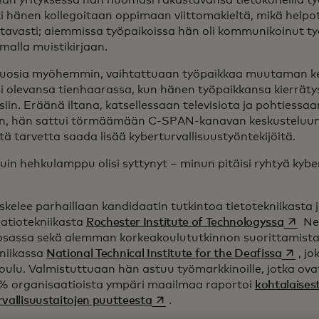
lan yrityksessä hän huomasi rakastavansa tietokoneilla ty
i hänen kollegoitaan oppimaan viittomakieltä, mikä helpot
avasti; aiemmissa työpaikoissa hän oli kommunikoinut t
amalla muistikirjaan.
uosia myöhemmin, vaihtattuaan työpaikkaa muutaman k
 olevansa tienhaarassa, kun hänen työpaikkansa kierrätys
iin. Eräänä iltana, katsellessaan televisiota ja pohtiess
an, hän sattui törmäämään C-SPAN-kanavan keskusteluun, 
istä tarvetta saada lisää kyberturvallisuustyöntekijöitä.
kuin hehkulamppu olisi syttynyt – minun pitäisi ryhtyä kybe
kelee parhaillaan kandidaatin tutkintoa tietotekniikasta 
opens 
atiotekniikasta
Rochester Institute of Technologyssa
New
osassa sekä alemman korkeakoulututkinnon suorittamista
opens 
kniikassa
National Technical Institute for the Deafissa
, j
ulu. Valmistuttuaan hän astuu työmarkkinoille, jotka ovat 
7 % organisaatioista ympäri maailmaa raportoi
kohtalaisest
opens in a new tab
vallisuustaitojen puutteesta
.