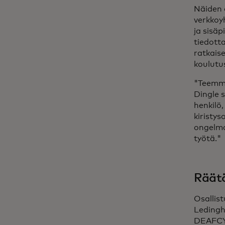
Näiden 
verkkoy
ja sisäp
tiedotta
ratkais
koulutu
"Teemme
Dingle 
henkilö,
kiristys
ongelman
työtä."
Räätä
Osalli
Ledingh
DEAFCYB