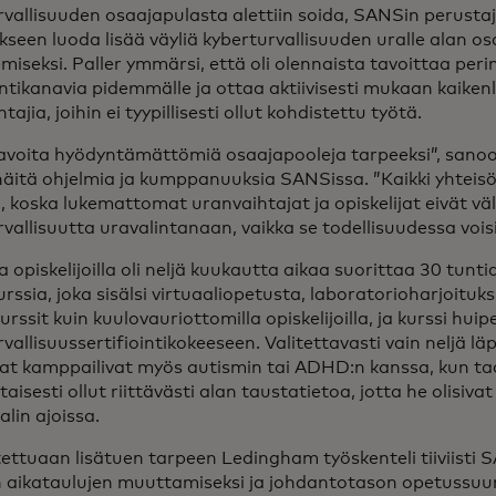
vallisuuden osaajapulasta alettiin soida, SANSin perustaja
kseen luoda lisää väyliä kyberturvallisuuden uralle alan o
miseksi. Paller ymmärsi, että oli olennaista tavoittaa perin
ntikanavia pidemmälle ja ottaa aktiivisesti mukaan kaikenla
tajia, joihin ei tyypillisesti ollut kohdistettu työtä.
 tavoita hyödyntämättömiä osaajapooleja tarpeeksi”, sano
näitä ohjelmia ja kumppanuuksia SANSissa. ”Kaikki yhteis
 koska lukemattomat uranvaihtajat ja opiskelijat eivät vä
vallisuutta uravalintanaan, vaikka se todellisuudessa voisi 
a opiskelijoilla oli neljä kuukautta aikaa suorittaa 30 tunt
rssia, joka sisälsi virtuaaliopetusta, laboratorioharjoituks
rssit kuin kuulovauriottomilla opiskelijoilla, ja kurssi huip
vallisuussertifiointikokeeseen. Valitettavasti vain neljä läp
jat kamppailivat myös autismin tai ADHD:n kanssa, kun taas
taisesti ollut riittävästi alan taustatietoa, jotta he olisiva
alin ajoissa.
ettuaan lisätuen tarpeen Ledingham työskenteli tiiviisti
n aikataulujen muuttamiseksi ja johdantotason opetussu