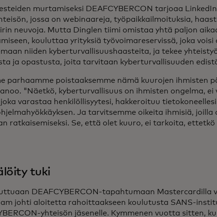
esteiden murtamiseksi DEAFCYBERCON tarjoaa LinkedIni
hteisön, jossa on webinaareja, työpaikkailmoituksia, haa
iirin neuvoja. Mutta Dinglen tiimi omistaa yhtä paljon aika
miseen, kouluttaa yrityksiä työvoimareservissä, joka voisi
emaan niiden kyberturvallisuushaasteita, ja tekee yhteisty
sta ja opastusta, joita tarvitaan kyberturvallisuuden edi
 parhaamme poistaaksemme nämä kuurojen ihmisten pää
sanoo. "Näetkö, kyberturvallisuus on ihmisten ongelma, ei 
 joka varastaa henkilöllisyytesi, hakkeroituu tietokoneelles
ohjelmahyökkäyksen. Ja tarvitsemme oikeita ihmisiä, joilla o
 ratkaisemiseksi. Se, että olet kuuro, ei tarkoita, ettetkö
löity tuki
stuttuaan DEAFCYBERCON-tapahtumaan Mastercardilla 
am johti aloitetta rahoittaakseen koulutusta SANS-instit
ERCON-yhteisön jäsenelle. Kymmenen vuotta sitten, k