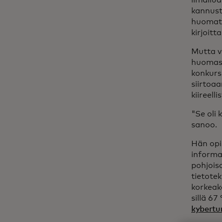
ilmailua
kannust
huomatt
kirjoitt
Mutta v
huomasi
konkurss
siirtoa
kiireell
"Se oli 
sanoo.
Hän opis
informa
pohjois
tietote
korkeako
sillä 6
kybertur