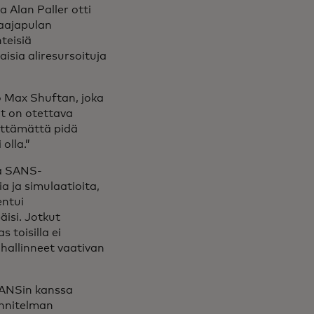
 Alan Paller otti
saajapulan
teisiä
isia aliresursoituja
o Max Shuftan, joka
öt on otettava
lttämättä pidä
olla.”
ia SANS-
ia ja simulaatioita,
entui
äisi. Jotkut
 toisilla ei
t hallinneet vaativan
 SANSin kanssa
unnitelman