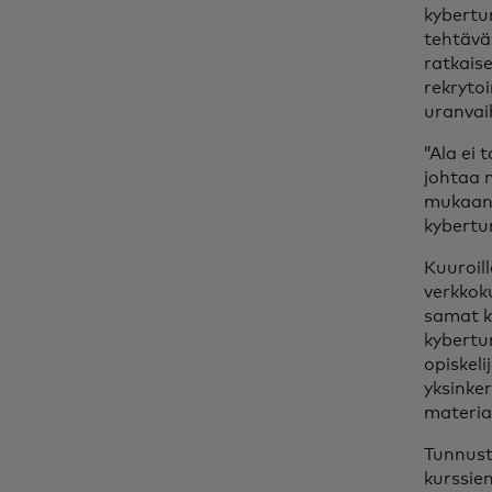
kybertur
tehtävä
ratkaise
rekrytoi
uranvaih
”Ala ei
johtaa 
mukaan,
kybertur
Kuuroill
verkkoku
samat ku
kybertur
opiskeli
yksinker
materia
Tunnust
kurssie