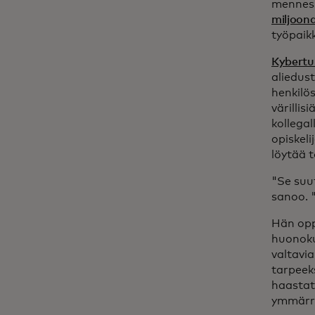
menness
miljoon
työpaik
Kybertur
aliedus
henkilö
värillis
kollega
opiskeli
löytää t
"Se suu
sanoo. 
Hän oppi
huonok
valtavia
tarpeek
haastatt
ymmärrä