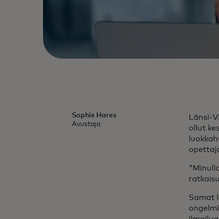
Sophie Hares
Länsi-V
Avustaja
ollut k
luokkah
opettaj
"Minull
ratkaisu
Samat l
ongelmi