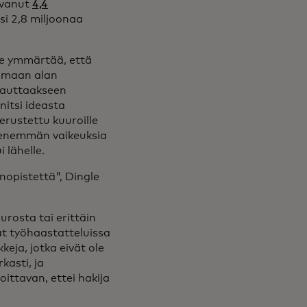
svanut
4,4
i 2,8 miljoonaa
e ymmärtää, että
semaan alan
a auttaakseen
nitsi ideasta
w tab
perustettu kuuroille
kin enemmän vaikeuksia
 lähelle.
nopistettä", Dingle
urosta tai erittäin
at työhaastatteluissa
keja, jotka eivät ole
kasti, ja
oittavan, ettei hakija