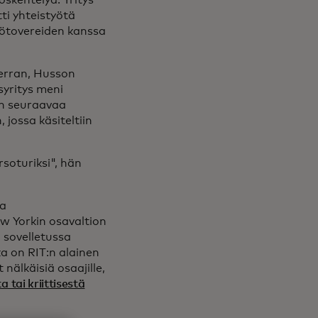
öskentelyä. Yritys
ti yhteistyötä
yötovereiden kanssa
erran, Husson
yritys meni
aan seuraavaa
jossa käsiteltiin
rsoturiksi", hän
ja
in a new tab
 Yorkin osavaltion
 sovelletussa
in a new tab
oka on RIT:n alainen
nälkäisiä osaajille,
a tai kriittisestä