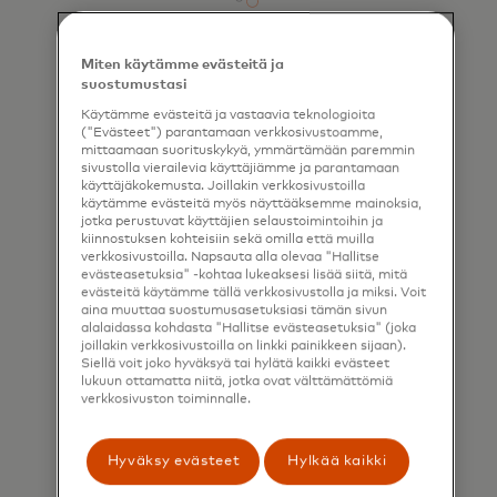
Kumppani- ja lanseeraustuki
Miten käytämme evästeitä ja
suostumustasi
Tarjoamme kortinhallintapalveluja, mukaan
lukien kumppanuudet ohjelmapäälliköiden ja
Käytämme evästeitä ja vastaavia teknologioita
("Evästeet") parantamaan verkkosivustoamme,
BIN-sponsorien kanssa. Näin voimme auttaa
mittaamaan suorituskykyä, ymmärtämään paremmin
lanseeraamaan haluamasi korttiohjelman.
sivustolla vierailevia käyttäjiämme ja parantamaan
käyttäjäkokemusta. Joillakin verkkosivustoilla
käytämme evästeitä myös näyttääksemme mainoksia,
jotka perustuvat käyttäjien selaustoimintoihin ja
kiinnostuksen kohteisiin sekä omilla että muilla
verkkosivustoilla. Napsauta alla olevaa "Hallitse
evästeasetuksia" -kohtaa lukeaksesi lisää siitä, mitä
evästeitä käytämme tällä verkkosivustolla ja miksi. Voit
aina muuttaa suostumusasetuksiasi tämän sivun
alalaidassa kohdasta "Hallitse evästeasetuksia" (joka
joillakin verkkosivustoilla on linkki painikkeen sijaan).
Korttisuunnittelu
Siellä voit joko hyväksyä tai hylätä kaikki evästeet
lukuun ottamatta niitä, jotka ovat välttämättömiä
Meillä on asiantuntevat korttisuunnittelu­
verkkosivuston toiminnalle.
palvelut, jotka auttavat valitsemaan juuri
oikean ilmeen asiakkaillesi
Hyväksy evästeet
Hylkää kaikki