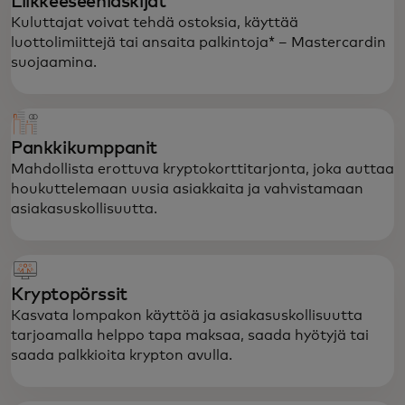
Liikkeeseenlaskijat
Kuluttajat voivat tehdä ostoksia, käyttää
luottolimiittejä tai ansaita palkintoja* – Mastercardin
suojaamina.
Pankkikumppanit
Mahdollista erottuva kryptokortti­tarjonta, joka auttaa
houkuttelemaan uusia asiakkaita ja vahvistamaan
asiakasuskollisuutta.
Kryptopörssit
Kasvata lompakon käyttöä ja asiakasuskollisuutta
tarjoamalla helppo tapa maksaa, saada hyötyjä tai
saada palkkioita krypton avulla.