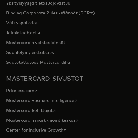
Yksityisyys ja tietosuojavastuu
Binding Corporate Rules -säännöt (BCR:t)
Välityspalkkiot
opens in a new tab
Toimintaohjeet
Mastercardin vaihtosäännöt
Sääntelyn yleiskatsaus
Saavutettavuus Mastercardilla
MASTERCARD-SIVUSTOT
opens in a new tab
Priceless.com
opens in a new tab
Mastercard Business Intelligence
opens in a new tab
Mastercard-kehittäjät
opens in a new tab
Mastercardin markkinointikeskus
opens in a new tab
Center for Inclusive Growth