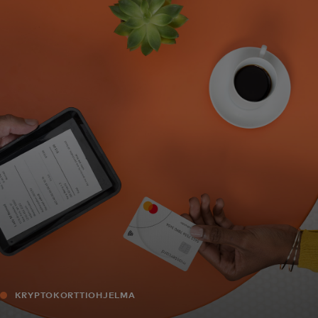
Sinulle
Yrityksille
Maailmalle
Innovaattoreille
Uutiset ja trendit
KRYPTOKORTTIOHJELMA‎