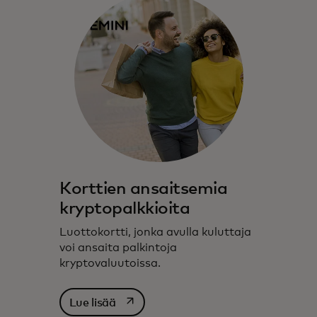
Korttien ansaitsemia
kryptopalkkioita
Luottokortti, jonka avulla kuluttaja
voi ansaita palkintoja
kryptovaluutoissa.
opens in a new tab
Lue lisää