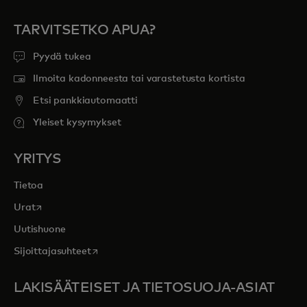
TARVITSETKO APUA?
Pyydä tukea
Ilmoita kadonneesta tai varastetusta kortista
Etsi pankkiautomaatti
Yleiset kysymykset
YRITYS
Tietoa
opens in a new tab
Urat
Uutishuone
opens in a new tab
Sijoittajasuhteet
LAKISÄÄTEISET JA TIETOSUOJA-ASIAT