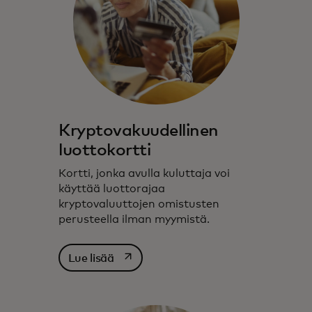
Kryptovakuudellinen
luottokortti
Kortti, jonka avulla kuluttaja voi
käyttää luottorajaa
kryptovaluuttojen omistusten
perusteella ilman myymistä.
opens in a new tab
Lue lisää