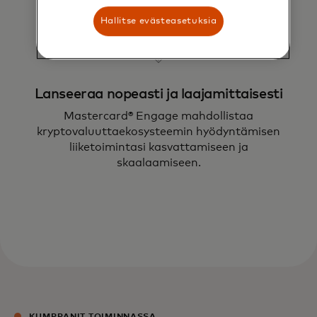
Hallitse evästeasetuksia
Lanseeraa nopeasti ja laajamittaisesti
Mastercard® Engage mahdollistaa
kryptovaluuttaekosysteemin hyödyntämisen
liiketoimintasi kasvattamiseen ja
skaalaamiseen.