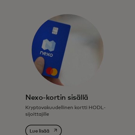
Nexo-kortin sisällä
Kryptovakuudellinen kortti HODL-
sijoittajille
opens in a new tab
Lue lisää