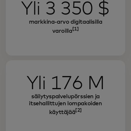
Yli 3 350 $
markkina-arvo digitaalisilla
[1]
varoilla
Yli 176 M
säilytyspalvelupörssien ja
itsehallittujen lompakoiden
[2]
käyttäjää