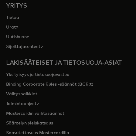
YRITYS
Tietoa
opens in a new tab
Urat
Uutishuone
opens in a new tab
Sijoittajasuhteet
LAKISÄÄTEISET JA TIETOSUOJA-ASIAT
Yksityisyys ja tietosuojavastuu
Binding Corporate Rules -säännöt (BCR:t)
Välityspalkkiot
opens in a new tab
Toimintaohjeet
Mastercardin vaihtosäännöt
Sääntelyn yleiskatsaus
Saavutettavuus Mastercardilla