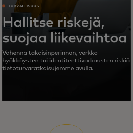
TURVALLISUUS
Hallitse riskejä,
suojaa liikevaihtoa
Vähennä takaisinperinnän, verkko­
hyökkäysten tai identiteetti­varkausten riskiä
tietoturva­ratkaisujemme avulla.