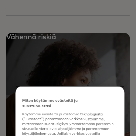
Vähennä riskiä
Miten käytämme evästeitä ja
suostumustasi
Käytämme evästeitä ja vastaavia teknologioita
("Evästeet") parantamaan verkkosivustoamme,
mittaamaan suorituskykyä, ymmärtämään paremmin
sivustolla vierailevia käyttäjiämme ja parantamaan
käyttäjäkokemusta. Joillakin verkkosivustoilla