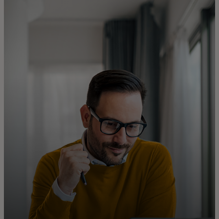
Sinulle
Yrityksille
Maailmalle
Innovaattoreille
Uutiset ja trendit