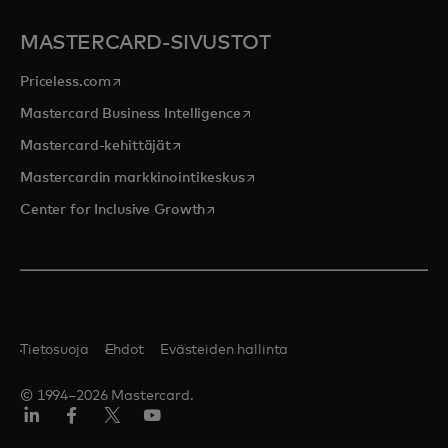
MASTERCARD-SIVUSTOT
opens in a new tab
Priceless.com
opens in a new tab
Mastercard Business Intelligence
opens in a new tab
Mastercard-kehittäjät
opens in a new tab
Mastercardin markkinointikeskus
opens in a new tab
Center for Inclusive Growth
Tietosuoja
Ehdot
Evästeiden hallinta
© 1994–2026 Mastercard.
LinkedIn
Facebook
Twitter/X
Youtube