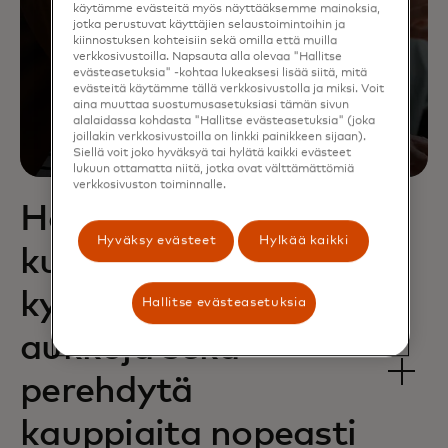
käytämme evästeitä myös näyttääksemme mainoksia,
jotka perustuvat käyttäjien selaustoimintoihin ja
kiinnostuksen kohteisiin sekä omilla että muilla
verkkosivustoilla. Napsauta alla olevaa "Hallitse
evästeasetuksia" -kohtaa lukeaksesi lisää siitä, mitä
evästeitä käytämme tällä verkkosivustolla ja miksi. Voit
aina muuttaa suostumusasetuksiasi tämän sivun
alalaidassa kohdasta "Hallitse evästeasetuksia" (joka
joillakin verkkosivustoilla on linkki painikkeen sijaan).
Siellä voit joko hyväksyä tai hylätä kaikki evästeet
lukuun ottamatta niitä, jotka ovat välttämättömiä
verkkosivuston toiminnalle.
Hallitse
Hyväksy evästeet
Hylkää kaikki
kumppaniriskejä ja
kyberturvallisuus­
Hallitse evästeasetuksia
aukkoja sekä
perehdytä
kauppiaita nopeasti