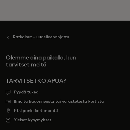
Ratkaisut – uudelleenohjattu
Olemme aina paikalla, kun
tarvitset meitä
TARVITSETKO APUA?
Pyydä tukea
Ilmoita kadonneesta tai varastetusta kortista
Etsi pankkiautomaatti
Yleiset kysymykset