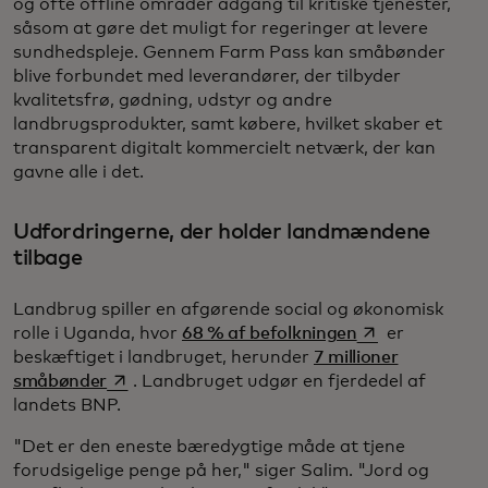
og ofte offline områder adgang til kritiske tjenester,
såsom at gøre det muligt for regeringer at levere
sundhedspleje. Gennem Farm Pass kan småbønder
blive forbundet med leverandører, der tilbyder
kvalitetsfrø, gødning, udstyr og andre
landbrugsprodukter, samt købere, hvilket skaber et
transparent digitalt kommercielt netværk, der kan
gavne alle i det.
Udfordringerne, der holder landmændene
tilbage
Landbrug spiller en afgørende social og økonomisk
opens in a new 
rolle i Uganda, hvor
68 % af befolkningen
er
beskæftiget i landbruget, herunder
7 millioner
opens in a new tab
småbønder
. Landbruget udgør en fjerdedel af
landets BNP.
"Det er den eneste bæredygtige måde at tjene
forudsigelige penge på her," siger Salim. "Jord og