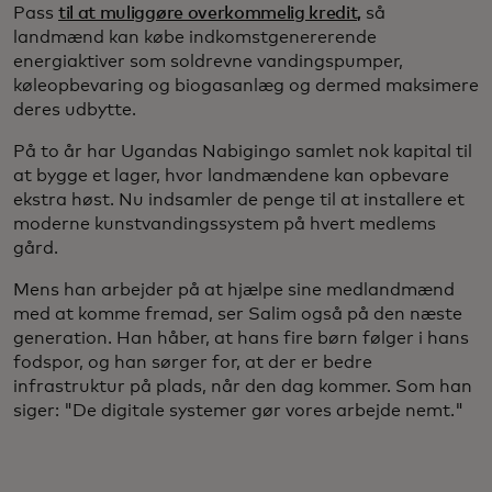
Pass
til at muliggøre overkommelig kredit,
så
landmænd kan købe indkomstgenererende
energiaktiver som soldrevne vandingspumper,
køleopbevaring og biogasanlæg og dermed maksimere
deres udbytte.
På to år har Ugandas Nabigingo samlet nok kapital til
at bygge et lager, hvor landmændene kan opbevare
ekstra høst. Nu indsamler de penge til at installere et
moderne kunstvandingssystem på hvert medlems
gård.
Mens han arbejder på at hjælpe sine medlandmænd
med at komme fremad, ser Salim også på den næste
generation. Han håber, at hans fire børn følger i hans
fodspor, og han sørger for, at der er bedre
infrastruktur på plads, når den dag kommer. Som han
siger: "De digitale systemer gør vores arbejde nemt."