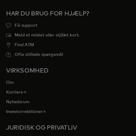
HAR DU BRUG FOR HJÆLP?
Få support
Meld et mistet eller stjålet kort.
Find ATM
Ofte stillede spørgsmål
VIRKSOMHED
Om
opens in a new tab
Karriere
Nyhedsrum
opens in a new tab
Investorrelationer
JURIDISK OG PRIVATLIV