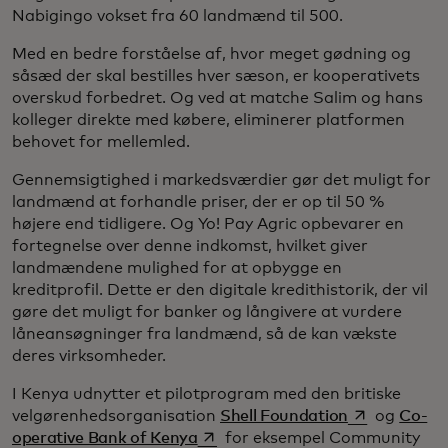
Nabigingo vokset fra 60 landmænd til 500.
Med en bedre forståelse af, hvor meget gødning og
såsæd der skal bestilles hver sæson, er kooperativets
overskud forbedret. Og ved at matche Salim og hans
kolleger direkte med købere, eliminerer platformen
behovet for mellemled.
Gennemsigtighed i markedsværdier gør det muligt for
landmænd at forhandle priser, der er op til 50 %
højere end tidligere. Og Yo! Pay Agric opbevarer en
fortegnelse over denne indkomst, hvilket giver
landmændene mulighed for at opbygge en
kreditprofil. Dette er den digitale kredithistorik, der vil
gøre det muligt for banker og långivere at vurdere
låneansøgninger fra landmænd, så de kan vækste
deres virksomheder.
I Kenya udnytter et pilotprogram med den britiske
opens in a n
velgørenhedsorganisation
Shell Foundation
og
Co-
opens in a new tab
operative Bank of Kenya
for eksempel Community