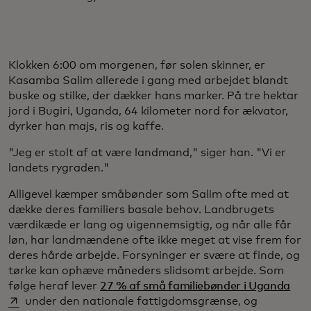
Klokken 6:00 om morgenen, før solen skinner, er
Kasamba Salim allerede i gang med arbejdet blandt
buske og stilke, der dækker hans marker. På tre hektar
jord i Bugiri, Uganda, 64 kilometer nord for ækvator,
dyrker han majs, ris og kaffe.
"Jeg er stolt af at være landmand," siger han. "Vi er
landets rygraden."
Alligevel kæmper småbønder som Salim ofte med at
dække deres familiers basale behov. Landbrugets
værdikæde er lang og uigennemsigtig, og når alle får
løn, har landmændene ofte ikke meget at vise frem for
deres hårde arbejde. Forsyninger er svære at finde, og
tørke kan ophæve måneders slidsomt arbejde. Som
ope
følge heraf lever
27 % af små familiebønder i Uganda
under den nationale fattigdomsgrænse, og