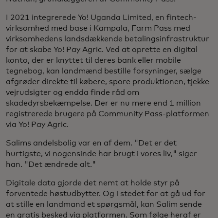
I 2021 integrerede Yo! Uganda Limited, en fintech-
virksomhed med base i Kampala, Farm Pass med
virksomhedens landsdækkende betalingsinfrastruktur
for at skabe Yo! Pay Agric. Ved at oprette en digital
konto, der er knyttet til deres bank eller mobile
tegnebog, kan landmænd bestille forsyninger, sælge
afgrøder direkte til købere, spore produktionen, tjekke
vejrudsigter og endda finde råd om
skadedyrsbekæmpelse. Der er nu mere end 1 million
registrerede brugere på Community Pass-platformen
via Yo! Pay Agric.
Salims andelsbolig var en af dem. "Det er det
hurtigste, vi nogensinde har brugt i vores liv," siger
han. "Det ændrede alt."
Digitale data gjorde det nemt at holde styr på
forventede høstudbytter. Og i stedet for at gå ud for
at stille en landmand et spørgsmål, kan Salim sende
en gratis besked via platformen. Som følge heraf er