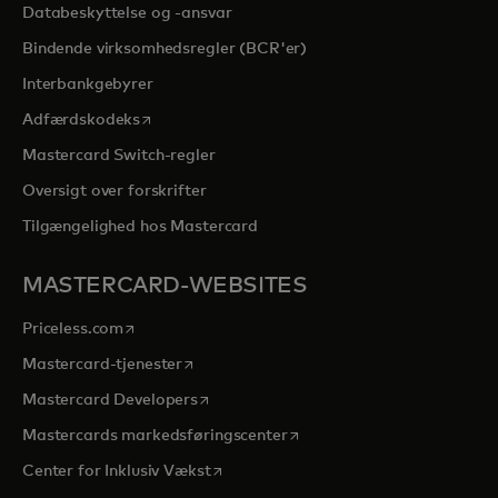
Databeskyttelse og -ansvar
Bindende virksomhedsregler (BCR'er)
Interbankgebyrer
opens in a new tab
Adfærdskodeks
Mastercard Switch-regler
Oversigt over forskrifter
Tilgængelighed hos Mastercard
MASTERCARD-WEBSITES
opens in a new tab
Priceless.com
opens in a new tab
Mastercard-tjenester
opens in a new tab
Mastercard Developers
opens in a new tab
Mastercards markedsføringscenter
opens in a new tab
Center for Inklusiv Vækst