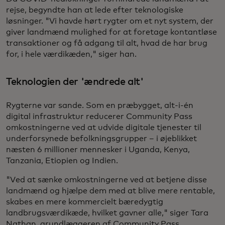
rejse, begyndte han at lede efter teknologiske
løsninger. "Vi havde hørt rygter om et nyt system, der
giver landmænd mulighed for at foretage kontantløse
transaktioner og få adgang til alt, hvad de har brug
for, i hele værdikæden," siger han.
Teknologien der 'ændrede alt'
Rygterne var sande. Som en præbygget, alt-i-én
digital infrastruktur reducerer Community Pass
omkostningerne ved at udvide digitale tjenester til
underforsynede befolkningsgrupper – i øjeblikket
næsten 6 millioner mennesker i Uganda, Kenya,
Tanzania, Etiopien og Indien.
"Ved at sænke omkostningerne ved at betjene disse
landmænd og hjælpe dem med at blive mere rentable,
skabes en mere kommercielt bæredygtig
landbrugsværdikæde, hvilket gavner alle," siger Tara
Nathan, grundlæggeren af Community Pass.