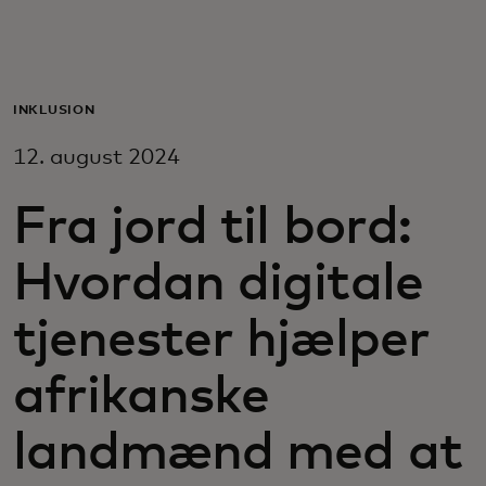
Til dig
Til virksomheder
INKLUSION
12. august 2024
Til hele verden
Fra jord til bord:
Til innovatører
Hvordan digitale
Nyheder og trends
tjenester hjælper
afrikanske
landmænd med at