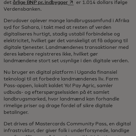
opens in a new tab
det
årlige BNP pr. indbygger
er 1.014 dollars ifølge
Verdensbanken.
Derudover oplever mange landbrugssamfund i Afrika
syd for Sahara, i takt med at resten af verden
digitaliseres hurtigt, stadig ustabil forbindelse og
elektricitet, hvilket gør det vanskeligt at få adgang til
digitale tjenester. Landmændenes transaktioner med
deres købere registreres ikke, hvilket gør
landmændene stort set usynlige i den digitale verden.
Nu bruger en digital platform i Uganda finansiel
teknologi til at forbedre landmændenes liv. Farm
Pass-appen, lokalt kaldet Yo! Pay Agric, samler
udbuds- og efterspørgselssiden på ét samlet
landbrugsmarked, hvor landmænd kan forhandle
rimelige priser og drage fordel af sikre digitale
betalinger.
Det drives af Mastercards Community Pass, en digital
infrastruktur, der giver folk i underforsynede, landlige