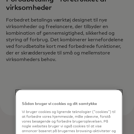
virksomheder
Forbedret betalings værktøj designet til nye
virksomheder og freelancere, der tilbyder en
kombination af gennemsigtighed, sikkerhed og
styring af forbrug. Det kombinerer kernefordelene
ved forudbetalte kort med forbedrede funktioner,
der er skræddersyede til små og mellemstore
virksomheders behov.
Sådan bruger vi cookies og dit samtykke
Vi bruger cookies og lignende teknologier ("cookies") til
at forbedre vores hjemmeside, måle ydeevne, forstå
vores besøgende og forbedre brugeroplevelsen. På
nogle websites bruger vi også cookies til at vise
annoncer baseret på brugernes browsing-aktiviteter og