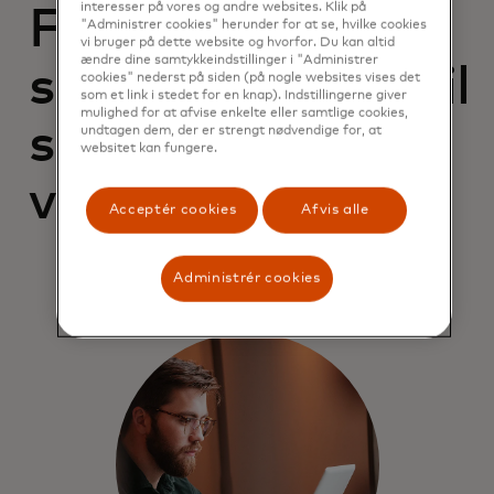
interesser på vores og andre websites. Klik på
Fordele, som er
"Administrer cookies" herunder for at se, hvilke cookies
vi bruger på dette website og hvorfor. Du kan altid
ændre dine samtykkeindstillinger i "Administrer
skræddersyede til
cookies" nederst på siden (på nogle websites vises det
som et link i stedet for en knap). Indstillingerne giver
mulighed for at afvise enkelte eller samtlige cookies,
små
undtagen dem, der er strengt nødvendige for, at
websitet kan fungere.
virksomheder
Acceptér cookies
Afvis alle
Administrér cookies