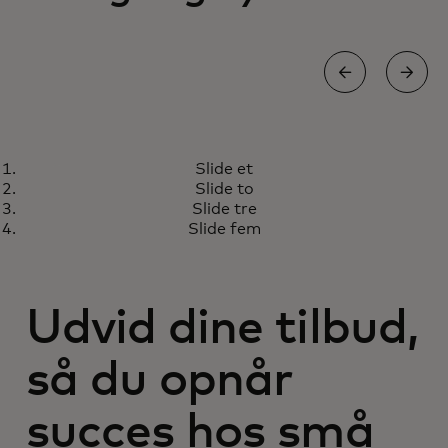
RAPPORT
Slide et
Små og mellemstore
Få mere at vide
Slide to
virksomheder har store
Slide tre
erhvervsmuligheder
Slide fem
Udvid dine tilbud,
så du opnår
succes hos små