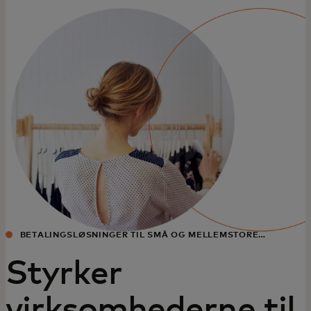
Til dig
Til virksomheder
Til hele verden
Til innovatører
Nyheder og trends
BETALINGSLØSNINGER TIL SMÅ OG MELLEMSTORE
VIRKSOMHEDER
Styrker
virksomhederne til