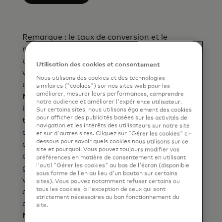
Remarque : le taux de conversion et le
montant converti sont donnés à titre indicatif
uniquement et incluent les frais bancaires que
Utilisation des cookies et consentement
vous avez saisis. Votre banque peut ou non
Nous utilisons des cookies et des technologies
utiliser les taux de conversion de devises
similaires ("cookies") sur nos sites web pour les
améliorer, mesurer leurs performances, comprendre
Mastercard pour vous facturer et peut
notre audience et améliorer l'expérience utilisateur.
imposer des frais supplémentaires liés aux
Sur certains sites, nous utilisons également des cookies
pour afficher des publicités basées sur les activités de
transactions en devises étrangères. Les taux
navigation et les intérêts des utilisateurs sur notre site
de conversion de devises sont spécifiques à la
et sur d'autres sites. Cliquez sur "Gérer les cookies" ci-
dessous pour savoir quels cookies nous utilisons sur ce
date et à l'heure auxquelles votre banque
site et pourquoi. Vous pouvez toujours modifier vos
autorise la transaction (ce qui se produit
préférences en matière de consentement en utilisant
l'outil "Gérer les cookies" au bas de l'écran (disponible
généralement au point de
sous forme de lien au lieu d'un bouton sur certains
vente/d'interaction). Si Mastercard n'est pas
sites). Vous pouvez notamment refuser certains ou
tous les cookies, à l'exception de ceux qui sont
en mesure d'appliquer le taux de conversion
strictement nécessaires au bon fonctionnement du
de devises au moment de l'autorisation,
site.
Mastercard appliquera le taux de conversion