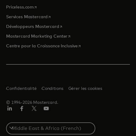
s’ouvre dans un nouvel onglet
Priceless.com
s’ouvre dans un nouvel onglet
Services Mastercard
s’ouvre dans un nouvel onglet
Développeurs Mastercard
s’ouvre dans un nouvel onglet
Mastercard Marketing Center
s’ouvre dans un nouvel ongle
Centre pour la Croissance Inclusive
Confidentialité
Conditions
Gérer les cookies
© 1994-2026 Mastercard.
LinkedIn
Facebook
Twitter/X
YouTube
Select
a
country