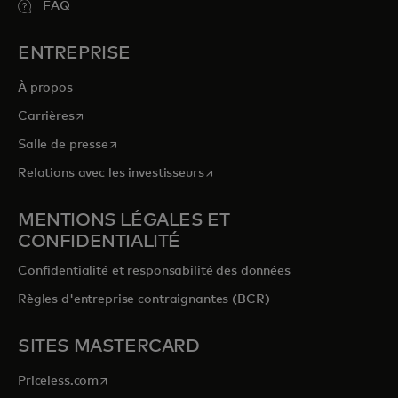
FAQ
ENTREPRISE
À propos
s’ouvre dans un nouvel onglet
Carrières
s’ouvre dans un nouvel onglet
Salle de presse
s’ouvre dans un nouvel onglet
Relations avec les investisseurs
MENTIONS LÉGALES ET
CONFIDENTIALITÉ
Confidentialité et responsabilité des données
Règles d'entreprise contraignantes (BCR)
SITES MASTERCARD
s’ouvre dans un nouvel onglet
Priceless.com