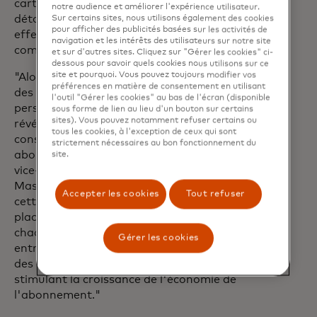
cartes d'accéder à des reçus numériques
notre audience et améliorer l'expérience utilisateur.
détaillés pour les transactions
Sur certains sites, nous utilisons également des cookies
pour afficher des publicités basées sur les activités de
effectuées chez des centaines de
navigation et les intérêts des utilisateurs sur notre site
commerçants participants.
et sur d'autres sites. Cliquez sur "Gérer les cookies" ci-
dessous pour savoir quels cookies nous utilisons sur ce
site et pourquoi. Vous pouvez toujours modifier vos
"Alors que les consommateurs exigent
préférences en matière de consentement en utilisant
des expériences plus intelligentes et plus
l'outil "Gérer les cookies" au bas de l'écran (disponible
personnelles, nous sommes ravis de
sous forme de lien au lieu d'un bouton sur certains
sites). Vous pouvez notamment refuser certains ou
révéler comment nous facilitons la
tous les cookies, à l'exception de ceux qui sont
consultation et la gestion des
strictement nécessaires au bon fonctionnement du
abonnements", a déclaré Gaurav Mittal,
site.
vice-président exécutif d'Ethoca chez
Mastercard. "Ensemble, avec U.S. Bank,
Accepter les cookies
Tout refuser
cette technologie de nouvelle génération
place le consommateur au cœur de
chaque transaction, permettant aux
Gérer les cookies
entreprises de renforcer la fidélisation
des titulaires de cartes, tout en
stimulant la croissance de l'économie de
l'abonnement."