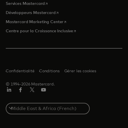
s’ouvre dans un nouvel onglet
Services Mastercard
s’ouvre dans un nouvel onglet
Développeurs Mastercard
s’ouvre dans un nouvel onglet
Mastercard Marketing Center
s’ouvre dans un nouvel ongle
Centre pour la Croissance Inclusive
Confidentialité
Conditions
Gérer les cookies
© 1994-2026 Mastercard.
LinkedIn
Facebook
Twitter/X
YouTube
Select
a
country