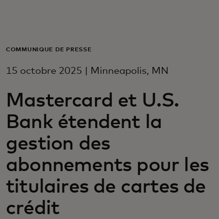
Pour vous
Pour les professionnels
COMMUNIQUÉ DE PRESSE
15 octobre 2025 | Minneapolis, MN
Pour le monde
Mastercard et U.S.
Pour les innovateurs
Bank étendent la
gestion des
Actualités et tendances
abonnements pour les
titulaires de cartes de
crédit