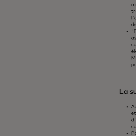
m
tr
l'
de
"
as
c
él
Mi
po
La su
A
et
d'
c
P