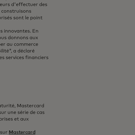
urs d'effectuer des
s construisons
isés sont le point
s innovantes. En
nous donnons aux
per au commerce
lité", a déclaré
es services financiers
turité, Mastercard
sur une série de cas
prises et aux
 sur
Mastercard