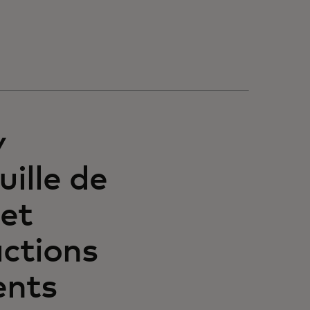
y
uille de
 et
actions
ents