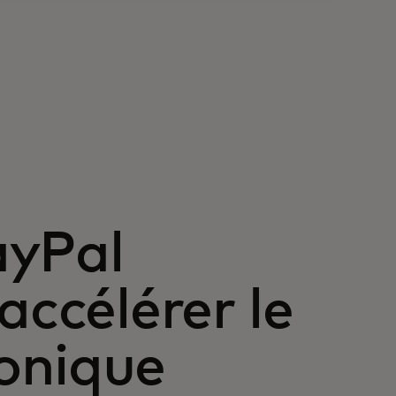
ayPal
accélérer le
onique