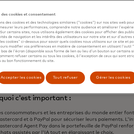
ar exemple, Tom souhaite acheter de nouvelles chaussures
mande à un agent d'intelligence artificielle de recherch
n des cookies et consentement
 lui proposer des options adaptées.
ons des cookies et des technologies similaires ("cookies") sur nos sites web pour
m choisit sa paire préférée - en solde, dans sa taille et di
 mesurer leurs performances, comprendre notre audience et améliorer l'expéri
ivraison en deux jours - auprès d'un marchand PayPal et 
. Sur certains sites, nous utilisons également des cookies pour afficher des publi
vités de navigation et les intérêts des utilisateurs sur notre site et sur d'autres 
 passer à la caisse.
les cookies" ci-dessous pour savoir quels cookies nous utilisons sur ce site et p
agent IA sait que Tom utilise PayPal et reconnaît que le
ours modifier vos préférences en matière de consentement en utilisant l'outil 
yPal. Il demande à Tom s'il souhaite passer à la caisse av
 bas de l'écran (disponible sous forme de lien au lieu d'un bouton sur certains s
mment refuser certains ou tous les cookies, à l'exception de ceux qui sont str
suite son identité pour s'assurer rapidement que c'est bie
 au bon fonctionnement du site.
achat. Les plateformes de Mastercard et de PayPal renden
ansparente et sécurisée grâce à la tokenisation et à l'aut
Accepter les cookies
Tout refuser
Gérer les cookies
quoi c'est important :
es consommateurs et les entreprises du monde entier font
stercard et à PayPal pour sécuriser leurs paiements. L'i
stercard Agent Pay dans le portefeuille de PayPal renforc
hats assistés par l'IA tout en élargissant le choix.