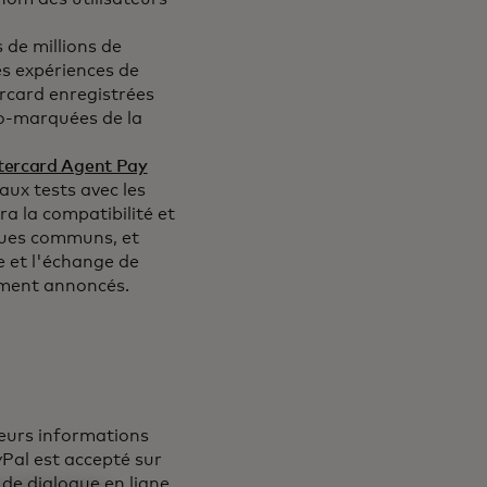
 de millions de
s expériences de
rcard enregistrées
-marquées de la
ercard Agent Pay
ux tests avec les
a la compatibilité et
iques communs, et
le et l'échange de
emment annoncés.
leurs informations
yPal est accepté sur
de dialogue en ligne.