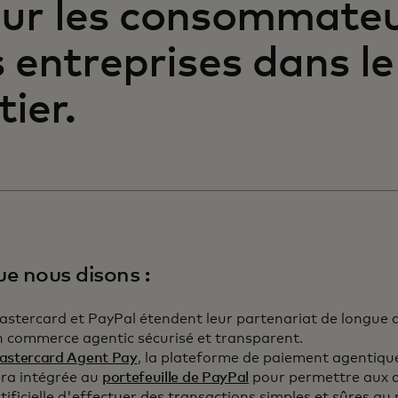
ur les consommateu
s entreprises dans 
tier.
ue nous disons :
astercard et PayPal étendent leur partenariat de longue 
n commerce agentic sécurisé et transparent.
astercard Agent Pay
, la plateforme de paiement agentique
era intégrée au
portefeuille de PayPal
pour permettre aux a
tificielle d'effectuer des transactions simples et sûres au