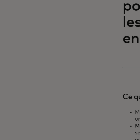
po
le
en
Ce q
M
u
M
s
ar