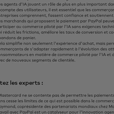
s agents d'IA jouant un rôle de plus en plus important d
 compte des utilisateurs, il est essentiel que les commerçan
ntreprises comprennent, fassent confiance et soutiennent
es marchands qui proposent le paiement par PayPal peuve
rticiper au commerce piloté par l'IA sans exigences techn
i réduit les frictions, améliore les taux de conversion et co
bandons de panier.
ela simplifie non seulement l'expérience d'achat, mais p
ommerçants de s'adapter rapidement à l'évolution des at
onsommateurs en matière de commerce piloté par l'IA et d
vec de nouveaux segments de clientèle.
ez les experts :
Mastercard ne se contente pas de permettre les paiement
ns cesse les limites de ce qui est possible dans le commerc
aymond, coprésidente des partenariats mondiaux chez Ma
avail avec PayPal est un catalyseur pour l'innovation agen