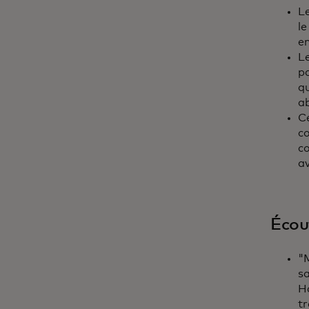
Le
le
e
L
pa
qu
a
C
c
c
a
Écout
"
sa
H
tr