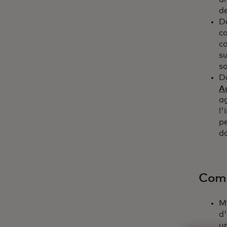
d
De
c
co
su
so
Da
A
ag
l'
pe
d
Comm
Ma
d'
un