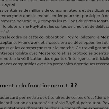
e PayPal.
s centaines de millions de consommateurs et des dizaines
ommerçants dans le monde entier pourront participer à de
mmerce agentique, y compris les millions de cartes Maste
r la plateforme PayPal et les cartes de
crédit
et de
débit
co
ciété.
ns le cadre de cette collaboration, PayPal pilotera le
Mast
cceptance Framework
et s'associera au développement et a
ents et les commerçants sur le marché. Ce travail garantir
interopérabilité avec Mastercard et les protocoles agent
rmettra la vérification des agents d'intelligence artificiel
onnées compatibles avec les protocoles agentiques réc
ent cela fonctionnera-t-il ?
stercard permettra aux titulaires de cartes d'accéder à 
identification en toute sécurité via PayPal, partout où Pa
e plateforme d'agents ou dans le cadre d'une expérience 