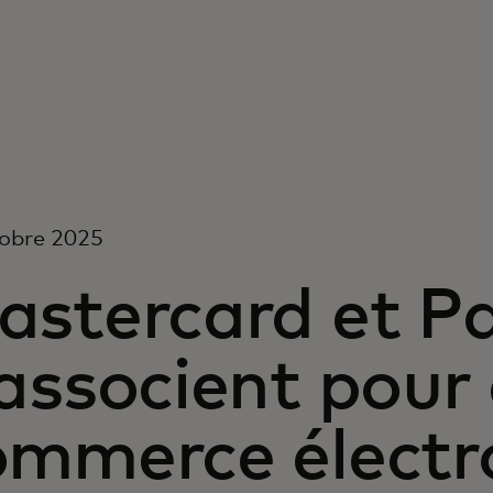
tobre 2025
astercard et P
associent pour 
ommerce électr