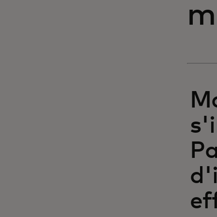
m
Ma
s'
Pa
d'
ef