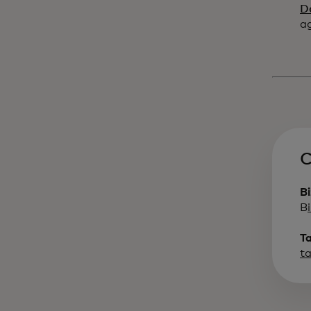
D
a
C
B
B
T
t