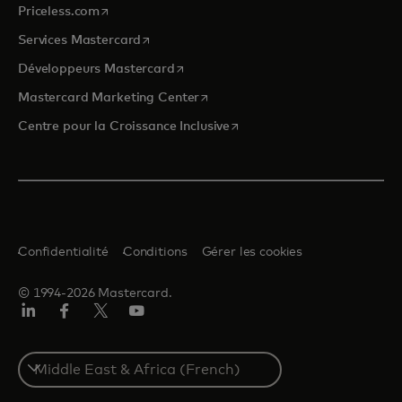
s’ouvre dans un nouvel onglet
Priceless.com
s’ouvre dans un nouvel onglet
Services Mastercard
s’ouvre dans un nouvel onglet
Développeurs Mastercard
s’ouvre dans un nouvel onglet
Mastercard Marketing Center
s’ouvre dans un nouvel ongle
Centre pour la Croissance Inclusive
Confidentialité
Conditions
Gérer les cookies
© 1994-2026 Mastercard.
LinkedIn
Facebook
Twitter/X
YouTube
Select
a
country