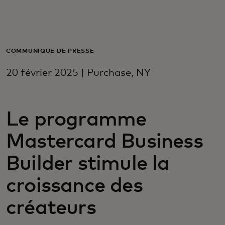
Pour vous
Pour les professionnels
COMMUNIQUÉ DE PRESSE
20 février 2025 | Purchase, NY
Pour le monde
Le programme
Pour les innovateurs
Mastercard Business
Actualités et tendances
Builder stimule la
croissance des
créateurs