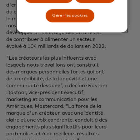
d'entreprise dans les domaines du sport,
du divertissement, de la gastronomie, de
Gérer les cookies
la mode, etc. - le programme est un
moyen rapide d'ouvrir des portes, de
développer un sens aigu des affaires et
de contribuer à alimenter un secteur
évalué à 104 milliards de dollars en 2022.
"Les créateurs les plus influents avec
lesquels nous travaillons ont construit
des marques personnelles fortes qui ont
de la crédibilité, de la longévité et une
communauté dévouée", a déclaré Rustom
Dastoor, vice-président exécutif,
marketing et communication pour les
Amériques, Mastercard. "La force de la
marque d'un créateur, avec une identité
claire et une voix cohérente, conduit à des
engagements plus significatifs pour leurs
partenaires et à de meilleurs résultats