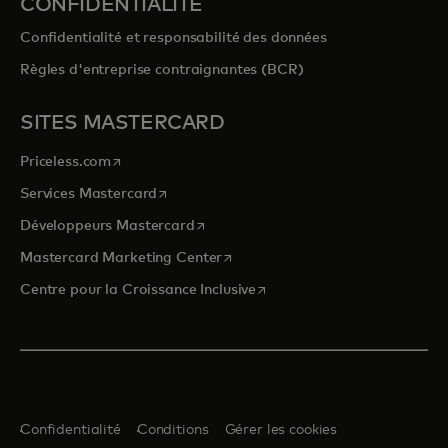
CONFIDENTIALITÉ
Confidentialité et responsabilité des données
Règles d'entreprise contraignantes (BCR)
SITES MASTERCARD
s’ouvre dans un nouvel onglet
Priceless.com
s’ouvre dans un nouvel onglet
Services Mastercard
s’ouvre dans un nouvel onglet
Développeurs Mastercard
s’ouvre dans un nouvel onglet
Mastercard Marketing Center
s’ouvre dans un nouvel ongle
Centre pour la Croissance Inclusive
Confidentialité
Conditions
Gérer les cookies