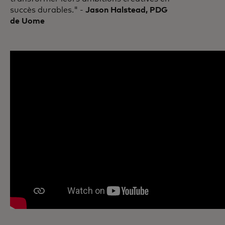
succès durables." -
Jason Halstead, PDG
de Uome