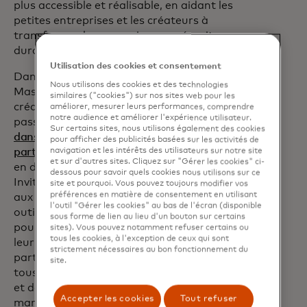
plus accessible et réalisable, en aidant les
petites entreprises et les créateurs à
transformer leurs passions en réussites
durables."
Utilisation des cookies et consentement
Dans le cadre de l'engagement de
Nous utilisons des cookies et des technologies
Mastercard à travailler avec des
similaires ("cookies") sur nos sites web pour les
créateurs pour connecter les gens à leurs
améliorer, mesurer leurs performances, comprendre
notre audience et améliorer l'expérience utilisateur.
passions, comme la récente
campagne de
Sur certains sites, nous utilisons également des cookies
danse que la marque a lancée en
pour afficher des publicités basées sur les activités de
partenariat avec Lady Gaga
, ou un espace
navigation et les intérêts des utilisateurs sur notre site
et sur d'autres sites. Cliquez sur "Gérer les cookies" ci-
en direct lors du prochain Arnold Palmer
dessous pour savoir quels cookies nous utilisons sur ce
Invitational, Mastercard s'engage à offrir
site et pourquoi. Vous pouvez toujours modifier vos
préférences en matière de consentement en utilisant
aux créateurs de marques applicables des
l'outil "Gérer les cookies" au bas de l'écran (disponible
outils, des ressources et un mentorat
sous forme de lien au lieu d'un bouton sur certains
pour les aider à établir et à développer
sites). Vous pouvez notamment refuser certains ou
tous les cookies, à l'exception de ceux qui sont
leur entreprise. Grâce à un réseau de
strictement nécessaires au bon fonctionnement du
partenaires parmi les plus reconnus dans
site.
tous les secteurs - agences de créateurs
et de talents, agences de création et de
Accepter les cookies
Tout refuser
marketing, plateformes et chefs