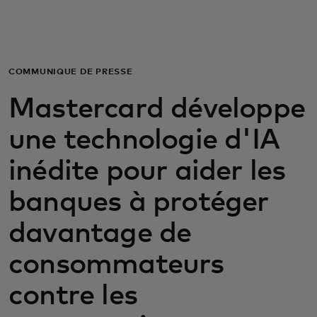
Pour vous
Pour les professionnels
COMMUNIQUÉ DE PRESSE
Mastercard développe
Pour le monde
une technologie d'IA
Pour les innovateurs
inédite pour aider les
banques à protéger
Actualités et tendances
davantage de
consommateurs
contre les