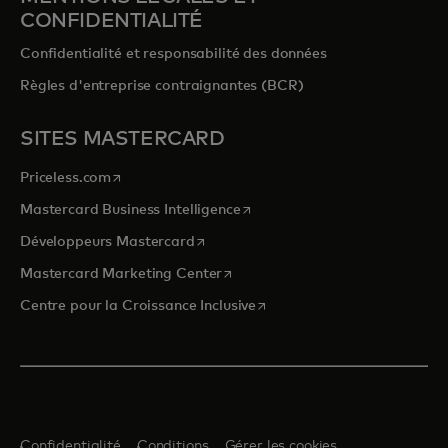
CONFIDENTIALITÉ
Confidentialité et responsabilité des données
Règles d'entreprise contraignantes (BCR)
SITES MASTERCARD
s’ouvre dans un nouvel onglet
Priceless.com
s’ouvre dans un nouvel onglet
Mastercard Business Intelligence
s’ouvre dans un nouvel onglet
Développeurs Mastercard
s’ouvre dans un nouvel onglet
Mastercard Marketing Center
s’ouvre dans un nouvel ongle
Centre pour la Croissance Inclusive
Confidentialité
Conditions
Gérer les cookies