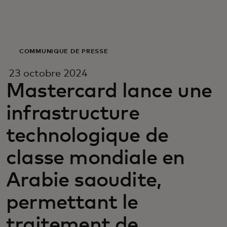
Pour vous
Pour les professionnels
COMMUNIQUÉ DE PRESSE
23 octobre 2024
Pour le monde
Mastercard lance une
infrastructure
Pour les innovateurs
technologique de
Actualités et tendances
classe mondiale en
Arabie saoudite,
permettant le
traitement de