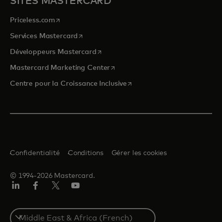
SITES MASTERCARD
s’ouvre dans un nouvel onglet
Priceless.com
s’ouvre dans un nouvel onglet
Services Mastercard
s’ouvre dans un nouvel onglet
Développeurs Mastercard
s’ouvre dans un nouvel onglet
Mastercard Marketing Center
s’ouvre dans un nouvel ongle
Centre pour la Croissance Inclusive
Confidentialité
Conditions
Gérer les cookies
© 1994-2026 Mastercard.
LinkedIn
Facebook
Twitter/X
YouTube
Select
a