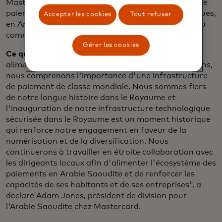
Mastercard Gateway a traité plus de 950 millions de
paiements, toutes méthodes de paiement confondues,
Accepter les cookies
Tout refuser
en Arabie saoudite, soutenant ainsi la croissance du
commerce numérique sur le marché.
Gérer les cookies
Ce que nous disons
:"En tant qu'entreprise qui
alimente les économies et donne du pouvoir aux gens,
nous comprenons l'importance d'une infrastructure
de paiement de classe mondiale. Nous sommes fiers
de notre longue histoire dans le Royaume et
l'inauguration de notre infrastructure technologique
sécurisée dans le Royaume est un moment historique
qui renforce notre engagement en faveur de la
numérisation et de la diversification. Nous
continuerons à travailler en étroite collaboration avec
les dirigeants locaux afin d'alimenter l'écosystème des
paiements en Arabie Saoudite et de renforcer les
capacités de ses habitants et de ses entreprises", a
déclaré Adam Jones, président de division pour
l'Arabie Saoudite chez Mastercard.