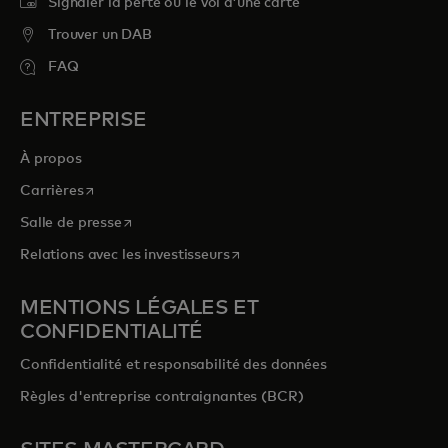
Signaler la perte ou le vol d’une carte
Trouver un DAB
FAQ
ENTREPRISE
À propos
s’ouvre dans un nouvel onglet
Carrières
s’ouvre dans un nouvel onglet
Salle de presse
s’ouvre dans un nouvel onglet
Relations avec les investisseurs
MENTIONS LÉGALES ET
CONFIDENTIALITÉ
Confidentialité et responsabilité des données
Règles d'entreprise contraignantes (BCR)