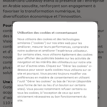
Mastercard Gateway étend la présence de l'entreprise
en Arabie saoudite, renforçant son engagement à
favoriser la transformation numérique, la
diversification économique et l'innovation.
Pourquoi c'est important :Cette
collaboration
contribuera à la transformation numérique du secteur
Utilisation des cookies et consentement
des services financiers saoudien, conformément à la
Nous utilisons des cookies et des technologies
Vision 2030. Mastercard Gateway est un point de
similaires ("cookies") sur nos sites web pour les
contact unique qui alimente les solutions de paiement
améliorer, mesurer leurs performances, comprendre
notre audience et améliorer l'expérience utilisateur.
et d'acceptation numérique sur les marchés et canaux
Sur certains sites, nous utilisons également des cookies
nouveaux et existants, au niveau local et mondial. Les
pour afficher des publicités basées sur les activités de
commerçants bénéficient d'une prise en charge de
navigation et les intérêts des utilisateurs sur notre site
et sur d'autres sites. Cliquez sur "Gérer les cookies" ci-
plus de 30 méthodes de paiement différentes et de
dessous pour savoir quels cookies nous utilisons sur ce
solutions de gestion des risques.
site et pourquoi. Vous pouvez toujours modifier vos
préférences en matière de consentement en utilisant
Une vue d'ensemble :
La technologie Mastercard
l'outil "Gérer les cookies" au bas de l'écran (disponible
sous forme de lien au lieu d'un bouton sur certains
Gateway associée au réseau mondial de plus de 200
sites). Vous pouvez notamment refuser certains ou
acquéreurs permet à plus de 500 000 commerçants
tous les cookies, à l'exception de ceux qui sont
strictement nécessaires au bon fonctionnement du
d'accéder à une innovation permanente et à plus de
site.
110 millions de points d'acceptation. En 2023,