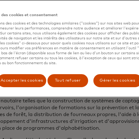
iquement appropriées.
s nouveaux sites se trouve dans les Hautes Andes, où les 
n des cookies et consentement
nation Global Forest Generation (GFG) et Asociación de 
ons des cookies et des technologies similaires ("cookies") sur nos sites web pour
) mènent une ambitieuse initiative de restauration, Acci
 mesurer leurs performances, comprendre notre audience et améliorer l'expéri
ive contribuera à la protection et à la restauration des éc
. Sur certains sites, nous utilisons également des cookies pour afficher des publi
vités de navigation et les intérêts des utilisateurs sur notre site et sur d'autres 
nes dans les Andes, notamment en Équateur et au Pérou.
les cookies" ci-dessous pour savoir quels cookies nous utilisons sur ce site et p
nt comme les châteaux d'eau de l'Amérique du Sud en abs
ours modifier vos préférences en matière de consentement en utilisant l'outil 
ibuant l'humidité et l'eau de fonte glaciaire pour alimenter
 bas de l'écran (disponible sous forme de lien au lieu d'un bouton sur certains s
mment refuser certains ou tous les cookies, à l'exception de ceux qui sont str
s et les grandes zones métropolitaines, jusqu'à l'Amazonie
 au bon fonctionnement du site.
es saines entraîne des cycles de sécheresse et d'inondatio
 en péril les économies locales et incitant à la migration v
. Acción Andina s'engage à travailler avec les communaut
Accepter les cookies
Tout refuser
Gérer les cookies
er ces écosystèmes en plantant et en restaurant des arbr
orts de restauration, l'initiative comprend des activités
utaire telles que la construction de systèmes de captage
rvoirs, l'organisation de formations sur la prévention et l
es de forêt, la distribution de fourneaux propres, l'aide à l
loppement d'infrastructures d'irrigation et d'approvisio
n place de programmes d'alphabétisation.