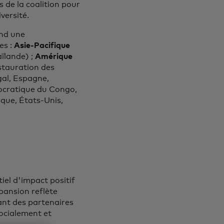
s de la coalition pour
iversité.
end une
es :
Asie-Pacifique
ïlande) ;
Amérique
stauration des
al, Espagne,
cratique du Congo,
que, États-Unis,
iel d'impact positif
xpansion reflète
yant des partenaires
socialement et