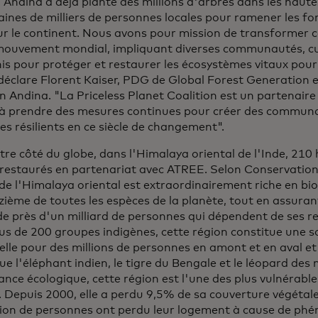
 Andina a déjà planté des millions d'arbres dans les haut
aines de milliers de personnes locales pour ramener les fo
ur le continent. Nous avons pour mission de transformer cet
mouvement mondial, impliquant diverses communautés, cul
is pour protéger et restaurer les écosystèmes vitaux pour
 déclare Florent Kaiser, PDG de Global Forest Generation 
n Andina. "La Priceless Planet Coalition est un partenaire
 à prendre des mesures continues pour créer des communa
s résilients en ce siècle de changement".
tre côté du globe, dans l'Himalaya oriental de l'Inde, 210
restaurés en partenariat avec ATREE. Selon Conservation 
de l'Himalaya oriental est extraordinairement riche en bio
ième de toutes les espèces de la planète, tout en assurant
de près d'un milliard de personnes qui dépendent de ses re
us de 200 groupes indigènes, cette région constitue une 
elle pour des millions de personnes en amont et en aval et
que l'éléphant indien, le tigre du Bengale et le léopard des
nce écologique, cette région est l'une des plus vulnérable
Depuis 2000, elle a perdu 9,5% de sa couverture végétale 
llion de personnes ont perdu leur logement à cause de p