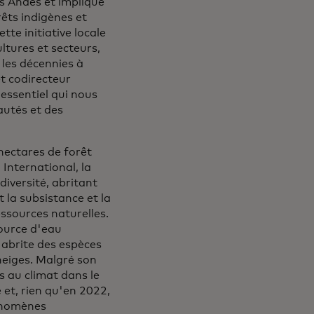
es Andes et impliqué
rêts indigènes et
te initiative locale
tures et secteurs,
 les décennies à
et codirecteur
 essentiel qui nous
utés et des
 hectares de forêt
International, la
diversité, abritant
 la subsistance et la
ssources naturelles.
source d'eau
 abrite des espèces
 neiges. Malgré son
s au climat dans le
et, rien qu'en 2022,
hénomènes