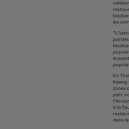
météoro
restaur
biodive
les co
"L'iden
parties
biodive
populat
écosyst
popula
En Thaï
Kaeng K
zones d
parc na
l'écosy
à la fa
restaur
dans le