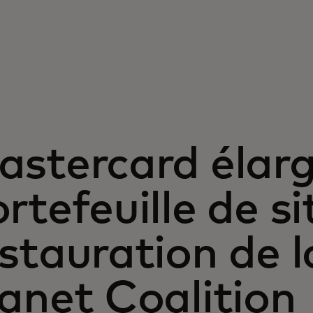
stercard élargi
rtefeuille de si
stauration de l
anet Coalition