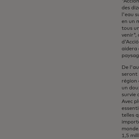
"Acción
des diz
l'eau s
en un 
tous un
venir",
d'Acció
aidera
paysage
De l'au
seront 
région 
un douz
survie 
Avec pl
essenti
telles 
importa
monde. 
1,5 mi