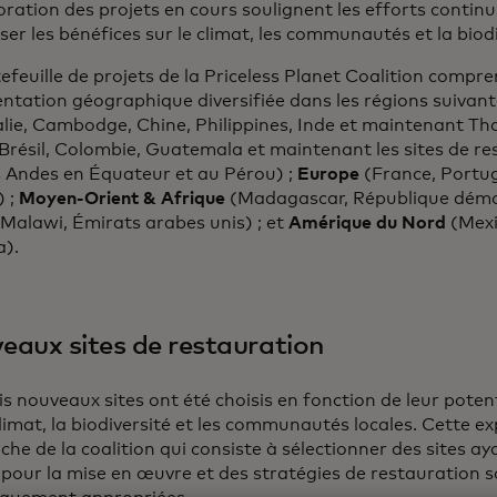
oration des projets en cours soulignent les efforts continu
er les bénéfices sur le climat, les communautés et la biod
efeuille de projets de la Priceless Planet Coalition compr
ntation géographique diversifiée dans les régions suivant
lie, Cambodge, Chine, Philippines, Inde et maintenant Tha
Brésil, Colombie, Guatemala et maintenant les sites de re
 Andes en Équateur et au Pérou) ;
Europe
(France, Portug
) ;
Moyen-Orient & Afrique
(Madagascar, République démo
Malawi, Émirats arabes unis) ; et
Amérique du Nord
(Mexi
a).
eaux sites de restauration
is nouveaux sites ont été choisis en fonction de leur potent
climat, la biodiversité et les communautés locales. Cette e
che de la coalition qui consiste à sélectionner des sites a
 pour la mise en œuvre et des stratégies de restauration 