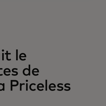
t le
tes de
a Priceless