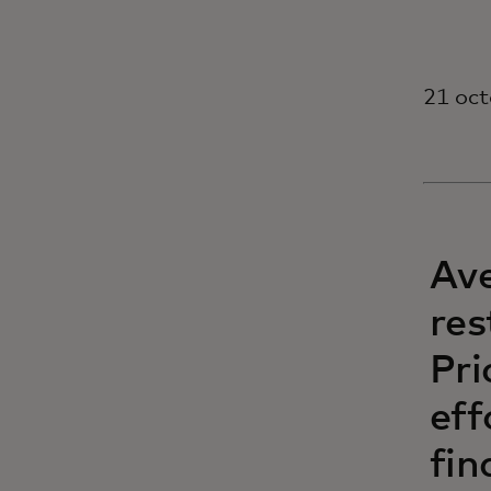
21 oct
Ave
res
Pri
eff
fin