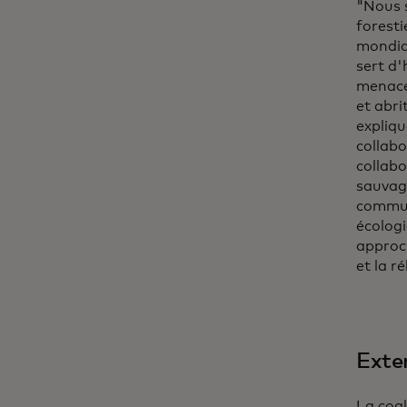
"Nous 
foresti
mondial
sert d
menacée
et abr
expliq
collabo
collabo
sauvage
commun
écologi
approch
et la r
Exte
La coal