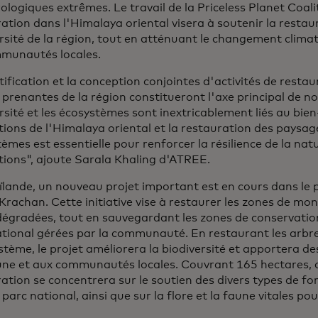
logiques extrêmes. Le travail de la Priceless Planet Coali
ation dans l'Himalaya oriental visera à soutenir la restau
rsité de la région, tout en atténuant le changement clima
mmunautés locales.
tification et la conception conjointes d'activités de restau
 prenantes de la région constitueront l'axe principal de not
rsité et les écosystèmes sont inextricablement liés au bien
ions de l'Himalaya oriental et la restauration des paysag
èmes est essentielle pour renforcer la résilience de la nat
tions", ajoute Sarala Khaling d'ATREE.
lande, un nouveau projet important est en cours dans le 
rachan. Cette initiative vise à restaurer les zones de mo
égradées, tout en sauvegardant les zones de conservation
tional gérées par la communauté. En restaurant les arbre
stème, le projet améliorera la biodiversité et apportera de
une et aux communautés locales. Couvrant 165 hectares, c
ation se concentrera sur le soutien des divers types de fo
 parc national, ainsi que sur la flore et la faune vitales po