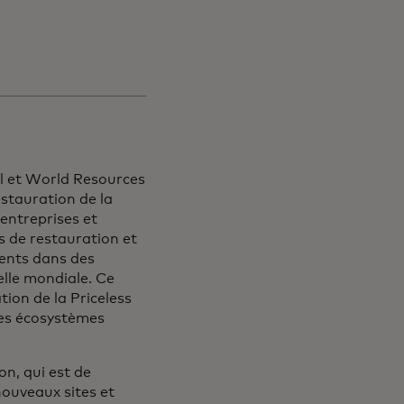
al et World Resources
estauration de la
 entreprises et
es de restauration et
ments dans des
elle mondiale. Ce
ion de la Priceless
des écosystèmes
on, qui est de
nouveaux sites et