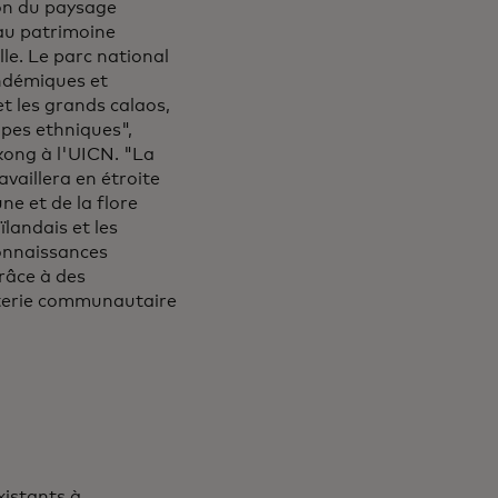
on du paysage
 au patrimoine
le. Le parc national
ndémiques et
et les grands calaos,
pes ethniques",
kong à l'UICN. "La
availlera en étroite
e et de la flore
landais et les
connaissances
râce à des
sterie communautaire
xistants à