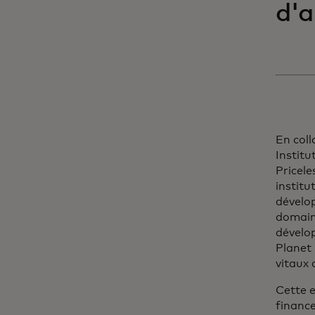
d'a
En col
Institu
Pricele
institu
dévelop
domaine
dévelop
Planet
vitaux 
Cette e
finance