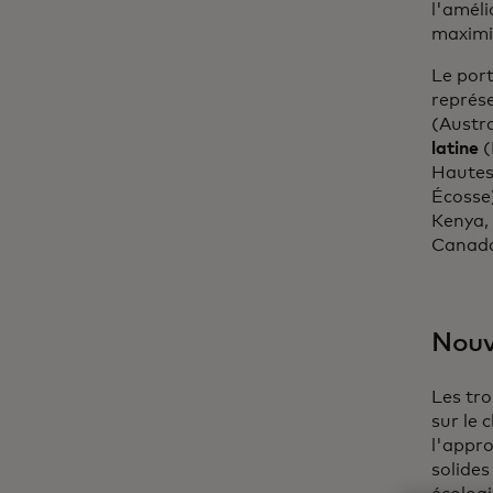
l'améli
maximis
Le port
représe
(Austra
latine
(
Hautes
Écosse
Kenya, 
Canad
Nouv
Les tro
sur le 
l'appro
solides