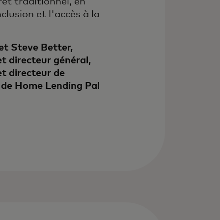
êt traditionnel, en
nclusion et l'accès à la
t Steve Better,
t directeur général,
t directeur de
n de Home Lending Pal