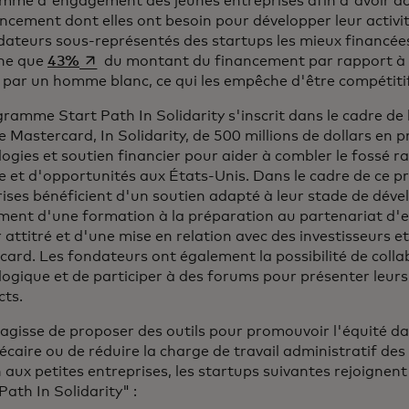
mme d'engagement des jeunes entreprises afin d'avoir a
ncement dont elles ont besoin pour développer leur activit
dateurs sous-représentés des startups les mieux financée
s’ouvre dans un nouvel onglet
ne que
43%
du montant du financement par rapport à
par un homme blanc, ce qui les empêche d'être compétitif
ramme Start Path In Solidarity s'inscrit dans le cadre d
e Mastercard, In Solidarity, de 500 millions de dollars en pr
ogies et soutien financier pour aider à combler le fossé ra
e et d'opportunités aux États-Unis. Dans le cadre de ce 
ises bénéficient d'un soutien adapté à leur stade de dév
ent d'une formation à la préparation au partenariat d'e
attitré et d'une mise en relation avec des investisseurs et
ard. Les fondateurs ont également la possibilité de collab
ogique et de participer à des forums pour présenter leurs
cts.
'agisse de proposer des outils pour promouvoir l'équité d
caire ou de réduire la charge de travail administratif de
 aux petites entreprises, les startups suivantes rejoigne
Path In Solidarity" :