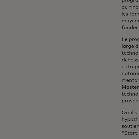
progra
au fina
les fon
moyen
fondée 
Le prog
large d
technol
richess
entrepr
notamm
mentor 
Masterc
technol
prospe
Qu'il s
hypothé
soutien
"Start 