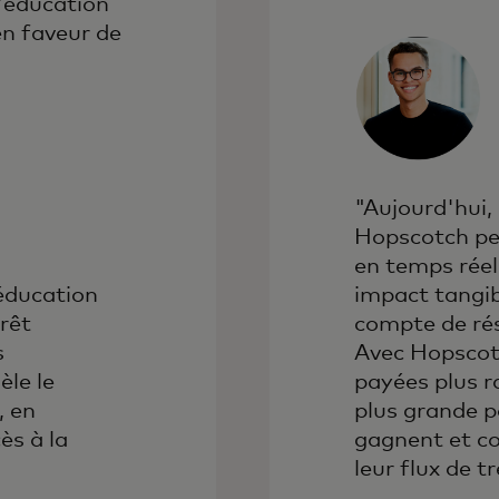
l'éducation
en faveur de
.
"Aujourd'hui, 
Hopscotch pe
en temps réel 
'éducation
impact tangibl
prêt
compte de rés
s
Avec Hopscotc
le le
payées plus 
, en
plus grande pa
ès à la
gagnent et co
leur flux de t