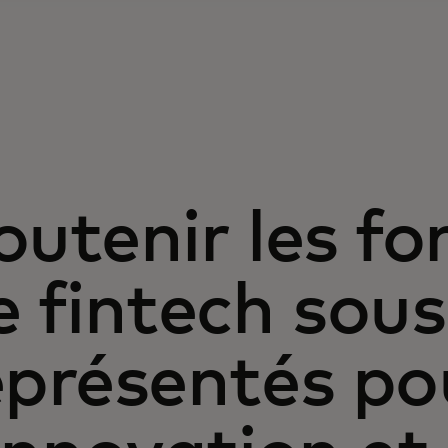
outenir les f
e fintech sous
eprésentés po