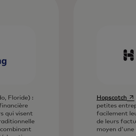
s un nouvel onglet
s’o
, Floride) :
Hopscotch
financière
petites entrep
s qui visent
facilement le
raditionnelle
de leurs factu
n combinant
moyen d'une 