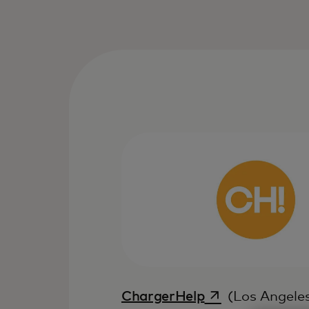
s’ouvre dans un 
ChargerHelp
(Los Angeles