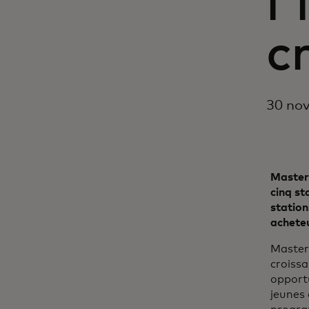
l
c
30 no
Masterc
cinq st
station
acheteu
Masterc
croissa
opportu
jeunes 