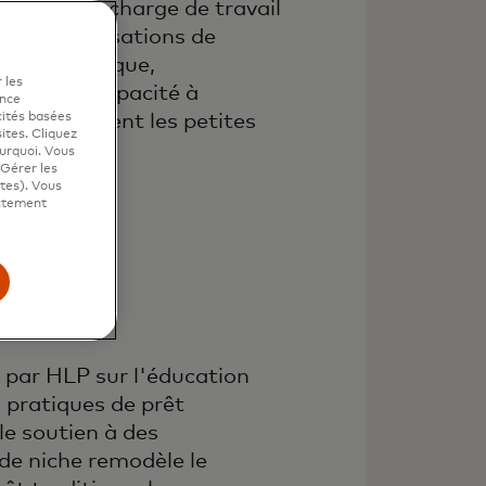
 : Réduit la charge de travail
 des organisations de
nt économique,
 les
nsi leur capacité à
ence
cités basées
efficacement les petites
sites. Cliquez
ourquoi. Vous
"Gérer les
ites). Vous
ictement
 par HLP sur l'éducation
s pratiques de prêt
le soutien à des
e niche remodèle le