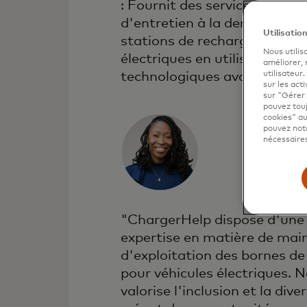
: Fournit des services de rép
d'entretien à la demande pou
Utilisatio
stations de recharge de véhi
Nous utilis
électriques en utilisant des 
améliorer,
technologiques avancées.
utilisateur
sur les acti
sur "Gérer 
pouvez touj
cookies" au
pouvez nota
nécessaires
"ChargerHelp dispose d'une
expertise en matière de mai
d'exploitation des bornes de
pour véhicules électriques. 
valorise l'inclusion et la diver