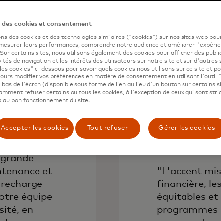
aration et
(Chicago, Ill.)
r les
administratif
n des cookies et consentement
cules
développeme
ons des cookies et des technologies similaires ("cookies") sur nos sites web pour
solutions
augmentant ai
 mesurer leurs performances, comprendre notre audience et améliorer l'expéri
. Sur certains sites, nous utilisons également des cookies pour afficher des publi
accompagner 
vités de navigation et les intérêts des utilisateurs sur notre site et sur d'autres 
entreprises.
les cookies" ci-dessous pour savoir quels cookies nous utilisons sur ce site et p
ours modifier vos préférences en matière de consentement en utilisant l'outil 
 bas de l'écran (disponible sous forme de lien au lieu d'un bouton sur certains s
mment refuser certains ou tous les cookies, à l'exception de ceux qui sont str
 au bon fonctionnement du site.
Accepter les cookies
Tout refuser
Gérer les cookies
 grande
ntenance et
"L'accent mis
 recharge
financière, le
Notre équipe
équitables et 
sité, en
programmes d