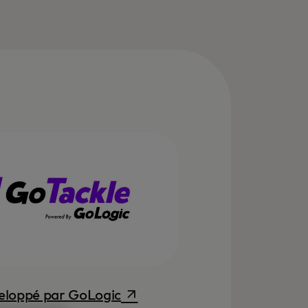
s’ouvre dans un nouvel onglet
eloppé par GoLogic