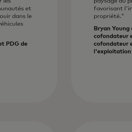
 les
paysage du pr
munautés et
favorisant l'i
ouir dans le
propriété."
véhicules
Bryan Young e
cofondateur e
 et PDG de
cofondateur e
l'exploitatio