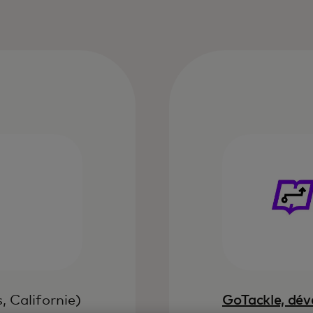
nouvel onglet
, Californie)
GoTackle, dév