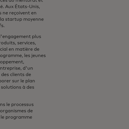
ccès au mentorat et
é. Aux États-Unis,
s ne reçoivent en
 la startup moyenne
s.
e l'engagement plus
oduits, services,
cial en matière de
programme, les jeunes
eloppement,
ntreprise, d'un
 des clients de
orer sur le plan
 solutions à des
ans le processus
s organismes de
nt le programme