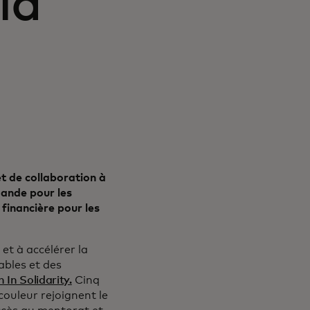
la
t de collaboration à
mande pour les
 financière pour les
t à accélérer la
ables et des
In Solidarity.
Cinq
ouleur rejoignent le