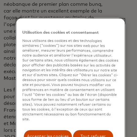
néobanque de premier plan comme bunq,
car elle montre un excellent exemple de la
façon dont les avantages multiples de
l'open banking et de l'IA peuvent offrir
une excellente expérience utilisateur. Cette
Utilisation des cookies et consentement
collaboration illustre la solidité de notre
Nous utilisons des cookies et des technologies
plateforme et de notre portée en Europe,
similaires ("cookies") sur nos sites web pour les
ainsi que les possibilités d'extension de
améliorer, mesurer leurs performances, comprendre
notre audience et améliorer l'expérience utilisateur.
notre réseau bancaire ouvert mondial", a
Sur certains sites, nous utilisons également des cookies
déclaré Bart Willaert, vice-président
pour afficher des publicités basées sur les activités de
navigation et les intérêts des utilisateurs sur notre site
exécutif, Open Banking international,
et sur d'autres sites. Cliquez sur "Gérer les cookies" ci-
Mastercard.
dessous pour savoir quels cookies nous utilisons sur ce
site et pourquoi. Vous pouvez toujours modifier vos
Les fonctionnalités de banque ouverte
préférences en matière de consentement en utilisant
l'outil "Gérer les cookies" au bas de l'écran (disponible
pour les utilisateurs de bunq sont
sous forme de lien au lieu d'un bouton sur certains
désormais disponibles aux Pays-Bas, en
sites). Vous pouvez notamment refuser certains ou
France et en Allemagne et seront
tous les cookies, à l'exception de ceux qui sont
strictement nécessaires au bon fonctionnement du
étendues à l'ensemble de l'Europe. bunq
site.
et Mastercard ont annoncé ce partenariat
lors de l'édition européenne de Money
Accepter les cookies
Tout refuser
20/20 à Amsterdam.