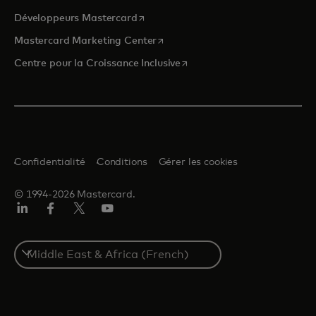
s’ouvre dans un nouvel onglet
Développeurs Mastercard
s’ouvre dans un nouvel onglet
Mastercard Marketing Center
s’ouvre dans un nouvel ongle
Centre pour la Croissance Inclusive
Confidentialité
Conditions
Gérer les cookies
© 1994-2026 Mastercard.
LinkedIn
Facebook
Twitter/X
YouTube
Select
a
country