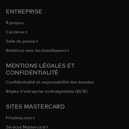
ENTREPRISE
À propos
s’ouvre dans un nouvel onglet
Carrières
s’ouvre dans un nouvel onglet
Salle de presse
s’ouvre dans un nouvel onglet
Relations avec les investisseurs
MENTIONS LÉGALES ET
CONFIDENTIALITÉ
Confidentialité et responsabilité des données
Règles d'entreprise contraignantes (BCR)
SITES MASTERCARD
s’ouvre dans un nouvel onglet
Priceless.com
s’ouvre dans un nouvel onglet
Services Mastercard