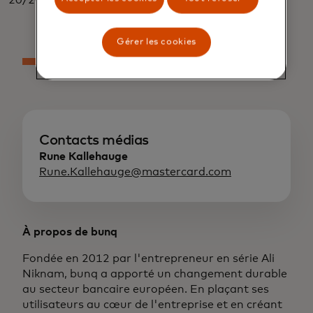
Gérer les cookies
Contacts médias
Rune Kallehauge
Rune.Kallehauge@mastercard.com
À propos de bunq
Fondée en 2012 par l'entrepreneur en série Ali
Niknam, bunq a apporté un changement durable
au secteur bancaire européen. En plaçant ses
utilisateurs au cœur de l'entreprise et en créant