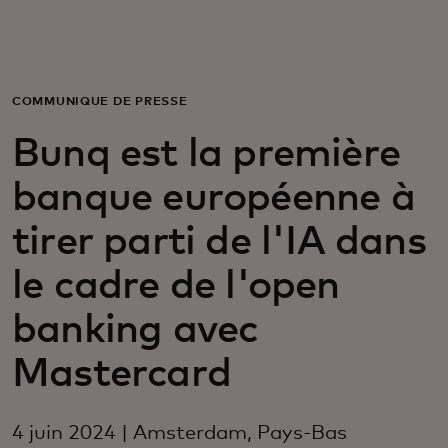
Pour vous
Pour les professionnels
COMMUNIQUÉ DE PRESSE
Bunq est la première
Pour le monde
banque européenne à
Pour les innovateurs
tirer parti de l'IA dans
le cadre de l'open
Actualités et tendances
banking avec
Mastercard
4 juin 2024 | Amsterdam, Pays-Bas