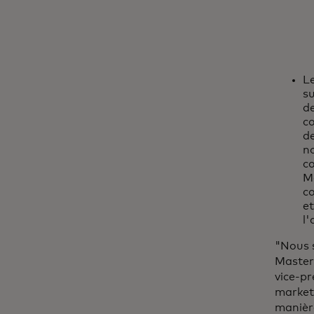
L
s
d
c
de
n
co
Ma
co
et
l'
"Nous 
Masterc
vice-pr
market
manière