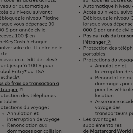
r tous les autres achats.
sur tous les autres ac
iveau or automatique
Automatique Niveau 
cès au niveau suivant :
Accès au niveau suiva
bloquez le niveau Platine
Débloquez le niveau 
orsque vous dépensez 30
lorsque vous dépense
0 $ par année civile.
000 $ par année civile
ecevez 100 $ en
Pas de frais de transa
s’ouvre dans
neKeyCash à chaque
l'étranger
niversaire du titulaire de la
Protection des télép
arte
portables
cevez un crédit de relevé
Protections du voyage
lant jusqu'à 100 $ pour
Annulation et
lobal Entry® ou TSA
interruption de
reCheck®.
Renonciation au
s de frais de transaction à
dommages par co
s’ouvre dans un nouvel onglet
étranger
pour les véhicul
rotection des téléphones
location
ortables
Assurance accid
otections du voyage :
voyage des
Annulation et
transporteurs pu
interruption de voyage
Les avantages
Renonciation aux
supplémentaires
dommages par collision
de
Mastercard World E