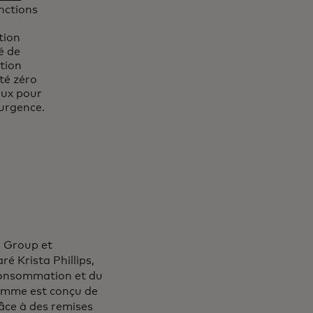
nctions
tion
é de
tion
té zéro
aux pour
'urgence.
a Group et
é Krista Phillips,
 consommation et du
amme est conçu de
âce à des remises