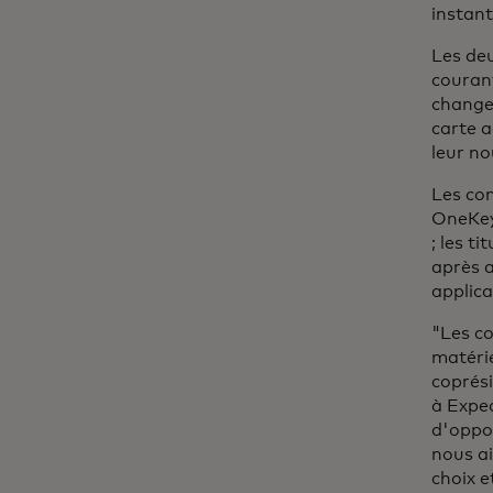
instan
Les de
courant
changem
carte a
leur no
Les co
OneKey
; les 
après a
applica
"Les co
matérie
coprés
à Expe
d'oppor
nous ai
choix e