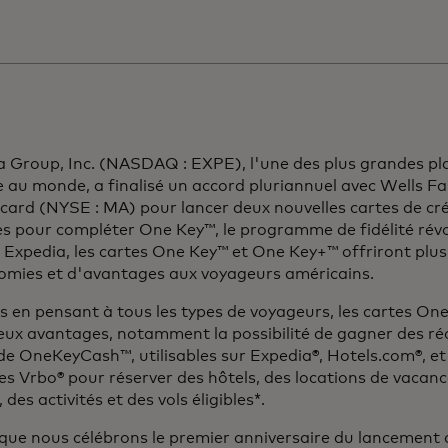
a Group, Inc. (NASDAQ : EXPE), l'une des plus grandes p
e au monde, a finalisé un accord pluriannuel avec Wells 
card (NYSE : MA) pour lancer deux nouvelles cartes de cr
s pour compléter One Key™, le programme de fidélité révo
Expedia, les cartes One Key™ et One Key+™ offriront plus d
omies et d'avantages aux voyageurs américains.
 en pensant à tous les types de voyageurs, les cartes One
ux avantages, notamment la possibilité de gagner des r
e OneKeyCash™, utilisables sur Expedia®, Hotels.com®, et l
s Vrbo® pour réserver des hôtels, des locations de vacanc
 des activités et des vols éligibles*.
 que nous célébrons le premier anniversaire du lancement