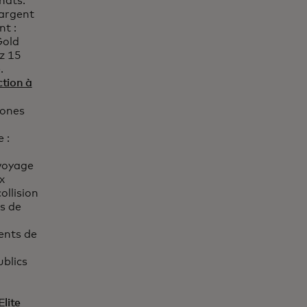
hats.
argent
nt :
Gold
z 15
.
ction à
 un nouvel onglet
hones
 :
 voyage
x
llision
es de
ents de
blics
lite