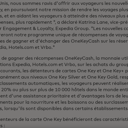
nis, nous sommes ravis d'offrir aux voyageurs les nouvell
, en poursuivant notre mission de rendre les voyages plus 
es, et en aidant les voyageurs à atteindre des niveaux plus 
nses, plus rapidement ", a déclaré Katrina Lane, vice-pré
r Engagement & Loyalty, Expedia Group. "Les nouvelles ca
reront notre programme unique de récompenses de voyag
s de gagner et d'échanger des OneKeyCash sur les réserv
ia, Hotels.com et Vrbo."
s de gagner des récompenses OneKeyCash, la monnaie util
tions Expedia, Hotels.com et Vrbo, sur les achats du grou
 courants, les détenteurs de cartes One Key et One Key+ 
tanément aux niveaux One Key Silver et One Key Gold, res
rclassements automatiques, les voyageurs peuvent réalise
20% ou plus sur plus de 10 000 hôtels dans le monde entier
nt d'une assistance prioritaire et d'avantages lors de leur
ments pour la nourriture et les boissons ou des surclass
s, lorsqu'ils sont disponibles dans certains établissements
enteurs de la carte One Key bénéficieront des caractéris
s :