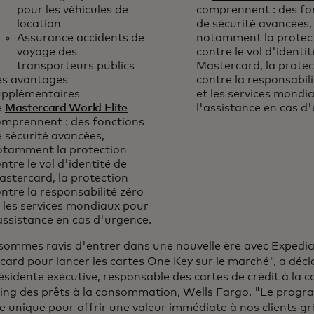
pour les véhicules de
comprennent : des fo
location
de sécurité avancées,
Assurance accidents de
notamment la protec
voyage des
contre le vol d'identit
transporteurs publics
Mastercard, la protec
es avantages
contre la responsabili
upplémentaires
et les services mondi
e
Mastercard World Elite
l'assistance en cas d
omprennent : des fonctions
 sécurité avancées,
otamment la protection
ntre le vol d'identité de
stercard, la protection
ntre la responsabilité zéro
 les services mondiaux pour
assistance en cas d'urgence.
sommes ravis d'entrer dans une nouvelle ère avec Expedi
ard pour lancer les cartes One Key sur le marché", a déclar
ésidente exécutive, responsable des cartes de crédit à la
ing des prêts à la consommation, Wells Fargo. "Le progr
 unique pour offrir une valeur immédiate à nos clients gr