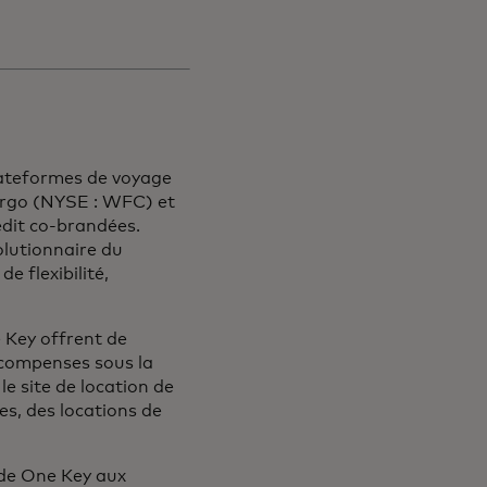
lateformes de voyage
Fargo (NYSE : WFC) et
édit co-brandées.
lutionnaire du
e flexibilité,
 Key offrent de
écompenses sous la
e site de location de
es, des locations de
 de One Key aux