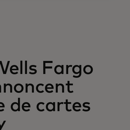
Wells Fargo
nnoncent
e de cartes
y