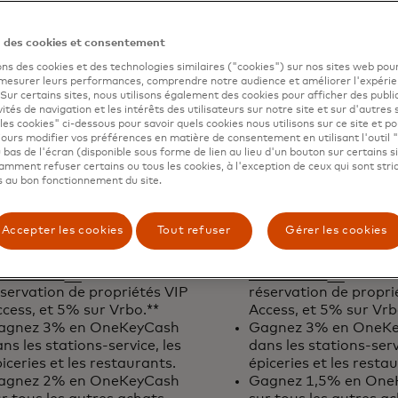
rte Key+
(conditions
Une carte clé
(conditions
s’ouvre dans un nouvel onglet
s’ouvre dans un
n des cookies et consentement
bles)
applicables)
ons des cookies et des technologies similaires ("cookies") sur nos sites web pour
s’ouvre dans un nouvel onglet
 $ de cotisation annuelle
Pas de cotisation annu
 mesurer leurs performances, comprendre notre audience et améliorer l'expéri
agnez 600 $ en
Gagnez 400 $ en
. Sur certains sites, nous utilisons également des cookies pour afficher des publi
vités de navigation et les intérêts des utilisateurs sur notre site et sur d'autres 
neKeyCash après avoir
OneKeyCash après av
les cookies" ci-dessous pour savoir quels cookies nous utilisons sur ce site et p
épensé 3 000 $ en achats au
dépensé 1 000 $ en a
ours modifier vos préférences en matière de consentement en utilisant l'outil 
urs des trois premiers mois.
cours des trois premi
 bas de l'écran (disponible sous forme de lien au lieu d'un bouton sur certains s
agnez 3% en OneKeyCash
Gagnez 3% en OneK
mment refuser certains ou tous les cookies, à l'exception de ceux qui sont str
 au bon fonctionnement du site.
s’ouvre dans un nouvel onglet
s’ouv
ur
Expedia.com
et Vrbo.
sur
Expedia.com
et
n combinaison avec les
En combinaison avec 
vantages One Key, les
avantages One Key, l
Accepter les cookies
Tout refuser
Gérer les cookies
embres Platinum gagnent
membres Platinum g
% sur Expedia et
9% sur Expedia et
s’ouvre dans un nouvel onglet
s’ouvre da
otels.com.
lors de la
Hotels.com.
lors de
servation de propriétés VIP
réservation de propri
cess, et 5% sur Vrbo.**
Access, et 5% sur Vrb
agnez 3% en OneKeyCash
Gagnez 3% en OneK
ns les stations-service, les
dans les stations-serv
iceries et les restaurants.
épiceries et les resta
agnez 2% en OneKeyCash
Gagnez 1,5% en One