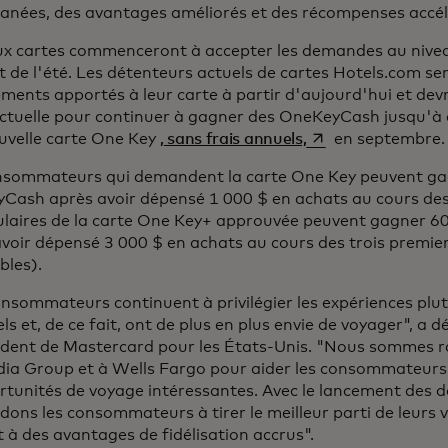
tanées, des avantages améliorés et des récompenses accél
ux cartes commenceront à accepter les demandes au nivea
 de l'été. Les détenteurs actuels de cartes Hotels.com se
ents apportés à leur carte à partir d'aujourd'hui et devro
ctuelle pour continuer à gagner des OneKeyCash jusqu'à c
s’ouvre dans un no
uvelle carte One Key
, sans frais annuels,
en septembre.
nsommateurs qui demandent la carte One Key peuvent ga
Cash après avoir dépensé 1 000 $ en achats au cours des
titulaires de la carte One Key+ approuvée peuvent gagner
voir dépensé 3 000 $ en achats au cours des trois premie
bles).
nsommateurs continuent à privilégier les expériences plut
ls et, de ce fait, ont de plus en plus envie de voyager", a d
ident de Mastercard pour les États-Unis. "Nous sommes ra
dia Group et à Wells Fargo pour aider les consommateurs 
tunités de voyage intéressantes. Avec le lancement des d
dons les consommateurs à tirer le meilleur parti de leurs
t à des avantages de fidélisation accrus".