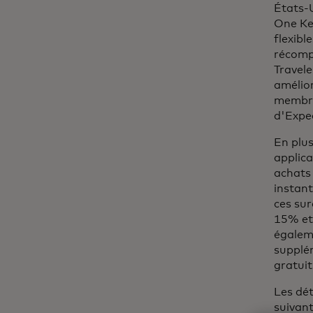
États-U
One Key
flexibl
récompe
Travele
amélio
membre
d'Exped
En plu
applica
achats
instan
ces su
15% et 
égaleme
supplé
gratuit
Les dét
suivant