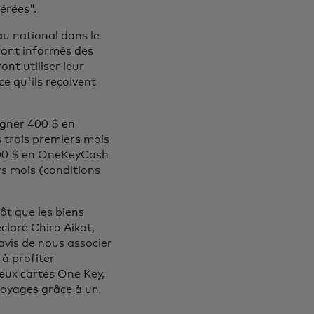
érées".
u national dans le
ront informés des
nt utiliser leur
e qu'ils reçoivent
uvel onglet
gner 400 $ en
 trois premiers mois
 600 $ en OneKeyCash
rs mois (conditions
ôt que les biens
éclaré Chiro Aikat,
vis de nous associer
à profiter
eux cartes One Key,
 voyages grâce à un