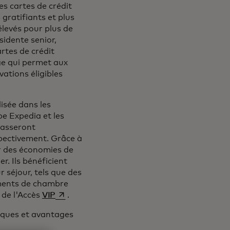
es cartes de crédit
gratifiants et plus
élevés pour plus de
sidente senior,
rtes de crédit
e qui permet aux
ations éligibles
isée dans les
pe Expedia et les
passeront
pectivement. Grâce à
r des économies de
. Ils bénéficient
 séjour, tels que des
ements de chambre
s’ouvre dans un nouvel onglet
 de l'Accès
VIP
.
tiques et avantages