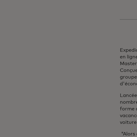
Expedi
en lign
Master
Conçue
groupe 
d'écon
Lancées
nombre
forme d
vacance
voiture,
"Alors