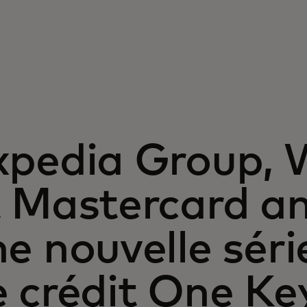
xpedia Group, 
t Mastercard a
e nouvelle séri
e crédit One Ke