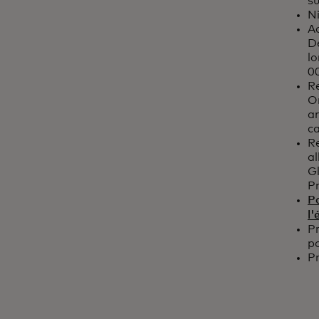
su
N
Ac
Dé
l
00
R
O
an
c
Re
al
G
P
Pa
l'
P
p
Pr