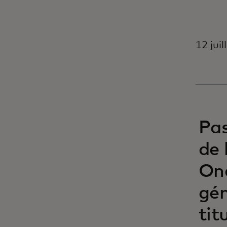
12 jui
Pas
de 
On
gén
tit