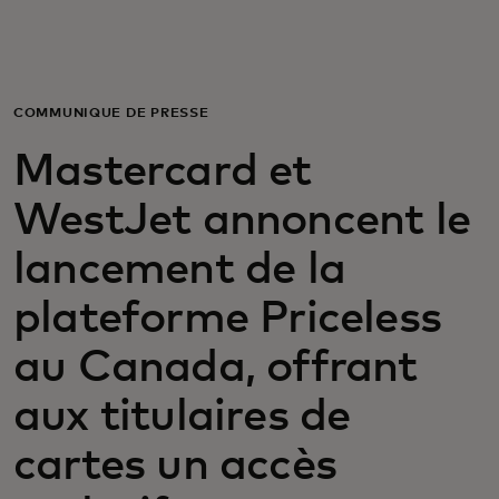
Pour vous
Pour les professionnels
COMMUNIQUÉ DE PRESSE
Mastercard et
Pour le monde
WestJet annoncent le
Pour les innovateurs
lancement de la
plateforme Priceless
Actualités et tendances
au Canada, offrant
aux titulaires de
cartes un accès