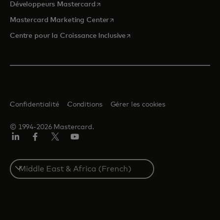
s’ouvre dans un nouvel onglet
Développeurs Mastercard
s’ouvre dans un nouvel onglet
Mastercard Marketing Center
s’ouvre dans un nouvel ongle
Centre pour la Croissance Inclusive
Confidentialité
Conditions
Gérer les cookies
© 1994-2026 Mastercard.
LinkedIn
Facebook
Twitter/X
YouTube
Select
a
country