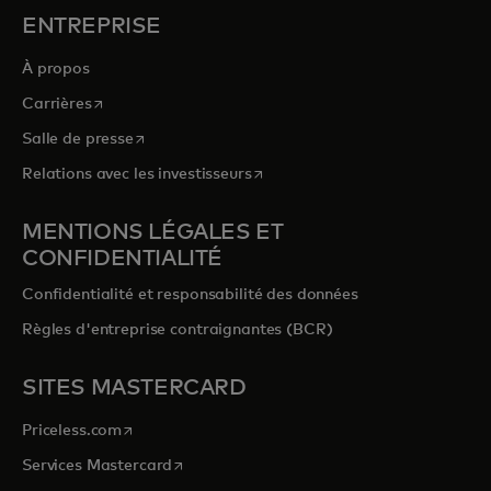
ENTREPRISE
À propos
s’ouvre dans un nouvel onglet
Carrières
s’ouvre dans un nouvel onglet
Salle de presse
s’ouvre dans un nouvel onglet
Relations avec les investisseurs
MENTIONS LÉGALES ET
CONFIDENTIALITÉ
Confidentialité et responsabilité des données
Règles d'entreprise contraignantes (BCR)
SITES MASTERCARD
s’ouvre dans un nouvel onglet
Priceless.com
s’ouvre dans un nouvel onglet
Services Mastercard