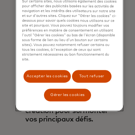
Sur certains sites, nous utilisons également des cookies
pour afficher des publicités basées sur les activités de
navigation et les intérêts des utilisateurs sur notre site
et sur d'autres sites. Cliquez sur "Gérer les cookies" ci-
dessous pour savoir quels cookies nous utilisons sur ce
site et pourquoi. Vous pouvez toujours modifier vos
préférences en matière de consentement en utilisant
l'outil "Gérer les cookies" au bas de l'écran (disponible
sous forme de lien au lieu d'un bouton sur certains
sites). Vous pouvez notamment refuser certains ou
tous les cookies, à l'exception de ceux qui sont
strictement nécessaires au bon fonctionnement du
site.
Accepter les cookies
Tout refuser
Découvrez des
Gérer les cookies
opportunités de co-
création pour surmonter
vos principaux défis.