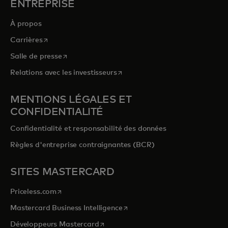
ENTREPRISE
À propos
s’ouvre dans un nouvel onglet
Carrières
s’ouvre dans un nouvel onglet
Salle de presse
s’ouvre dans un nouvel onglet
Relations avec les investisseurs
MENTIONS LÉGALES ET
CONFIDENTIALITÉ
Confidentialité et responsabilité des données
Règles d'entreprise contraignantes (BCR)
SITES MASTERCARD
s’ouvre dans un nouvel onglet
Priceless.com
s’ouvre dans un nouvel onglet
Mastercard Business Intelligence
s’ouvre dans un nouvel onglet
Développeurs Mastercard