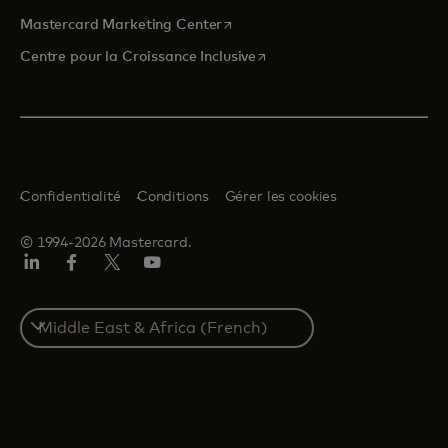
s’ouvre dans un nouvel onglet
Mastercard Marketing Center
s’ouvre dans un nouvel ongle
Centre pour la Croissance Inclusive
Confidentialité
Conditions
Gérer les cookies
© 1994-2026 Mastercard.
LinkedIn
Facebook
Twitter/X
YouTube
Select
a
country