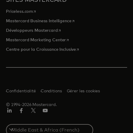
SITES MASTERCARD
s’ouvre dans un nouvel onglet
Priceless.com
s’ouvre dans un nouvel onglet
Mastercard Business Intelligence
s’ouvre dans un nouvel onglet
Développeurs Mastercard
s’ouvre dans un nouvel onglet
Mastercard Marketing Center
s’ouvre dans un nouvel ongle
Centre pour la Croissance Inclusive
Confidentialité
Conditions
Gérer les cookies
© 1994-2026 Mastercard.
LinkedIn
Facebook
Twitter/X
YouTube
Select
a