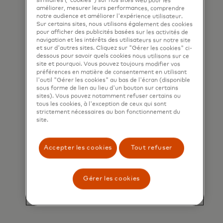
similaires ("cookies") sur nos sites web pour les
améliorer, mesurer leurs performances, comprendre
notre audience et améliorer l'expérience utilisateur.
Sur certains sites, nous utilisons également des cookies
pour afficher des publicités basées sur les activités de
navigation et les intérêts des utilisateurs sur notre site
et sur d'autres sites. Cliquez sur "Gérer les cookies" ci-
dessous pour savoir quels cookies nous utilisons sur ce
site et pourquoi. Vous pouvez toujours modifier vos
préférences en matière de consentement en utilisant
l'outil "Gérer les cookies" au bas de l'écran (disponible
sous forme de lien au lieu d'un bouton sur certains
sites). Vous pouvez notamment refuser certains ou
tous les cookies, à l'exception de ceux qui sont
strictement nécessaires au bon fonctionnement du
Partage de notre
site.
expertise
Grâce à nos programmes pro bono
Accepter les cookies
Tout refuser
mondiaux, nous offrons des
opportunités de développement
Gérer les cookies
axées sur la finalité pour nos
employés.