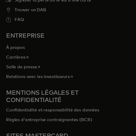
Signaler la perte ou le vol d’une carte
Trouver un DAB
FAQ
ENTREPRISE
À propos
s’ouvre dans un nouvel onglet
Carrières
s’ouvre dans un nouvel onglet
Salle de presse
s’ouvre dans un nouvel onglet
Relations avec les investisseurs
MENTIONS LÉGALES ET
CONFIDENTIALITÉ
Confidentialité et responsabilité des données
Règles d'entreprise contraignantes (BCR)