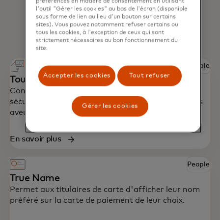
préférences en matière de consentement en utilisant
l'outil "Gérer les cookies" au bas de l'écran (disponible
sous forme de lien au lieu d'un bouton sur certains
sites). Vous pouvez notamment refuser certains ou
tous les cookies, à l'exception de ceux qui sont
strictement nécessaires au bon fonctionnement du
site.
People
Accepter les cookies
Tout refuser
Touch card
Conçu avec l'accessibilité à l'esprit pour offrir
sécurité et indépendance aux détenteurs de cartes
Gérer les cookies
aveugles et malvoyants du monde entier.
En savoir plus
People
True Name
Permet aux titulaires de carte d'afficher leur nom
préféré sur la carte de paiement de leur choix.