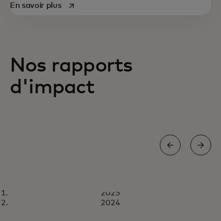
s’ouvre dans un nouvel onglet
En savoir plus
Nos rapports
d'impact
RAPPORT
2025
2025
Téléchargez maintenant
2024