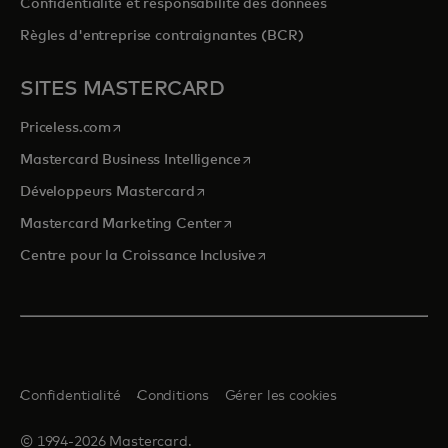
Confidentialité et responsabilité des données
Règles d'entreprise contraignantes (BCR)
SITES MASTERCARD
s’ouvre dans un nouvel onglet
Priceless.com
s’ouvre dans un nouvel onglet
Mastercard Business Intelligence
s’ouvre dans un nouvel onglet
Développeurs Mastercard
s’ouvre dans un nouvel onglet
Mastercard Marketing Center
s’ouvre dans un nouvel ongle
Centre pour la Croissance Inclusive
Confidentialité
Conditions
Gérer les cookies
© 1994-2026 Mastercard.