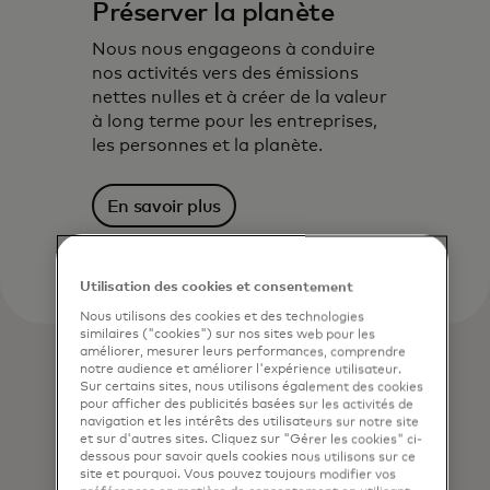
Préserver la planète
Nous nous engageons à conduire
nos activités vers des émissions
nettes nulles et à créer de la valeur
à long terme pour les entreprises,
les personnes et la planète.
En savoir plus
Utilisation des cookies et consentement
Nous utilisons des cookies et des technologies
similaires ("cookies") sur nos sites web pour les
améliorer, mesurer leurs performances, comprendre
notre audience et améliorer l'expérience utilisateur.
Sur certains sites, nous utilisons également des cookies
pour afficher des publicités basées sur les activités de
navigation et les intérêts des utilisateurs sur notre site
et sur d'autres sites. Cliquez sur "Gérer les cookies" ci-
dessous pour savoir quels cookies nous utilisons sur ce
site et pourquoi. Vous pouvez toujours modifier vos