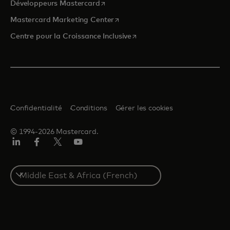
s’ouvre dans un nouvel onglet
Développeurs Mastercard
s’ouvre dans un nouvel onglet
Mastercard Marketing Center
s’ouvre dans un nouvel ongle
Centre pour la Croissance Inclusive
Confidentialité
Conditions
Gérer les cookies
© 1994-2026 Mastercard.
LinkedIn
Facebook
Twitter/X
YouTube
Select
a
country