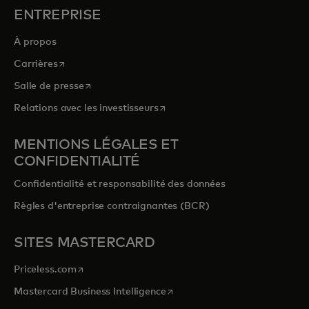
ENTREPRISE
À propos
s’ouvre dans un nouvel onglet
Carrières
s’ouvre dans un nouvel onglet
Salle de presse
s’ouvre dans un nouvel onglet
Relations avec les investisseurs
MENTIONS LÉGALES ET
CONFIDENTIALITÉ
Confidentialité et responsabilité des données
Règles d'entreprise contraignantes (BCR)
SITES MASTERCARD
s’ouvre dans un nouvel onglet
Priceless.com
s’ouvre dans un nouvel onglet
Mastercard Business Intelligence