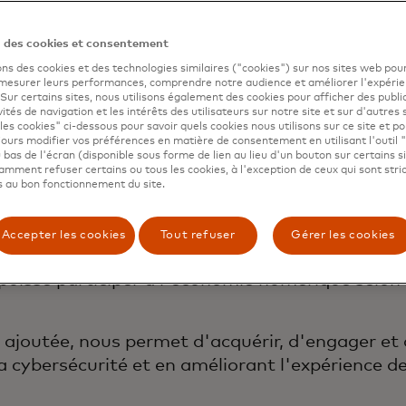
n des cookies et consentement
ons des cookies et des technologies similaires ("cookies") sur nos sites web pour
 mesurer leurs performances, comprendre notre audience et améliorer l'expéri
. Sur certains sites, nous utilisons également des cookies pour afficher des publi
vités de navigation et les intérêts des utilisateurs sur notre site et sur d'autres 
les cookies" ci-dessous pour savoir quels cookies nous utilisons sur ce site et p
ours modifier vos préférences en matière de consentement en utilisant l'outil 
 bas de l'écran (disponible sous forme de lien au lieu d'un bouton sur certains s
t autonomise les personnes dans le monde entie
mment refuser certains ou tous les cookies, à l'exception de ceux qui sont str
 au bon fonctionnement du site.
t, rendant les transactions sûres, simples, inte
Accepter les cookies
Tout refuser
Gérer les cookies
os flux commerciaux et nouveaux flux de paieme
uisse participer à l'économie numérique selon 
 ajoutée, nous permet d'acquérir, d'engager et d
 la cybersécurité et en améliorant l'expérience