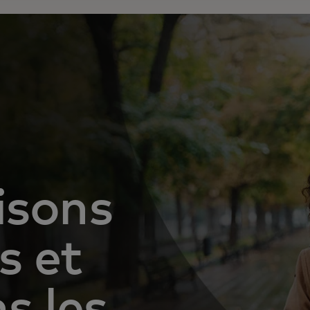
isons
s et
s les