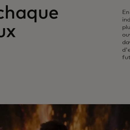
chaque
En
in
ux
pl
ou
da
d'
fu