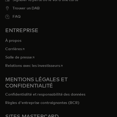
Signaler la perte ou le vol d’une carte
Trouver un DAB
FAQ
ENTREPRISE
À propos
s’ouvre dans un nouvel onglet
Carrières
s’ouvre dans un nouvel onglet
Salle de presse
s’ouvre dans un nouvel onglet
Relations avec les investisseurs
MENTIONS LÉGALES ET
CONFIDENTIALITÉ
Confidentialité et responsabilité des données
Règles d'entreprise contraignantes (BCR)
SITES MASTERCARD