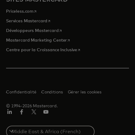
s’ouvre dans un nouvel onglet
Priceless.com
s’ouvre dans un nouvel onglet
Services Mastercard
s’ouvre dans un nouvel onglet
Développeurs Mastercard
s’ouvre dans un nouvel onglet
Mastercard Marketing Center
s’ouvre dans un nouvel ongle
Centre pour la Croissance Inclusive
Confidentialité
Conditions
Gérer les cookies
© 1994-2026 Mastercard.
LinkedIn
Facebook
Twitter/X
YouTube
Select
a