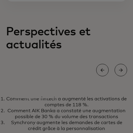
Perspectives et
actualités
LIVRE BLANC
Comment une fintech a augmenté les activations de
Comment élaborer et appliquer
En savoir plus
comptes de 118 %.
des politiques de voyage et
Comment AIK Banka a constaté une augmentation
maîtriser les coûts dans une
possible de 30 % du volume des transactions
Synchrony augmente les demandes de cartes de
nouvelle ère
crédit grâce à la personnalisation