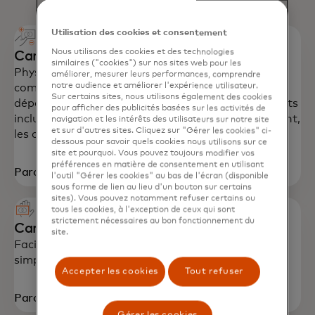
Utilisation des cookies et consentement
Nous utilisons des cookies et des technologies
Cartes commerciales
similaires ("cookies") sur nos sites web pour les
Physiques, mobiles ou virtuelles, nos solutions
améliorer, mesurer leurs performances, comprendre
notre audience et améliorer l'expérience utilisateur.
commerciales sont utilisées pour contrôler les
Sur certains sites, nous utilisons également des cookies
dépenses et améliorer la réconciliation. Les produits
pour afficher des publicités basées sur les activités de
incluent les cartes dédiées aux frais de déplacement,
navigation et les intérêts des utilisateurs sur notre site
et sur d'autres sites. Cliquez sur "Gérer les cookies" ci-
les cartes d'achat et les cartes de flotte.
dessous pour savoir quels cookies nous utilisons sur ce
site et pourquoi. Vous pouvez toujours modifier vos
préférences en matière de consentement en utilisant
Parcourir les solutions
l'outil "Gérer les cookies" au bas de l'écran (disponible
sous forme de lien au lieu d'un bouton sur certains
sites). Vous pouvez notamment refuser certains ou
tous les cookies, à l'exception de ceux qui sont
strictement nécessaires au bon fonctionnement du
Cartes de voyage
site.
Facilitez vos voyages d'affaires avec des dépenses
simplifiées et des rapports détaillés.
Accepter les cookies
Tout refuser
Parcourir les solutions