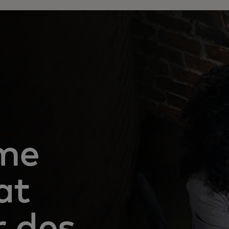
me
at
r des