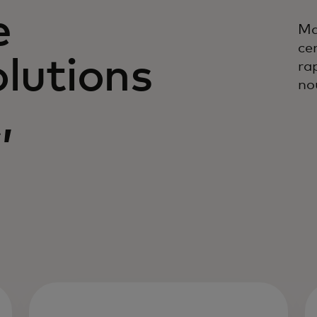
e
Ma
ce
olutions
ra
no
,