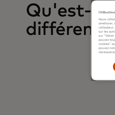
Qu'est-ce
Utilisatio
Nous utilis
différenci
améliorer,
utilisateur
sur les acti
sur "Gérer 
pouvez touj
cookies" au
pouvez nota
nécessaires