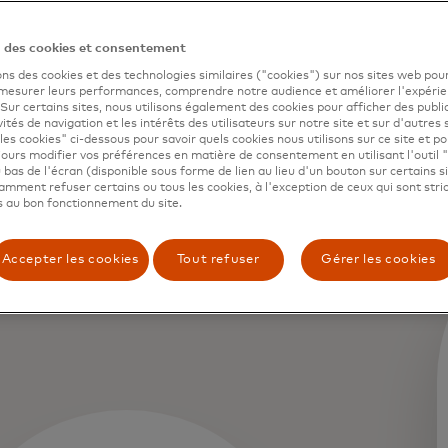
 qui nous
n des cookies et consentement
ons des cookies et des technologies similaires ("cookies") sur nos sites web pour
e
 mesurer leurs performances, comprendre notre audience et améliorer l'expéri
. Sur certains sites, nous utilisons également des cookies pour afficher des publi
vités de navigation et les intérêts des utilisateurs sur notre site et sur d'autres 
les cookies" ci-dessous pour savoir quels cookies nous utilisons sur ce site et p
ours modifier vos préférences en matière de consentement en utilisant l'outil 
 bas de l'écran (disponible sous forme de lien au lieu d'un bouton sur certains s
mment refuser certains ou tous les cookies, à l'exception de ceux qui sont str
 au bon fonctionnement du site.
Accepter les cookies
Tout refuser
Gérer les cookies