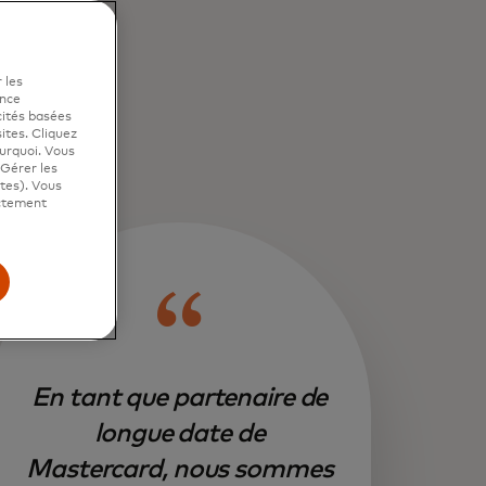
 les
ence
cités basées
sites. Cliquez
ourquoi. Vous
"Gérer les
ites). Vous
ictement
En tant que partenaire de
longue date de
Mastercard, nous sommes