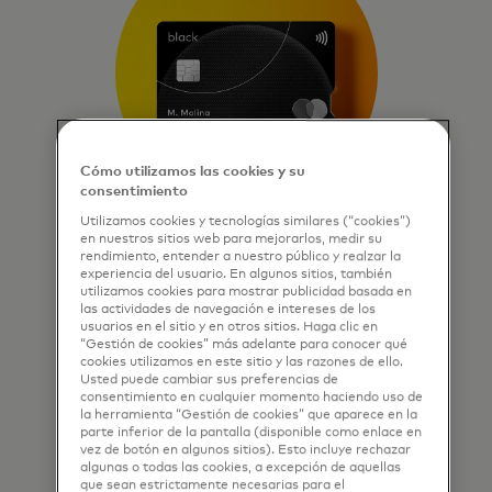
Cómo utilizamos las cookies y su
consentimiento
Utilizamos cookies y tecnologías similares (“cookies”)
en nuestros sitios web para mejorarlos, medir su
Tarjeta de crédito
rendimiento, entender a nuestro público y realzar la
Mastercard Black
experiencia del usuario. En algunos sitios, también
utilizamos cookies para mostrar publicidad basada en
las actividades de navegación e intereses de los
Desde la planificación de viajes
usuarios en el sitio y en otros sitios. Haga clic en
familiares hasta experiencias
“Gestión de cookies” más adelante para conocer qué
inolvidables y ofertas valiosas,
cookies utilizamos en este sitio y las razones de ello.
Usted puede cambiar sus preferencias de
hacemos todo el trabajo por ti, sin
consentimiento en cualquier momento haciendo uso de
problemas, con un servicio
la herramienta “Gestión de cookies” que aparece en la
excepcional.
parte inferior de la pantalla (disponible como enlace en
vez de botón en algunos sitios). Esto incluye rechazar
algunas o todas las cookies, a excepción de aquellas
que sean estrictamente necesarias para el