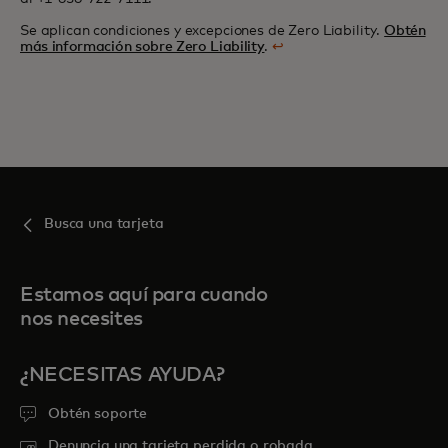
Se aplican condiciones y excepciones de Zero Liability.
Obtén
más información sobre Zero Liability
.
↩
Busca una tarjeta
Estamos aquí para cuando
nos necesites
¿NECESITAS AYUDA?
Obtén soporte
Denuncia una tarjeta perdida o robada