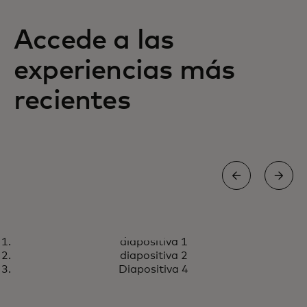
Accede a las
experiencias más
recientes
PRICELESS
diapositiva 1
Descubre experiencias
se abre en una pestaña nueva
Visita priceless.com
diapositiva 2
extraordinarias con tu
Diapositiva 4
Mastercard