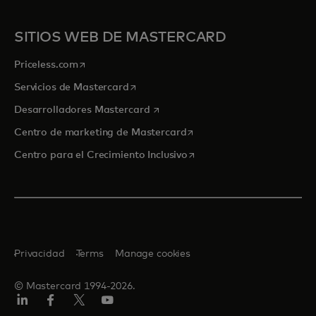
SITIOS WEB DE MASTERCARD
se abre en una pestaña nueva
Priceless.com
se abre en una pestaña nueva
Servicios de Mastercard
se abre en una pestaña nueva
Desarrolladores Mastercard
se abre en una pestaña nu
Centro de marketing de Mastercard
se abre en una pestaña nu
Centro para el Crecimiento Inclusivo
Privacidad
Terms
Manage cookies
© Mastercard 1994-2026.
LinkedIn
Facebook
Twitter/X
YouTube