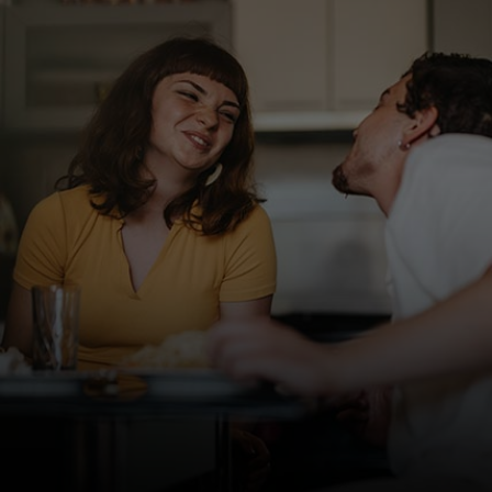
Para ti
Para empresas
Para el mundo
Para innovadores
Noticias y tendencias