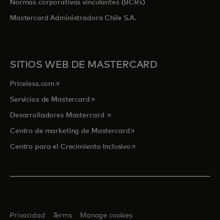
Normas corporativas vinculantes (BCRs)
Mastercard Administradora Chile S.A.
SITIOS WEB DE MASTERCARD
se abre en una pestaña nueva
Priceless.com
se abre en una pestaña nueva
Servicios de Mastercard
se abre en una pestaña nueva
Desarrolladores Mastercard
se abre en una pestaña nu
Centro de marketing de Mastercard
se abre en una pestaña nu
Centro para el Crecimiento Inclusivo
Privacidad
Terms
Manage cookies