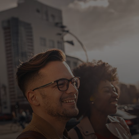
Para ti
Para empresas
Para el mundo
Para innovadores
Noticias y tendencias