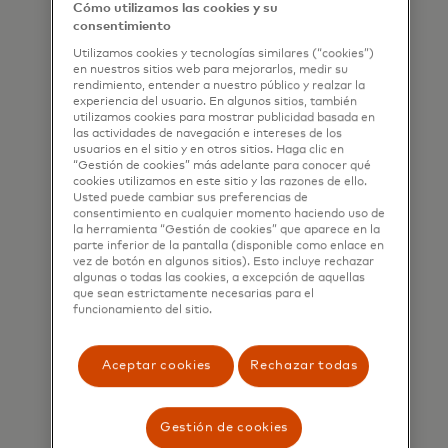
permite mantener el control.
Cómo utilizamos las cookies y su
consentimiento
Utilizamos cookies y tecnologías similares (“cookies”)
Conoce más
en nuestros sitios web para mejorarlos, medir su
rendimiento, entender a nuestro público y realzar la
experiencia del usuario. En algunos sitios, también
utilizamos cookies para mostrar publicidad basada en
las actividades de navegación e intereses de los
usuarios en el sitio y en otros sitios. Haga clic en
“Gestión de cookies” más adelante para conocer qué
cookies utilizamos en este sitio y las razones de ello.
Usted puede cambiar sus preferencias de
consentimiento en cualquier momento haciendo uso de
la herramienta “Gestión de cookies” que aparece en la
parte inferior de la pantalla (disponible como enlace en
vez de botón en algunos sitios). Esto incluye rechazar
algunas o todas las cookies, a excepción de aquellas
que sean estrictamente necesarias para el
funcionamiento del sitio.
Aceptar cookies
Rechazar todas
Tarjetas Mastercard
prepago
Gestión de cookies