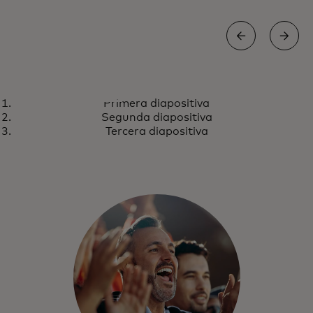
TOUCH CARD
Primera diapositiva
Un mundo diseñado para todos
Conoce más
Segunda diapositiva
nosotros
Tercera diapositiva