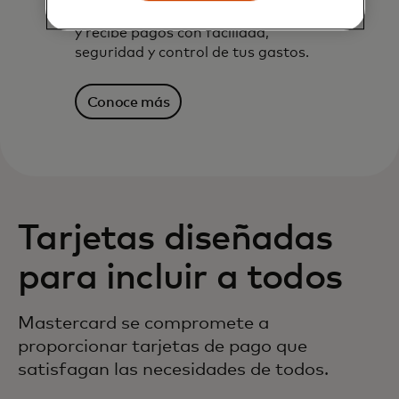
Tarjetas Mastercard Prepago — Paga
y recibe pagos con facilidad,
seguridad y control de tus gastos.
Conoce más
Tarjetas diseñadas
para incluir a todos
Mastercard se compromete a
proporcionar tarjetas de pago que
satisfagan las necesidades de todos.