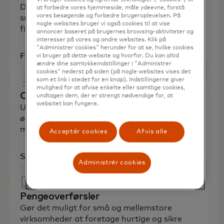
Definér de bedste strategier til at tiltrække nye
at forbedre vores hjemmeside, måle ydeevne, forstå
vores besøgende og forbedre brugeroplevelsen. På
små og mellemstore virksomhedskunder til dit
nogle websites bruger vi også cookies til at vise
firmakort.
annoncer baseret på brugernes browsing-aktiviteter og
interesser på vores og andre websites. Klik på
"Administrer cookies" herunder for at se, hvilke cookies
Få mere at vide
vi bruger på dette website og hvorfor. Du kan altid
ændre dine samtykkeindstillinger i "Administrer
cookies" nederst på siden (på nogle websites vises det
som et link i stedet for en knap). Indstillingerne giver
mulighed for at afvise enkelte eller samtlige cookies,
Optimering af portefølje
undtagen dem, der er strengt nødvendige for, at
websitet kan fungere.
Udnyt databaseret indsigt til at fremme vækst,
øge relevansen og stimulere små og
mellemstore virksomheders forbrug.
Acceptér cookies
Afvis alle
Se løsninger
Administrér cookies
Pengeoverførsler
Gør det muligt for små og mellemstore
virksomheder at foretage hurtige og sikre