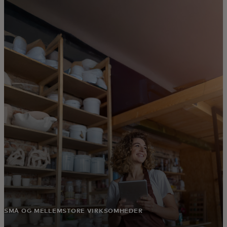
Til dig
Til virksomheder
Til hele verden
Til innovatører
Nyheder og trends
SMÅ OG MELLEMSTORE VIRKSOMHEDER