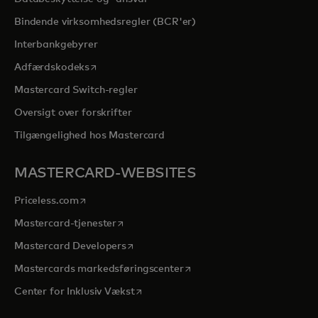
Bindende virksomhedsregler (BCR'er)
Interbankgebyrer
opens in a new tab
Adfærdskodeks
Mastercard Switch-regler
Oversigt over forskrifter
Tilgængelighed hos Mastercard
MASTERCARD-WEBSITES
opens in a new tab
Priceless.com
opens in a new tab
Mastercard-tjenester
opens in a new tab
Mastercard Developers
opens in a new tab
Mastercards markedsføringscenter
opens in a new tab
Center for Inklusiv Vækst