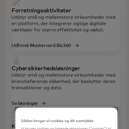
Forretningsaktiviteter
Udstyr små og mellemstore virksomheder med
en platform, der integrerer vigtige digitale
værktøjer for større effektivitet og vækst.
Udforsk Mastercard Biz360
Cybersikkerhedsløsninger
Udstyr små og mellemstore virksomheder med
brancheførende sikkerhed, der beskytter deres
transaktioner og data.
Se løsninger
Sådan bruger vi cookies og dit samtykke
Kundetiltrækning
Vi bruger cookies og lignende teknologier ("cookies") til