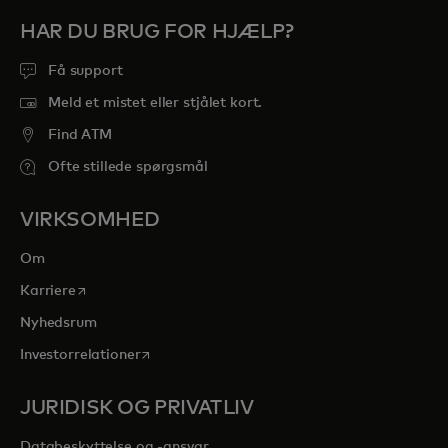
HAR DU BRUG FOR HJÆLP?
Få support
Meld et mistet eller stjålet kort.
Find ATM
Ofte stillede spørgsmål
VIRKSOMHED
Om
opens in a new tab
Karriere
Nyhedsrum
opens in a new tab
Investorrelationer
JURIDISK OG PRIVATLIV
Databeskyttelse og -ansvar