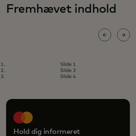
Fremhævet indhold
INDSIGT
Slide 1
Cybersikkerhedstrussel mod
Læs artikel
Slide 3
små virksomheder
Slide 4
Hold dig informeret