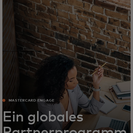
Für Sie
Für Unternehmen
Für die Welt
Für Innovatoren
Neuigkeiten und Trends
MASTERCARD ENGAGE
Ein globales
Partnerprogramm