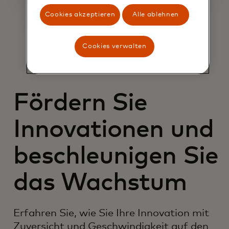
Cookies akzeptieren
Alle ablehnen
Cookies verwalten
Fördern Sie
Innovationen und
beschleunigen Sie
das Wachstum
Erfahren Sie, wie Sie Ihre Innovation mit
Zuversicht und Geschwindigkeit auf den