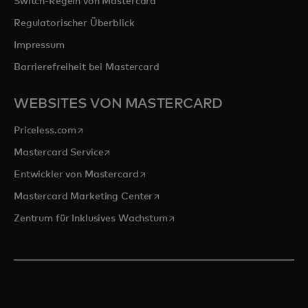
Switch-Regeln von Mastercard
Regulatorischer Überblick
Impressum
Barrierefreiheit bei Mastercard
WEBSITES VON MASTERCARD
wird in einer neuen Registerkarte geöffnet
Priceless.com
wird in einer neuen Registerkarte geöffnet
Mastercard Service
wird in einer neuen Registerkarte ge
Entwickler von Mastercard
wird in einer neuen Registerkarte
Mastercard Marketing Center
wird in einer neuen Registerka
Zentrum für Inklusives Wachstum